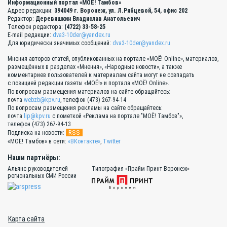
Информационный портал «МОЁ! Тамбов»
Адрес редакции:
394049 г. Воронеж, ул. Л.Рябцевой, 54, офис 202
Редактор:
Деревяшкин Владислав Анатольевич
Телефон редактора:
(4722) 33-58-25
E-mail редакции:
dva3-10der@yandex.ru
Для юридически значимых сообщений:
dva3-10der@yandex.ru
Мнения авторов статей, опубликованных на портале «МОЁ! Online», материалов,
размещённых в разделах «Мнения», «Народные новости», а также
комментариев пользователей к материалам сайта могут не совпадать
с позицией редакции газеты «МОЁ!» и портала «МОЁ! Online».
По вопросам размещения материалов на сайте обращайтесь:
почта
webzb@kpv.ru
, телефон (473) 267-94-14
По вопросам размещения рекламы на сайте обращайтесь:
почта
lip@kpv.ru
с пометкой «Реклама на портале "МОЁ! Тамбов"»,
телефон (473) 267-94-13
RSS
Подписка на новости:
«МОЁ! Тамбов» в сети:
«ВКонтакте»
,
Twitter
Наши партнёры:
Альянс руководителей
Типография «Прайм Принт Воронеж»
региональных СМИ России
Карта сайта