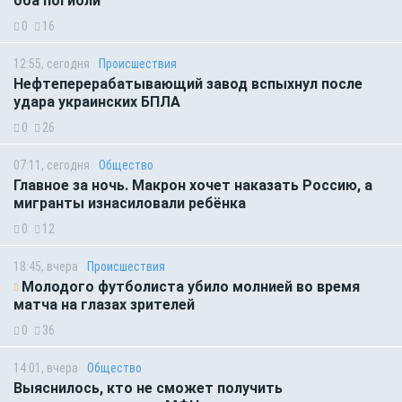
оба погибли
0
16
12:55, сегодня
Происшествия
Нефтеперерабатывающий завод вспыхнул после
удара украинских БПЛА
0
26
07:11, сегодня
Общество
Главное за ночь. Макрон хочет наказать Россию, а
мигранты изнасиловали ребёнка
0
12
18:45, вчера
Происшествия
Молодого футболиста убило молнией во время
матча на глазах зрителей
0
36
14:01, вчера
Общество
Выяснилось, кто не сможет получить