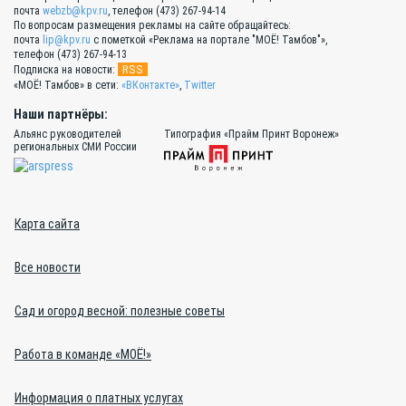
почта
webzb@kpv.ru
, телефон (473) 267-94-14
По вопросам размещения рекламы на сайте обращайтесь:
почта
lip@kpv.ru
с пометкой «Реклама на портале "МОЁ! Тамбов"»,
телефон (473) 267-94-13
RSS
Подписка на новости:
«МОЁ! Тамбов» в сети:
«ВКонтакте»
,
Twitter
Наши партнёры:
Альянс руководителей
Типография «Прайм Принт Воронеж»
региональных СМИ России
Карта сайта
Все новости
Сад и огород весной: полезные советы
Работа в команде «МОЁ!»
Информация о платных услугах