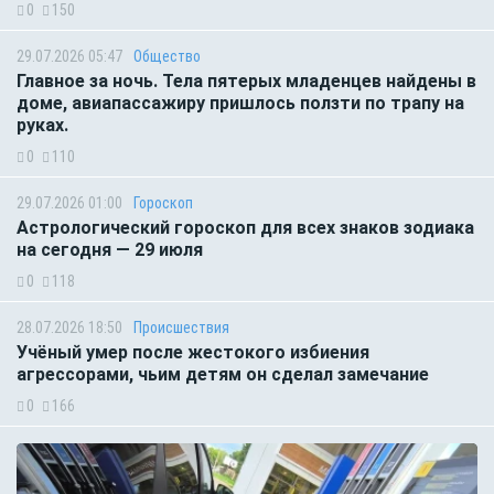
0
150
29.07.2026 05:47
Общество
Главное за ночь. Тела пятерых младенцев найдены в
доме, авиапассажиру пришлось ползти по трапу на
руках.
0
110
29.07.2026 01:00
Гороскоп
Астрологический гороскоп для всех знаков зодиака
на сегодня — 29 июля
0
118
28.07.2026 18:50
Происшествия
Учёный умер после жестокого избиения
агрессорами, чьим детям он сделал замечание
0
166