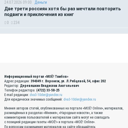
24.07.2026 09:00
Деньги
Две трети россиян хотя бы раз мечтали повторить
подвиги и приключения из книг
0
234
Информационный портал «МОЁ! Тамбов»
Адрес редакции:
394049 г. Воронеж, ул. Л.Рябцевой, 54, офис 202
Редактор:
Деревяшкин Владислав Анатольевич
Телефон редактора:
(4722) 33-58-25
E-mail редакции:
dva3-10der@yandex.ru
Для юридически значимых сообщений:
dva3-10der@yandex.ru
Мнения авторов статей, опубликованных на портале «МОЁ! Online», материалов,
размещённых в разделах «Мнения», «Народные новости», а также
комментариев пользователей к материалам сайта могут не совпадать
с позицией редакции газеты «МОЁ!» и портала «МОЁ! Online».
По вопросам размещения материалов на сайте обращайтесь: