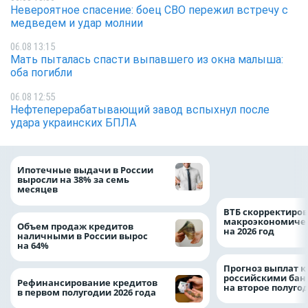
Невероятное спасение: боец СВО пережил встречу с
медведем и удар молнии
06.08 13:15
Мать пыталась спасти выпавшего из окна малыша:
оба погибли
06.08 12:55
Нефтеперерабатывающий завод вспыхнул после
удара украинских БПЛА
Популяция дальн
Ипотечные выдачи в России
леопарда выросла
выросли на 38% за семь
месяцев
ВТБ скорректиро
макроэкономичес
Объем продаж кредитов
на 2026 год
наличными в России вырос
на 64%
Прогноз выплат 
российскими ба
Рефинансирование кредитов
на второе полуго
в первом полугодии 2026 года