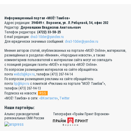
Информационный портал «МОЁ! Тамбов»
Адрес редакции:
394049 г. Воронеж, ул. Л.Рябцевой, 54, офис 202
Редактор:
Деревяшкин Владислав Анатольевич
Телефон редактора:
(4722) 33-58-25
E-mail редакции:
dva3-10der@yandex.ru
Для юридически значимых сообщений:
dva3-10der@yandex.ru
Мнения авторов статей, опубликованных на портале «МОЁ! Online», материалов,
размещённых в разделах «Мнения», «Народные новости», а также
комментариев пользователей к материалам сайта могут не совпадать
с позицией редакции газеты «МОЁ!» и портала «МОЁ! Online».
По вопросам размещения материалов на сайте обращайтесь:
почта
webzb@kpv.ru
, телефон (473) 267-94-14
По вопросам размещения рекламы на сайте обращайтесь:
почта
lip@kpv.ru
с пометкой «Реклама на портале "МОЁ! Тамбов"»,
телефон (473) 267-94-13
RSS
Подписка на новости:
«МОЁ! Тамбов» в сети:
«ВКонтакте»
,
Twitter
Наши партнёры:
Альянс руководителей
Типография «Прайм Принт Воронеж»
региональных СМИ России