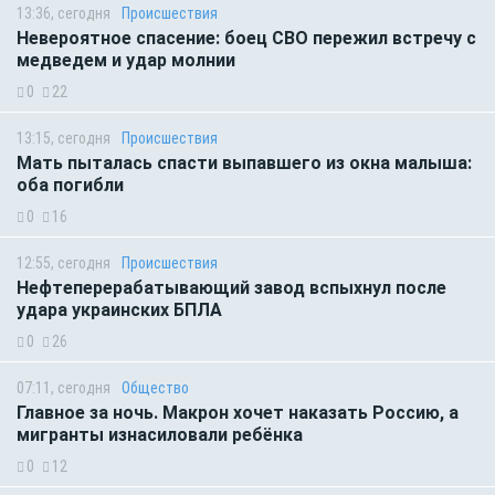
13:36, сегодня
Происшествия
Невероятное спасение: боец СВО пережил встречу с
медведем и удар молнии
0
22
13:15, сегодня
Происшествия
Мать пыталась спасти выпавшего из окна малыша:
оба погибли
0
16
12:55, сегодня
Происшествия
Нефтеперерабатывающий завод вспыхнул после
удара украинских БПЛА
0
26
07:11, сегодня
Общество
Главное за ночь. Макрон хочет наказать Россию, а
мигранты изнасиловали ребёнка
0
12