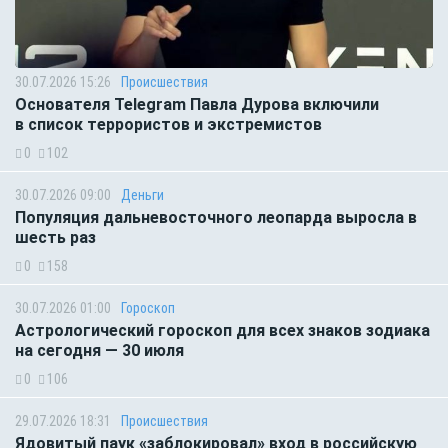
30.07.2026 15:26
Происшествия
Основателя Telegram Павла Дурова включили
в список террористов и экстремистов
0
102
30.07.2026 09:00
Деньги
Популяция дальневосточного леопарда выросла в
шесть раз
0
158
30.07.2026 01:00
Гороскоп
Астрологический гороскоп для всех знаков зодиака
на сегодня — 30 июля
0
106
29.07.2026 18:31
Происшествия
Ядовитый паук «заблокировал» вход в российскую