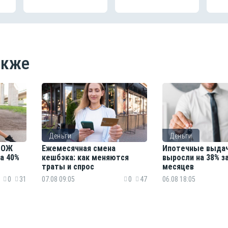
акже
Деньги
Деньги
 ЗОЖ
Ежемесячная смена
Ипотечные выдач
а 40%
кешбэка: как меняются
выросли на 38% з
траты и спрос
месяцев
0
31
07.08 09:05
0
47
06.08 18:05