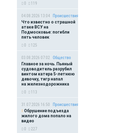
0
119
04.08.2026 13:04
Происшествия
Что известно о страшной
атаке ВСУ на
Подмосковье: погибли
пять человек
0
125
03.08.2026 07:02
Общество
Главное за ночь. Пьяный
судоводитель разрубил
винтом катера 5-летнюю
девочку, тигр напал
на железнодорожника
0
113
31.07.2026 16:50
Происшествия
Обрушение подъезда
жилого дома попало на
видео
0
227