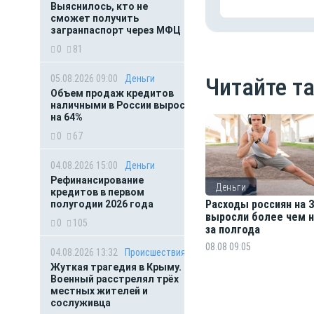
Выяснилось, кто не
сможет получить
загранпаспорт через МФЦ
0
81
05.08.2026 09:00
Деньги
Читайте т
Объем продаж кредитов
наличными в России вырос
на 64%
0
67
04.08.2026 15:00
Деньги
Рефинансирование
Деньги
кредитов в первом
Расходы россиян на
полугодии 2026 года
выросли более чем н
0
105
за полгода
08.08 09:05
04.08.2026 13:32
Происшествия
Жуткая трагедия в Крыму.
Военный расстрелял трёх
местных жителей и
сослуживца