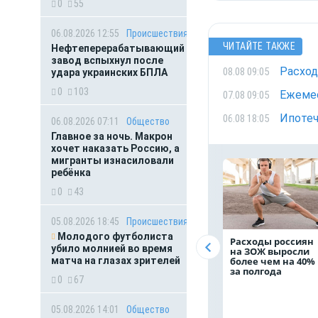
0
55
06.08.2026 12:55
Происшествия
ЧИТАЙТЕ ТАКЖЕ
Нефтеперерабатывающий
завод вспыхнул после
Расход
08.08 09:05
удара украинских БПЛА
0
103
Ежемес
07.08 09:05
Ипотеч
06.08 18:05
06.08.2026 07:11
Общество
Главное за ночь. Макрон
хочет наказать Россию, а
мигранты изнасиловали
ребёнка
0
43
05.08.2026 18:45
Происшествия
Молодого футболиста
Расходы россиян
убило молнией во время
на ЗОЖ выросли
матча на глазах зрителей
более чем на 40%
за полгода
0
67
05.08.2026 14:01
Общество