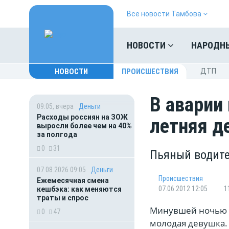
Все новости Тамбова
НОВОСТИ
НАРОДН
НОВОСТИ
ПРОИСШЕСТВИЯ
ДТП
В аварии
09:05, вчера
Деньги
Расходы россиян на ЗОЖ
летняя д
выросли более чем на 40%
за полгода
0
31
Пьяный водите
07.08.2026 09:05
Деньги
Происшествия
Ежемесячная смена
07.06.2012 12:05
1
кешбэка: как меняются
траты и спрос
Минувшей ночью в
0
47
молодая девушка. 