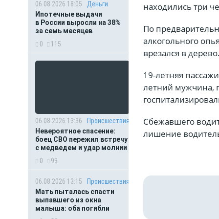
06.08.2026 18:05
Деньги
находились три ч
Ипотечные выдачи
в России выросли на 38%
По предварительн
за семь месяцев
алкогольного опья
0
115
врезался в дерево
19-летняя пассажи
летний мужчина, 
госпитализировал
Сбежавшего водите
06.08.2026 13:36
Происшествия
Невероятное спасение:
лишение водительс
боец СВО пережил встречу
с медведем и удар молнии
0
93
06.08.2026 13:15
Происшествия
Мать пыталась спасти
выпавшего из окна
малыша: оба погибли