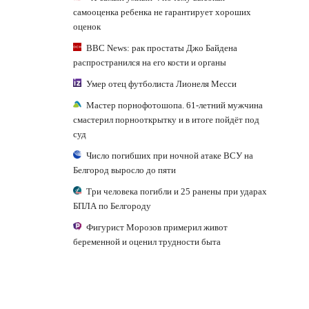
самооценка ребенка не гарантирует хороших
оценок
BBC News: рак простаты Джо Байдена
распространился на его кости и органы
Умер отец футболиста Лионеля Месси
Мастер порнофотошопа. 61-летний мужчина
смастерил порнооткрытку и в итоге пойдёт под
суд
Число погибших при ночной атаке ВСУ на
Белгород выросло до пяти
Три человека погибли и 25 ранены при ударах
БПЛА по Белгороду
Фигурист Морозов примерил живот
беременной и оценил трудности быта