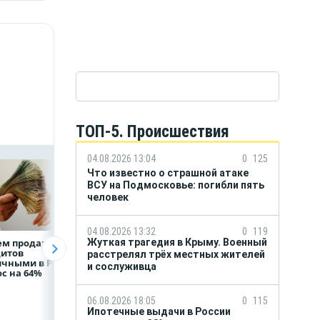
ТОП-5. Происшествия
04.08.2026 13:04
0
125
Что известно о страшной атаке
ВСУ на Подмосковье: погибли пять
человек
04.08.2026 13:32
0
119
Жуткая трагедия в Крыму. Военный
ем продаж
Рефинансирование
ВТБ предоставит 
дитов
кредитов в первом
млрд рублей
расстрелял трёх местных жителей
ичными в России
полугодии 2026 года
на строительство
и сослуживца
с на 64%
складских
комплексов
06.08.2026 18:05
0
115
Ипотечные выдачи в России