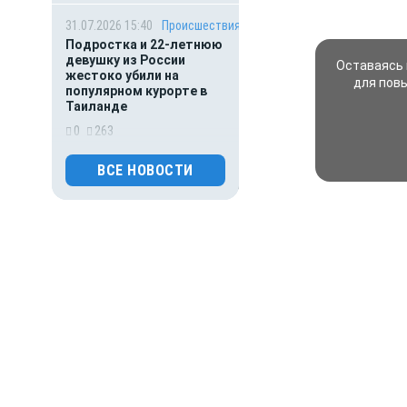
31.07.2026 15:40
Происшествия
Подростка и 22-летнюю
девушку из России
Оставаясь 
жестоко убили на
для пов
популярном курорте в
Таиланде
0
263
31.07.2026 01:00
Гороскоп
ВСЕ НОВОСТИ
Астрологический гороскоп
для всех знаков зодиака
на сегодня — 31 июля
0
127
30.07.2026 16:00
Деньги
ВТБ предоставит 4,9 млрд
рублей на строительство
складских комплексов
0
155