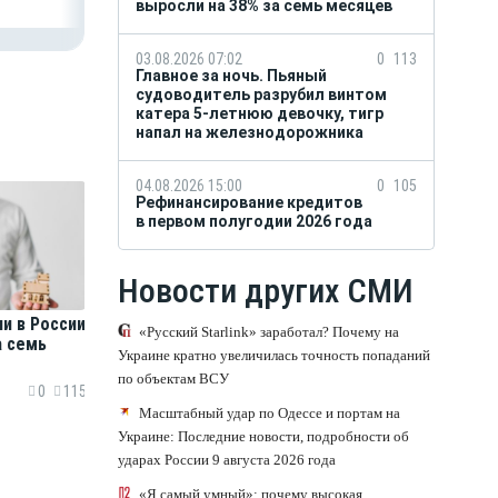
выросли на 38% за семь месяцев
03.08.2026 07:02
0
113
Главное за ночь. Пьяный
судоводитель разрубил винтом
катера 5-летнюю девочку, тигр
напал на железнодорожника
04.08.2026 15:00
0
105
Рефинансирование кредитов
в первом полугодии 2026 года
Новости других СМИ
и в России
«Русский Starlink» заработал? Почему на
а семь
Украине кратно увеличилась точность попаданий
по объектам ВСУ
0
115
Масштабный удар по Одессе и портам на
Украине: Последние новости, подробности об
ударах России 9 августа 2026 года
«Я самый умный»: почему высокая