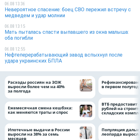
06.08 13:36
Невероятное спасение: боец СВО пережил встречу с
медведем и удар молнии
06.08 13:15
Мать пыталась спасти выпавшего из окна малыша:
оба погибли
06.08 12:55
Нефтеперерабатывающий завод вспыхнул после
удара украинских БПЛА
Расходы россиян на ЗОЖ
Рефинансировани
выросли более чем на 40%
в первом полугоди
за полгода
ВТБ предоставит 
Ежемесячная смена кешбэка:
рублей на строит
как меняются траты и спрос
складских компл
Ипотечные выдачи в России
Популяция дальн
выросли на 38% за семь
леопарда выросла
месяцев