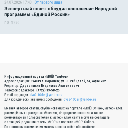
24.07.2026 17:40
От первого лица
Экспертный совет обсудил наполнение Народной
программы «Единой России»
0
290
Информационный портал «МОЁ! Тамбов»
Адрес редакции:
394049 г. Воронеж, ул. Л.Рябцевой, 54, офис 202
Редактор:
Деревяшкин Владислав Анатольевич
Телефон редактора:
(4722) 33-58-25
E-mail редакции:
dva3-10der@yandex.ru
Для юридически значимых сообщений:
dva3-10der@yandex.ru
Мнения авторов статей, опубликованных на портале «МОЁ! Online», материалов,
размещённых в разделах «Мнения», «Народные новости», а также
комментариев пользователей к материалам сайта могут не совпадать
с позицией редакции газеты «МОЁ!» и портала «МОЁ! Online».
По вопросам размещения материалов на сайте обращайтесь: