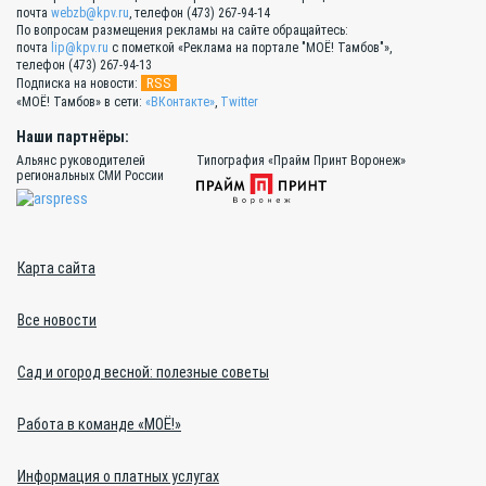
почта
webzb@kpv.ru
, телефон (473) 267-94-14
По вопросам размещения рекламы на сайте обращайтесь:
почта
lip@kpv.ru
с пометкой «Реклама на портале "МОЁ! Тамбов"»,
телефон (473) 267-94-13
RSS
Подписка на новости:
«МОЁ! Тамбов» в сети:
«ВКонтакте»
,
Twitter
Наши партнёры:
Альянс руководителей
Типография «Прайм Принт Воронеж»
региональных СМИ России
Карта сайта
Все новости
Сад и огород весной: полезные советы
Работа в команде «МОЁ!»
Информация о платных услугах