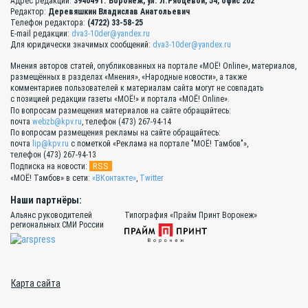
Адрес редакции:
394049 г. Воронеж, ул. Л.Рябцевой, 54, офис 202
Редактор:
Деревяшкин Владислав Анатольевич
Телефон редактора:
(4722) 33-58-25
E-mail редакции:
dva3-10der@yandex.ru
Для юридически значимых сообщений:
dva3-10der@yandex.ru
Мнения авторов статей, опубликованных на портале «МОЁ! Online», материалов,
размещённых в разделах «Мнения», «Народные новости», а также
комментариев пользователей к материалам сайта могут не совпадать
с позицией редакции газеты «МОЁ!» и портала «МОЁ! Online».
По вопросам размещения материалов на сайте обращайтесь:
почта
webzb@kpv.ru
, телефон (473) 267-94-14
По вопросам размещения рекламы на сайте обращайтесь:
почта
lip@kpv.ru
с пометкой «Реклама на портале "МОЁ! Тамбов"»,
телефон (473) 267-94-13
RSS
Подписка на новости:
«МОЁ! Тамбов» в сети:
«ВКонтакте»
,
Twitter
Наши партнёры:
Альянс руководителей
Типография «Прайм Принт Воронеж»
региональных СМИ России
Карта сайта