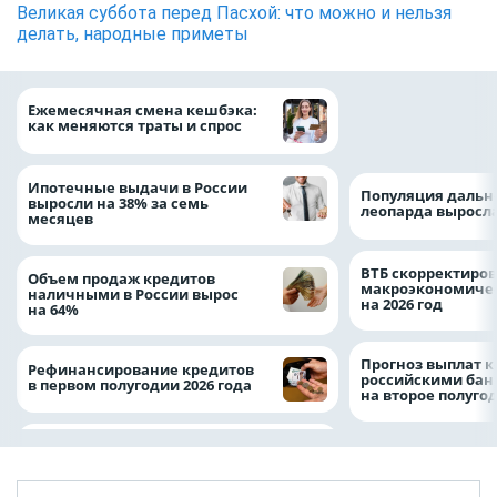
Великая суббота перед Пасхой: что можно и нельзя
делать, народные приметы
ВТБ предоставит 
Ежемесячная смена кешбэка:
рублей на строит
как меняются траты и спрос
складских компл
Ипотечные выдачи в России
Популяция дальн
выросли на 38% за семь
леопарда выросла
месяцев
ВТБ скорректиро
Объем продаж кредитов
макроэкономичес
наличными в России вырос
на 2026 год
на 64%
Прогноз выплат 
Рефинансирование кредитов
российскими ба
в первом полугодии 2026 года
на второе полуго