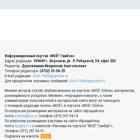
Информационный портал «МОЁ! Тамбов»
Адрес редакции:
394049 г. Воронеж, ул. Л.Рябцевой, 54, офис 202
Редактор:
Деревяшкин Владислав Анатольевич
Телефон редактора:
(4722) 33-58-25
E-mail редакции:
dva3-10der@yandex.ru
Для юридически значимых сообщений:
dva3-10der@yandex.ru
Мнения авторов статей, опубликованных на портале «МОЁ! Online», материалов,
размещённых в разделах «Мнения», «Народные новости», а также
комментариев пользователей к материалам сайта могут не совпадать
с позицией редакции газеты «МОЁ!» и портала «МОЁ! Online».
По вопросам размещения материалов на сайте обращайтесь:
почта
webzb@kpv.ru
, телефон (473) 267-94-14
По вопросам размещения рекламы на сайте обращайтесь:
почта
lip@kpv.ru
с пометкой «Реклама на портале "МОЁ! Тамбов"»,
телефон (473) 267-94-13
RSS
Подписка на новости: