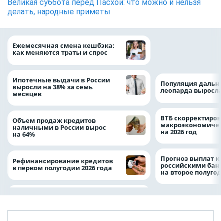
Великая суббота перед Пасхой: что можно и нельзя
делать, народные приметы
ВТБ предоставит 
Ежемесячная смена кешбэка:
рублей на строит
как меняются траты и спрос
складских компл
Ипотечные выдачи в России
Популяция дальн
выросли на 38% за семь
леопарда выросла
месяцев
ВТБ скорректиро
Объем продаж кредитов
макроэкономичес
наличными в России вырос
на 2026 год
на 64%
Прогноз выплат 
Рефинансирование кредитов
российскими ба
в первом полугодии 2026 года
на второе полуго