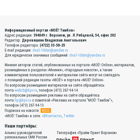
Информационный портал «МОЁ! Тамбов»
Адрес редакции:
394049 г. Воронеж, ул. Л.Рябцевой, 54, офис 202
Редактор:
Деревяшкин Владислав Анатольевич
Телефон редактора:
(4722) 33-58-25
E-mail редакции:
dva3-10der@yandex.ru
Для юридически значимых сообщений:
dva3-10der@yandex.ru
Мнения авторов статей, опубликованных на портале «МОЁ! Online», материалов,
размещённых в разделах «Мнения», «Народные новости», а также
комментариев пользователей к материалам сайта могут не совпадать
с позицией редакции газеты «МОЁ!» и портала «МОЁ! Online».
По вопросам размещения материалов на сайте обращайтесь:
почта
webzb@kpv.ru
, телефон (473) 267-94-14
По вопросам размещения рекламы на сайте обращайтесь:
почта
lip@kpv.ru
с пометкой «Реклама на портале "МОЁ! Тамбов"»,
телефон (473) 267-94-13
RSS
Подписка на новости:
«МОЁ! Тамбов» в сети:
«ВКонтакте»
,
Twitter
Наши партнёры:
Альянс руководителей
Типография «Прайм Принт Воронеж»
региональных СМИ России