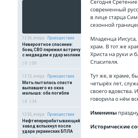
Сегодня Сретение 
современный русск
в лице старца Сим
сезонной границе
Младенца Иисуса, 
13:36, вчера
Происшествия
Невероятное спасение:
храм. В тот же х
боец СВО пережил встречу
Христа на руки и 
с медведем и удар молнии
Спасителя.
0
50
Тут же, в храме, 
13:15, вчера
Происшествия
четырёх лет, служ
Мать пыталась спасти
выпавшего из окна
своего вдовства. 
малыша: оба погибли
говорила о нём вс
0
34
Именины
праздну
12:55, вчера
Происшествия
Нефтеперерабатывающий
Исторические со
завод вспыхнул после
удара украинских БПЛА