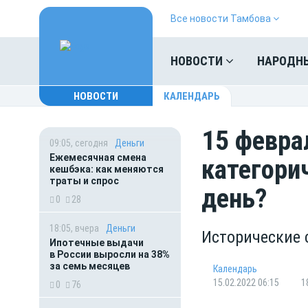
Все новости Тамбова
НОВОСТИ
НАРОДН
НОВОСТИ
КАЛЕНДАРЬ
15 февра
09:05, сегодня
Деньги
Ежемесячная смена
категори
кешбэка: как меняются
траты и спрос
день?
0
28
18:05, вчера
Деньги
Исторические 
Ипотечные выдачи
в России выросли на 38%
за семь месяцев
Календарь
15.02.2022 06:15
1
0
76