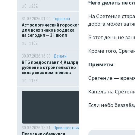
Чего делать не с
0
232
На Сретение стара
31.07.2026 01:00
Гороскоп
дорога может затя
Астрологический гороскоп
для всех знаков зодиака
на сегодня — 31 июля
В этот день не з
0
108
Кроме того, Срет
30.07.2026 16:00
Деньги
ВТБ предоставит 4,9 млрд
Приметы
:
рублей на строительство
складских комплексов
Сретение — время
0
138
Капель на Сретен
Если небо беззвёз
30.07.2026 15:31
Происшествия
Праздник обернулся