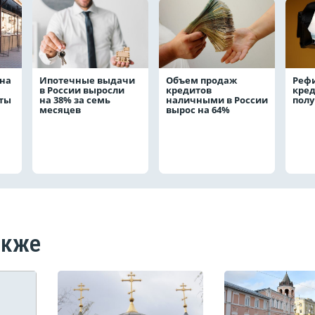
на
Ипотечные выдачи
Объем продаж
Реф
в России выросли
кредитов
кред
аты
на 38% за семь
наличными в России
полу
месяцев
вырос на 64%
акже