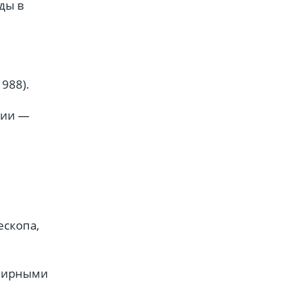
ды в
988).
ции —
ескопа,
елирными