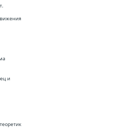
т.
 движения
,
ьма
вец и
 теоретик