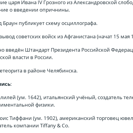
е царя Ивана IV Грозного из Александровской слобо
ние о введении опричнины.
 Браун публикует схему осциллографа.
ывод советских войск из Афганистана (начат 15 мая 1
о введён Штандарт Президента Российской Федера
кой власти в России.
етеорита в районе Челябинска.
лись
:
лилей (ум. 1642), итальянский учёный, создатель тел
риментальной физики.
юис Тиффани (ум. 1902), американский торговец юв
тель компании Tiffany & Co.