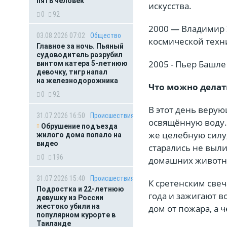
пять человек
искусства.
0
92
2000 — Владимир У
03.08.2026 07:02
Общество
космической техн
Главное за ночь. Пьяный
судоводитель разрубил
2005 - Пьер Башле
винтом катера 5-летнюю
девочку, тигр напал
на железнодорожника
Что можно делать
0
92
В этот день веру
31.07.2026 16:50
Происшествия
освящённую воду. 
Обрушение подъезда
же целебную силу
жилого дома попало на
видео
старались не выли
0
196
домашних животн
31.07.2026 15:40
Происшествия
К сретенским свеч
Подростка и 22-летнюю
года и зажигают в
девушку из России
жестоко убили на
дом от пожара, а 
популярном курорте в
Таиланде