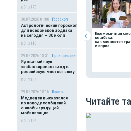
0
170
30.07.2026 01:00
Гороскоп
Астрологический гороскоп
для всех знаков зодиака
Ежемесячная сме
на сегодня — 30 июля
кешбэка:
как меняются тр
0
116
и спрос
29.07.2026 18:31
Происшествия
Ядовитый паук
«заблокировал» вход в
российскую многоэтажку
0
154
29.07.2026 18:15
Власть
Читайте т
Медведев высказался
по поводу сообщений
о якобы грядущей
мобилизации
0
146