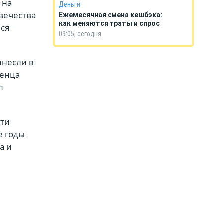
 на
Деньги
вечества
Ежемесячная смена кешбэка:
как меняются траты и спрос
лся
09:05, сегодня
инесли в
денца
л
яти
е годы
а и