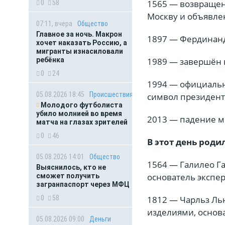
1565 — возвращени
0
58
Москву и объявле
07:11, вчера
Общество
Главное за ночь. Макрон
1897 — Фердинанд
хочет наказать Россию, а
мигранты изнасиловали
ребёнка
1989 — завершён в
0
24
1994 — официальн
05.08.2026 18:45
Происшествия
символ президентс
Молодого футболиста
убило молнией во время
2013 — падение м
матча на глазах зрителей
0
46
В этот день роди
05.08.2026 14:01
Общество
1564 — Галилео Га
Выяснилось, кто не
основатель экспе
сможет получить
загранпаспорт через МФЦ
0
58
1812 — Чарльз Ль
изделиями, основа
05.08.2026 09:00
Деньги