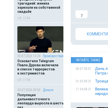
трагедией: жениха
зарезали на собственной
свадьбе
7
0
116
КОММЕНТИ
30.07.2026 15:26
Происшествия
ЧИТАЙТЕ ТАКЖЕ
Основателя Telegram
Павла Дурова включили
День л
08.07 08:01
в список террористов
Петра 
и экстремистов
0
118
Троица
31.05 08:31
Велика
11.04 08:31
30.07.2026 09:00
Деньги
народ
Популяция
дальневосточного
леопарда выросла в шесть
раз