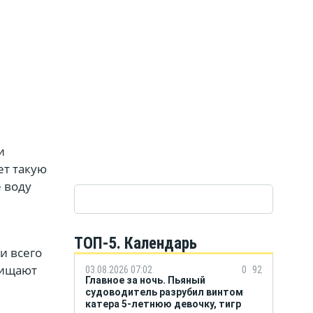
и
ет такую
 воду
и
ТОП-5. Календарь
и всего
щищают
03.08.2026 07:02
0
92
Главное за ночь. Пьяный
судоводитель разрубил винтом
катера 5-летнюю девочку, тигр