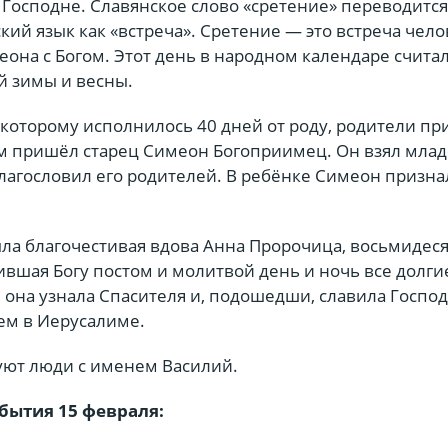
Господне. Славянское слово «сретение» переводится
ий язык как «встреча». Сретение — это встреча чело
еона с Богом. Этот день в народном календаре счита
й зимы и весны.
которому исполнилось 40 дней от роду, родители пр
рам пришёл старец Симеон Богоприимец. Он взял мла
благословил его родителей. В ребёнке Симеон призна
была благочестивая вдова Анна Пророчица, восьмидес
ившая Богу постом и молитвой день и ночь все долги
И она узнала Спасителя и, подошедши, славила Господ
ем в Иерусалиме.
ют люди с именем Василий.
бытия 15 февраля: