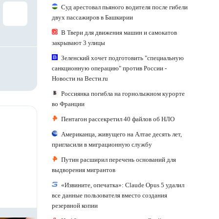
Суд арестовал пьяного водителя после гибели
двух пассажиров в Башкирии
В Твери для движения машин и самокатов
закрывают 3 улицы
Зеленский хочет подготовить "специальную
санкционную операцию" против России -
Новости на Вести.ru
Россиянка погибла на горнолыжном курорте
во Франции
Пентагон рассекретил 40 файлов об НЛО
Американца, живущего на Алтае десять лет,
пригласили в миграционную службу
Путин расширил перечень оснований для
выдворения мигрантов
«Извините, опечатка»: Claude Opus 5 удалил
все данные пользователя вместо создания
резервной копии