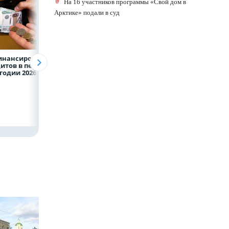
На 16 участников программы «Свой дом в
Арктике» подали в суд
инансирование
ВТБ предоставит 4,9
Популяция
итов в первом
млрд рублей
дальневосточног
годии 2026 года
на строительство
леопарда выросл
складских
шесть раз
комплексов