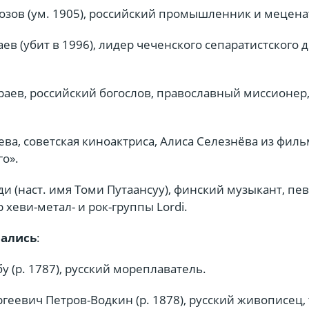
озов (ум. 1905), российский промышленник и мецена
аев (убит в 1996), лидер чеченского сепаратистского
раев, российский богослов, православный миссионер
сева, советская киноактриса, Алиса Селезнёва из фил
го».
ди (наст. имя Томи Путаансуу), финский музыкант, пе
 хеви-метал- и рок-группы Lordi.
чались
:
у (р. 1787), русский мореплаватель.
геевич Петров-Водкин (р. 1878), русский живописец,