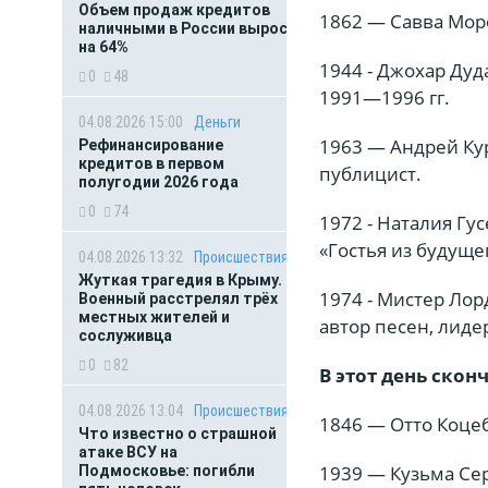
Объем продаж кредитов
1862 — Савва Мор
наличными в России вырос
на 64%
1944 - Джохар Дуд
0
48
1991—1996 гг.
04.08.2026 15:00
Деньги
1963 — Андрей Ку
Рефинансирование
кредитов в первом
публицист.
полугодии 2026 года
0
74
1972 - Наталия Гу
«Гостья из будуще
04.08.2026 13:32
Происшествия
Жуткая трагедия в Крыму.
1974 - Мистер Лор
Военный расстрелял трёх
местных жителей и
автор песен, лидер
сослуживца
0
82
В этот день скон
04.08.2026 13:04
Происшествия
1846 — Отто Коцеб
Что известно о страшной
атаке ВСУ на
1939 — Кузьма Сер
Подмосковье: погибли