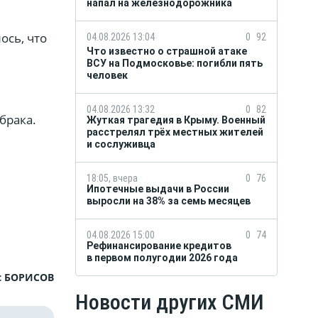
напал на железнодорожника
ось, что
04.08.2026 13:04
0
92
Что известно о страшной атаке
ВСУ на Подмосковье: погибли пять
человек
.
04.08.2026 13:32
0
82
брака.
Жуткая трагедия в Крыму. Военный
расстрелял трёх местных жителей
и сослуживца
18:05, вчера
0
76
Ипотечные выдачи в России
выросли на 38% за семь месяцев
04.08.2026 15:00
0
74
Рефинансирование кредитов
в первом полугодии 2026 года
с БОРИСОВ
Новости других СМИ