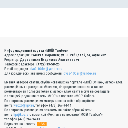
Информационный портал «МОЁ! Тамбов»
Адрес редакции:
394049 г. Воронеж, ул. Л.Рябцевой, 54, офис 202
Редактор:
Деревяшкин Владислав Анатольевич
Телефон редактора:
(4722) 33-58-25
E-mail редакции:
dva3-10der@yandex.ru
Для юридически значимых сообщений:
dva3-10der@yandex.ru
Мнения авторов статей, опубликованных на портале «МОЁ! Online», материалов,
размещённых в разделах «Мнения», «Народные новости», а также
комментариев пользователей к материалам сайта могут не совпадать
с позицией редакции газеты «МОЁ!» и портала «МОЁ! Online».
По вопросам размещения материалов на сайте обращайтесь:
почта
webzb@kpv.ru
, телефон (473) 267-94-14
По вопросам размещения рекламы на сайте обращайтесь:
почта
lip@kpv.ru
с пометкой «Реклама на портале "МОЁ! Тамбов"»,
телефон (473) 267-94-13
RSS
Подписка на новости: