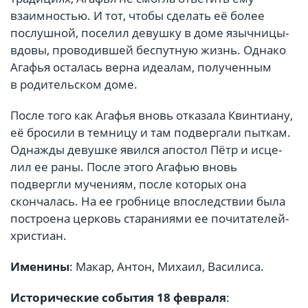
взаимностью. И тот, чтобы сделать её более
послушной, поселил девушку в доме языч­ни­цы-
вдо­вы, про­во­див­шей бес­пут­ную жизнь. Од­на­ко
Ага­фья осталась верна идеалам, полученным
в родительском доме.
После того как Агафья вновь отказала Квинтиану,
её бросили в темницу и там подвергали пыткам.
Однажды девушке явил­ся апо­стол Пётр и ис­це­
лил ее ра­ны. После этого Агафью вновь
подвергли мучениям, после которых она
скончалась. На ее гроб­ни­це впо­след­ствии бы­ла
по­стро­е­на цер­ковь ста­ра­ни­я­ми ее по­чи­та­те­лей-
хри­сти­ан.
Именины
: Макар, Антон, Михаил, Василиса.
Исторические события 18 февраля
: