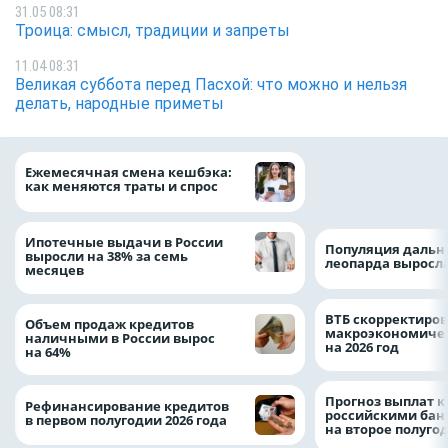
31.05 08:31
Троица: смысл, традиции и запреты
11.04 08:31
Великая суббота перед Пасхой: что можно и нельзя
делать, народные приметы
ВТБ предоставит 
Ежемесячная смена кешбэка:
рублей на строит
как меняются траты и спрос
складских компл
Ипотечные выдачи в России
Популяция дальн
выросли на 38% за семь
леопарда выросла
месяцев
ВТБ скорректиро
Объем продаж кредитов
макроэкономичес
наличными в России вырос
на 2026 год
на 64%
Прогноз выплат 
Рефинансирование кредитов
российскими ба
в первом полугодии 2026 года
на второе полуго