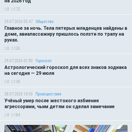
на 2026 год
0
172
29.07.2026 05:47
Общество
Главное за ночь. Тела пятерых младенцев найдены в
доме, авиапассажиру пришлось ползти по трапу на
руках.
0
126
29.07.2026 01:00
Гороскоп
Астрологический гороскоп для всех знаков зодиака
на сегодня — 29 июля
0
138
28.07.2026 18:50
Происшествия
Учёный умер после жестокого избиения
агрессорами, чьим детям он сделал замечание
0
184