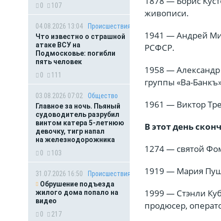
1878 — Борис Куст
0
107
живописи.
04.08.2026 13:04
Происшествия
1941 — Андрей Мир
Что известно о страшной
атаке ВСУ на
РСФСР.
Подмосковье: погибли
пять человек
1958 — Александр 
0
111
группы «Ва-Банкъ»
03.08.2026 07:02
Общество
1961 — Виктор Тре
Главное за ночь. Пьяный
судоводитель разрубил
винтом катера 5-летнюю
В этот день скон
девочку, тигр напал
на железнодорожника
1274 — святой Фом
0
103
1919 — Мария Пушк
31.07.2026 16:50
Происшествия
Обрушение подъезда
1999 — Стэнли Куб
жилого дома попало на
видео
продюсер, операто
0
217