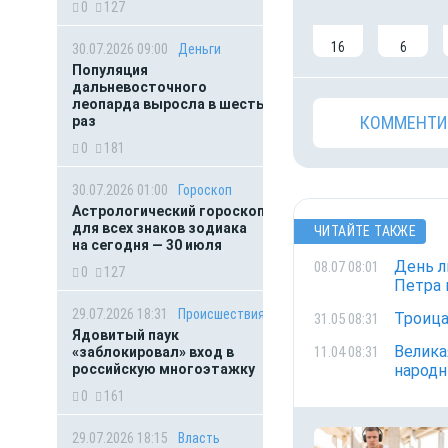
0
127
16
6
30.07.2026 09:00
Деньги
Популяция
дальневосточного
леопарда выросла в шесть
КОММЕНТИ
раз
0
181
30.07.2026 01:00
Гороскоп
Астрологический гороскоп
для всех знаков зодиака
ЧИТАЙТЕ ТАКЖЕ
на сегодня — 30 июля
День л
08.07 08:01
0
127
Петра 
29.07.2026 18:31
Происшествия
Троица
31.05 08:31
Ядовитый паук
Велика
11.04 08:31
«заблокировал» вход в
российскую многоэтажку
народ
0
161
29.07.2026 18:15
Власть