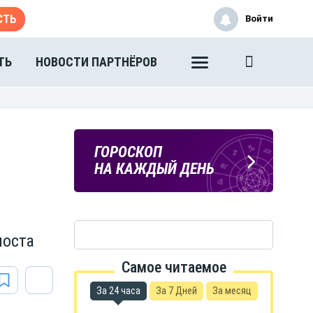
СТЬ
Войти
ТЬ
НОВОСТИ ПАРТНЁРОВ
ПОГОДА
ГОРОСКОП
В ТАМБОВЕ
НА КАЖДЫЙ ДЕНЬ
поста
Самое читаемое
За 24 часа
За 7 Дней
За месяц