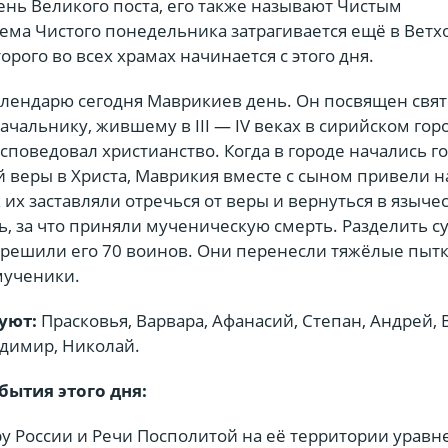
ень Великого поста, его также называют Чистым
ема Чистого понедельника затрагивается ещё в Ветх
орого во всех храмах начинается с этого дня.
алендарю сегодня Маврикиев день. Он посвящен свя
альнику, жившему в III — IV веках в сирийском гор
споведовал христианство. Когда в городе начались г
 веры в Христа, Маврикия вместе с сыном привели на
 их заставляли отречься от веры и вернуться в язычес
ь, за что приняли мученическую смерть. Разделить с
 решили его 70 воинов. Они перенесли тяжёлые пыт
мученики.
уют:
Прасковья, Варвара, Афанасий, Степан, Андрей, 
адимир, Николай.
бытия этого дня:
ру России и Речи Посполитой на её территории урав