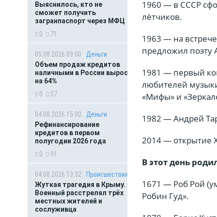
1960 — в СССР сф
Выяснилось, кто не
сможет получить
лётчиков.
загранпаспорт через МФЦ
0
71
1963 — на встреч
предложил поэту 
05.08.2026 09:00
Деньги
Объем продаж кредитов
1981 — первый ко
наличными в России вырос
на 64%
любителей музыки»
0
57
«Мифы» и «Зеркал
04.08.2026 15:00
Деньги
1982 — Андрей Та
Рефинансирование
кредитов в первом
2014 — открытие X
полугодии 2026 года
0
91
В этот день роди
04.08.2026 13:32
Происшествия
1671 — Роб Рой (
Жуткая трагедия в Крыму.
Военный расстрелял трёх
Робин Гуд».
местных жителей и
сослуживца