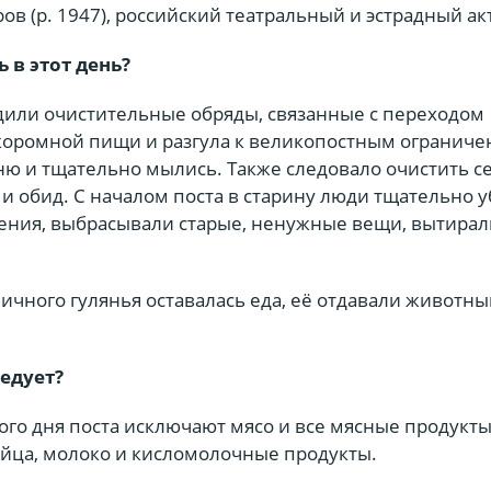
ов (р. 1947), российский театральный и эстрадный ак
 в этот день?
одили очистительные обряды, связанные с переходом
коромной пищи и разгула к великопостным ограниче
ню и тщательно мылись. Также следовало очистить с
и обид. С началом поста в старину люди тщательно 
ния, выбрасывали старые, ненужные вещи, вытирал
ичного гулянья оставалась еда, её отдавали животн
ледует?
ого дня поста исключают мясо и все мясные продукты
яйца, молоко и кисломолочные продукты.