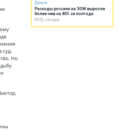
Деньги
ом
Расходы россиян на ЗОЖ выросли
более чем на 40% за полгода
09:05, сегодня
тому
оде
онения
 суд.
тво. Но
удьбу
ки
Виктор,
нены