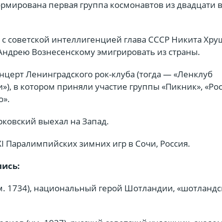
ормирована первая группа космонавтов из двадцати
е с советской интеллигенцией глава СССР Никита Хру
Андрею Вознесенскому эмигрировать из страны.
нцерт Ленинградского рок-клуба (тогда — «Ленклуб
), в котором приняли участие группы «Пикник», «Рос
о».
рковский выехал на Запад.
I Паралимпийских зимних игр в Сочи, Россия.
лись:
ум. 1734), национальный герой Шотландии, «шотланд