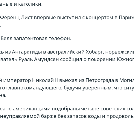
вные и католики.
 Ференц Лист впервые выступил с концертом в Париж
.
 Белл запатентовал телефон.
ь из Антарктиды в австралийский Хобарт, норвежски
ватель Руаль Амундсен сообщил о покорении Южно
 император Николай II выехал из Петрограда в Моги
ого главнокомандующего, будучи уверенным, что сит
на.
кеане американцами подобраны четыре советских сол
неуправляемой барже без запасов воды и продоволь