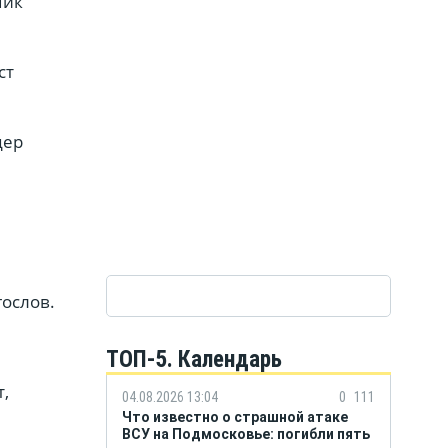
мик
ст
дер
гослов.
ТОП-5. Календарь
т,
04.08.2026 13:04
0
111
Что известно о страшной атаке
ВСУ на Подмосковье: погибли пять