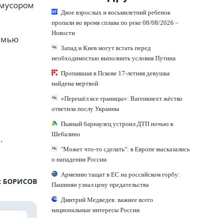
 мусором
Двое взрослых и восьмилетний ребенок
пропали во время сплава по реке 08/08/2026 –
Новости
семью
Запад и Киев могут встать перед
необходимостью выполнить условия Путина
Пропавшая в Пскове 17-летняя девушка
найдена мертвой
«Перешёл все границы»: Вагенкнехт жёстко
ответила послу Украины
Пьяный барнаулец устроил ДТП ночью в
Шебалино
.
"Может что-то сделать": в Европе высказались
о нападении России
Армению тащат в ЕС на российском горбу:
с БОРИСОВ
Пашинян узнал цену предательства
Дмитрий Медведев: важнее всего
национальные интересы России