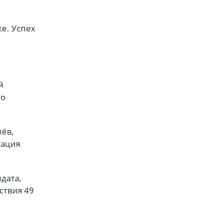
е. Успех
й
го
лёв,
уация
дата,
ствия 49