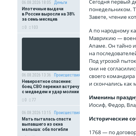
Сегодня первый д
06.08.2026 18:05
Деньги
понедельником. Т
Ипотечные выдачи
в России выросли на 38%
Завете, чтение кот
за семь месяцев
0
103
А по народному к
Маврикию — военач
Апаме. Он тайно и
на последователей
Под угрозой пыток
они не согласилис
06.08.2026 13:36
Происшествия
своего командира
Невероятное спасение:
и скончались как 
боец СВО пережил встречу
с медведем и удар молнии
Именины праздн
0
77
Иосиф, Федор, Вл
06.08.2026 13:15
Происшествия
Исторические со
Мать пыталась спасти
выпавшего из окна
малыша: оба погибли
1768 — по догово