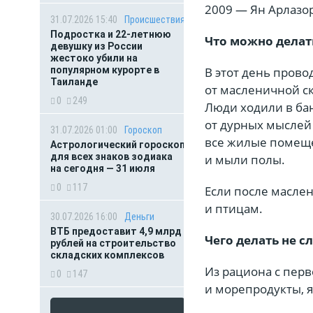
2009 — Ян Арлазор
31.07.2026 15:40
Происшествия
Подростка и 22-летнюю
Что можно делать
девушку из России
жестоко убили на
популярном курорте в
В этот день пров
Таиланде
от масленичной с
0
249
Люди ходили в ба
от дурных мыслей 
31.07.2026 01:00
Гороскоп
все жилые помеще
Астрологический гороскоп
для всех знаков зодиака
и мыли полы.
на сегодня — 31 июля
0
117
Если после маслен
и птицам.
30.07.2026 16:00
Деньги
ВТБ предоставит 4,9 млрд
Чего делать не с
рублей на строительство
складских комплексов
Из рациона с перв
0
147
и морепродукты, 