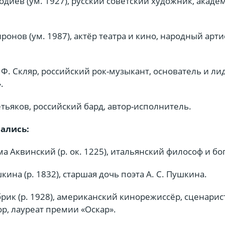
одиев (ум. 1927), русский советский художник, акаде
онов (ум. 1987), актёр театра и кино, народный арти
Ф. Скляр, российский рок-музыкант, основатель и ли
.
тьяков, российский бард, автор-исполнитель.
чались:
а Аквинский (р. ок. 1225), итальянский философ и бо
ина (р. 1832), старшая дочь поэта А. С. Пушкина.
рик (р. 1928), американский кинорежиссёр, сценарис
р, лауреат премии «Оскар».