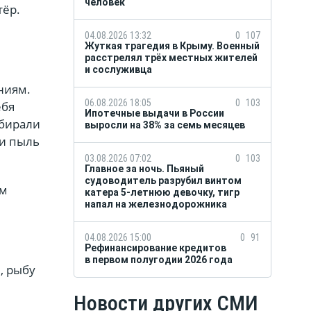
человек
тёр.
04.08.2026 13:32
0
107
Жуткая трагедия в Крыму. Военный
расстрелял трёх местных жителей
и сослуживца
ниям.
06.08.2026 18:05
0
103
ебя
Ипотечные выдачи в России
убирали
выросли на 38% за семь месяцев
и пыль
03.08.2026 07:02
0
103
Главное за ночь. Пьяный
судоводитель разрубил винтом
ым
катера 5-летнюю девочку, тигр
напал на железнодорожника
04.08.2026 15:00
0
91
Рефинансирование кредитов
в первом полугодии 2026 года
, рыбу
Новости других СМИ