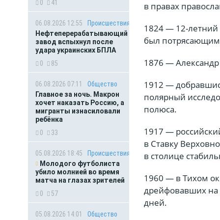
0
41
в правах правосла
06.08.2026 12:55
Происшествия
1824 — 12-летний
Нефтеперерабатывающий
был потрясающим
завод вспыхнул после
удара украинских БПЛА
1876 — Александр
0
85
1912 — добравшис
06.08.2026 07:11
Общество
Главное за ночь. Макрон
полярный исследо
хочет наказать Россию, а
полюса.
мигранты изнасиловали
ребёнка
1917 — российский
0
33
в Ставку Верховн
05.08.2026 18:45
Происшествия
в столице стабиль
Молодого футболиста
убило молнией во время
1960 — в Тихом о
матча на глазах зрителей
дрейфовавших на 
0
57
дней.
05.08.2026 14:01
Общество