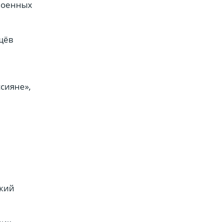
 военных
щёв
сияне»,
ский