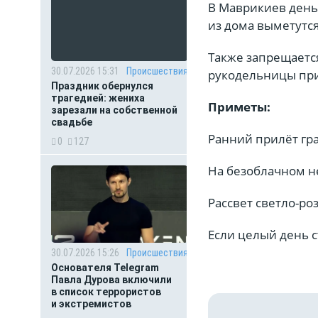
В Маврикиев день 
из дома выметутс
Также запрещаетс
30.07.2026 15:31
Происшествия
рукодельницы при
Праздник обернулся
трагедией: жениха
Приметы:
зарезали на собственной
свадьбе
Ранний прилёт гра
0
127
На безоблачном н
Рассвет светло-ро
Если целый день с
30.07.2026 15:26
Происшествия
Основателя Telegram
Павла Дурова включили
в список террористов
и экстремистов