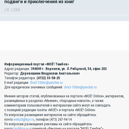
подвиги и приключения из книг
0
234
Информационный портал «МОЁ! Тамбов»
Адрес редакции:
394049 г. Воронеж, ул. Л.Рябцевой, 54, офис 202
Редактор:
Деревяшкин Владислав Анатольевич
Телефон редактора:
(4722) 33-58-25
E-mail редакции:
dva3-10der@yandex.ru
Для юридически значимых сообщений:
dva3-10der@yandex.ru
Мнения авторов статей, опубликованных на портале «МОЁ! Online», материалов,
размещённых в разделах «Мнения», «Народные новости», а также
комментариев пользователей к материалам сайта могут не совпадать
с позицией редакции газеты «МОЁ!» и портала «МОЁ! Online».
По вопросам размещения материалов на сайте обращайтесь:
почта
webzb@kpv.ru
, телефон (473) 267-94-14
По вопросам размещения рекламы на сайте обращайтесь:
почта
lip@kpv.ru
с пометкой «Реклама на портале "МОЁ! Тамбов"»,