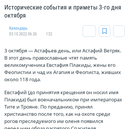
Исторические события и приметы 3-го дня
октября
Календарь
03.10.2022 06:26
132
3 октября — Астафьев день, или Астафий Ветряк.
В этот день православные чтят память
великомученика Евстафия Плакиды, жены его
Феопистии и чад их Агапия и Феописта, живших
около 118 года.
Евстафий (до принятия крещения он носил имя
Плакида) был военачальником при императорах
Тите и Трояне. По преданию, принял
христианство после того, как на охоте среди
рогов преследуемого им оленя появился
перед ним образ распятого Спасителя,