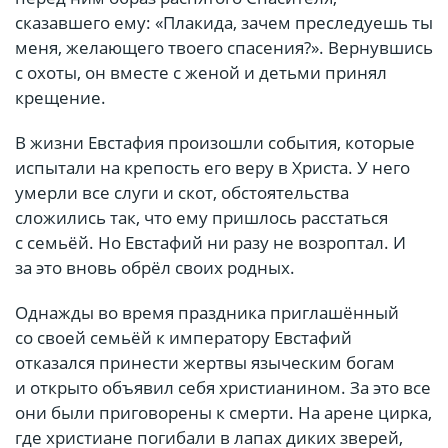
сказавшего ему: «Плакида, зачем преследуешь ты
меня, желающего твоего спасения?». Вернувшись
с охоты, он вместе с женой и детьми принял
крещение.
В жизни Евстафия произошли события, которые
испытали на крепость его веру в Христа. У него
умерли все слуги и скот, обстоятельства
сложились так, что ему пришлось расстаться
с семьёй. Но Евстафий ни разу не возроптал. И
за это вновь обрёл своих родных.
Однажды во время праздника приглашённый
со своей семьёй к императору Евстафий
отказался принести жертвы языческим богам
и открыто объявил себя христианином. За это все
они были приговорены к смерти. На арене цирка,
где христиане погибали в лапах диких зверей,