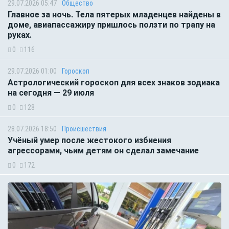
29.07.2026 05:47
Общество
Главное за ночь. Тела пятерых младенцев найдены в
доме, авиапассажиру пришлось ползти по трапу на
руках.
0
116
29.07.2026 01:00
Гороскоп
Астрологический гороскоп для всех знаков зодиака
на сегодня — 29 июля
0
128
28.07.2026 18:50
Происшествия
Учёный умер после жестокого избиения
агрессорами, чьим детям он сделал замечание
0
172