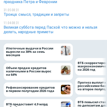
праздника Петра и Февронии
31.05 08:31
Троица: смысл, традиции и запреты
11.04 08:31
Великая суббота перед Пасхой: что можно и нельзя
делать, народные приметы
Популяция дальн
Ипотечные выдачи в России
леопарда выросла
выросли на 38% за семь
месяцев
ВТБ скорректиро
макроэкономичес
Объем продаж кредитов
на 2026 год
наличными в России вырос
на 64%
Прогноз выплат 
российскими ба
Рефинансирование кредитов
на второе полуго
в первом полугодии 2026 года
ВТБ повысил став
ВТБ предоставит 4,9 млрд
по депозитам для