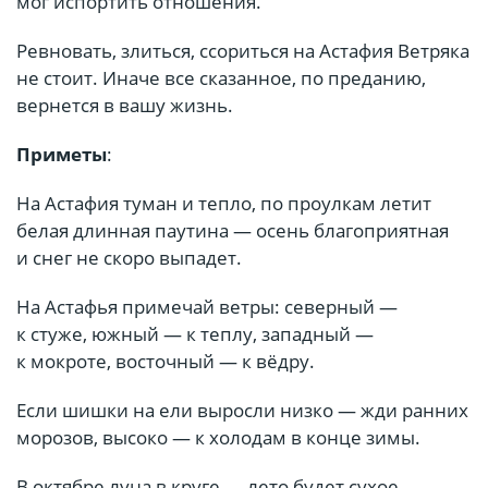
мог испортить отношения.
Ревновать, злиться, ссориться на Астафия Ветряка
не стоит. Иначе все сказанное, по преданию,
вернется в вашу жизнь.
Приметы
:
На Астафия туман и тепло, по проулкам летит
белая длинная паутина — осень благоприятная
и снег не скоро выпадет.
На Астафья примечай ветры: северный —
к стуже, южный — к теплу, западный —
к мокроте, восточный — к вёдру.
Если шишки на ели выросли низко — жди ранних
морозов, высоко — к холодам в конце зимы.
В октябре луна в круге — лето будет сухое.