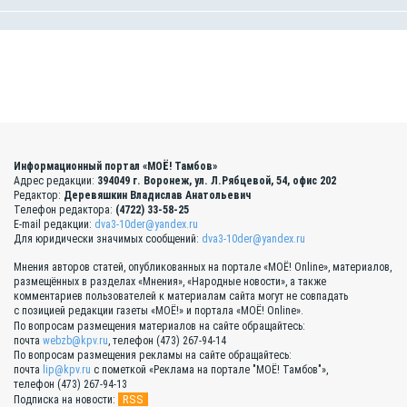
Информационный портал «МОЁ! Тамбов»
Адрес редакции:
394049 г. Воронеж, ул. Л.Рябцевой, 54, офис 202
Редактор:
Деревяшкин Владислав Анатольевич
Телефон редактора:
(4722) 33-58-25
E-mail редакции:
dva3-10der@yandex.ru
Для юридически значимых сообщений:
dva3-10der@yandex.ru
Мнения авторов статей, опубликованных на портале «МОЁ! Online», материалов,
размещённых в разделах «Мнения», «Народные новости», а также
комментариев пользователей к материалам сайта могут не совпадать
с позицией редакции газеты «МОЁ!» и портала «МОЁ! Online».
По вопросам размещения материалов на сайте обращайтесь:
почта
webzb@kpv.ru
, телефон (473) 267-94-14
По вопросам размещения рекламы на сайте обращайтесь:
почта
lip@kpv.ru
с пометкой «Реклама на портале "МОЁ! Тамбов"»,
телефон (473) 267-94-13
RSS
Подписка на новости: