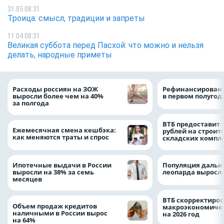
31.05 08:31
Троица: смысл, традиции и запреты
11.04 08:31
Великая суббота перед Пасхой: что можно и нельзя
делать, народные приметы
Расходы россиян на ЗОЖ
Рефинансировани
выросли более чем на 40%
в первом полугоди
за полгода
ВТБ предоставит 
Ежемесячная смена кешбэка:
рублей на строит
как меняются траты и спрос
складских компл
Ипотечные выдачи в России
Популяция дальн
выросли на 38% за семь
леопарда выросла
месяцев
ВТБ скорректиро
Объем продаж кредитов
макроэкономичес
наличными в России вырос
на 2026 год
на 64%