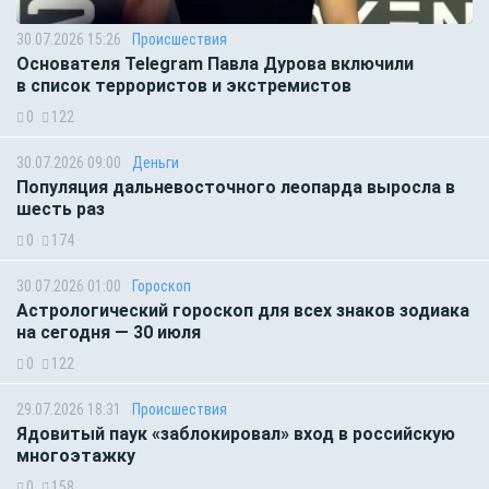
30.07.2026 15:26
Происшествия
Основателя Telegram Павла Дурова включили
в список террористов и экстремистов
0
122
30.07.2026 09:00
Деньги
Популяция дальневосточного леопарда выросла в
шесть раз
0
174
30.07.2026 01:00
Гороскоп
Астрологический гороскоп для всех знаков зодиака
на сегодня — 30 июля
0
122
29.07.2026 18:31
Происшествия
Ядовитый паук «заблокировал» вход в российскую
многоэтажку
0
158