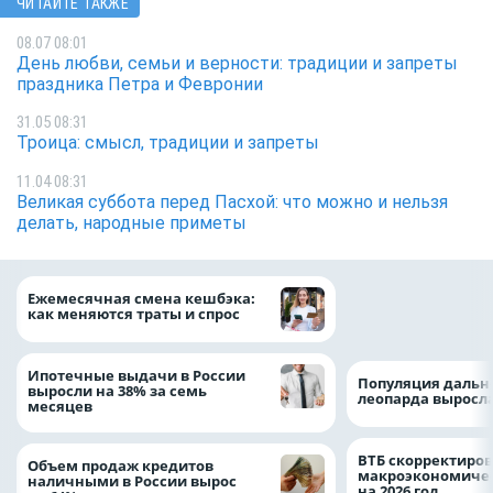
ЧИТАЙТЕ ТАКЖЕ
08.07 08:01
День любви, семьи и верности: традиции и запреты
праздника Петра и Февронии
31.05 08:31
Троица: смысл, традиции и запреты
11.04 08:31
Великая суббота перед Пасхой: что можно и нельзя
делать, народные приметы
ВТБ предоставит 
Ежемесячная смена кешбэка:
рублей на строит
как меняются траты и спрос
складских компл
Ипотечные выдачи в России
Популяция дальн
выросли на 38% за семь
леопарда выросла
месяцев
ВТБ скорректиро
Объем продаж кредитов
макроэкономичес
наличными в России вырос
на 2026 год