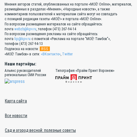
Мнения авторов статей, опубликованных на портале «МОЁ! Online», материалов,
размещённых в разделах «Мнения», «Народные новости», а также
комментариев пользователей к материалам сайта могут не совпадать
с позицией редакции газеты «МОЁ!» и портала «МОЁ! Online».
По вопросам размещения материалов на сайте обращайтесь:
почта
webzb@kpv.ru
, телефон (473) 267-94-14
По вопросам размещения рекламы на сайте обращайтесь:
почта
lip@kpv.ru
с пометкой «Реклама на портале "МОЁ! Тамбов"»,
телефон (473) 267-94-13
RSS
Подписка на новости:
«МОЁ! Тамбов» в сети:
«ВКонтакте»
,
Twitter
Наши партнёры:
Альянс руководителей
Типография «Прайм Принт Воронеж»
региональных СМИ России
Карта сайта
Все новости
Сад и огород весной: полезные советы