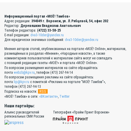
Информационный портал «МОЁ! Тамбов»
Адрес редакции:
394049 г. Воронеж, ул. Л.Рябцевой, 54, офис 202
Редактор:
Деревяшкин Владислав Анатольевич
Телефон редактора:
(4722) 33-58-25
E-mail редакции:
dva3-10der@yandex.ru
Для юридически значимых сообщений:
dva3-10der@yandex.ru
Мнения авторов статей, опубликованных на портале «МОЁ! Online», материалов,
размещённых в разделах «Мнения», «Народные новости», а также
комментариев пользователей к материалам сайта могут не совпадать
с позицией редакции газеты «МОЁ!» и портала «МОЁ! Online».
По вопросам размещения материалов на сайте обращайтесь:
почта
webzb@kpv.ru
, телефон (473) 267-94-14
По вопросам размещения рекламы на сайте обращайтесь:
почта
lip@kpv.ru
с пометкой «Реклама на портале "МОЁ! Тамбов"»,
телефон (473) 267-94-13
RSS
Подписка на новости:
«МОЁ! Тамбов» в сети:
«ВКонтакте»
,
Twitter
Наши партнёры:
Альянс руководителей
Типография «Прайм Принт Воронеж»
региональных СМИ России