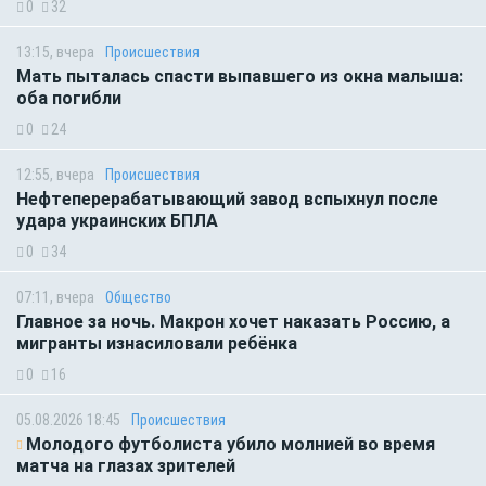
0
32
13:15, вчера
Происшествия
Мать пыталась спасти выпавшего из окна малыша:
оба погибли
0
24
12:55, вчера
Происшествия
Нефтеперерабатывающий завод вспыхнул после
удара украинских БПЛА
0
34
07:11, вчера
Общество
Главное за ночь. Макрон хочет наказать Россию, а
мигранты изнасиловали ребёнка
0
16
05.08.2026 18:45
Происшествия
Молодого футболиста убило молнией во время
матча на глазах зрителей