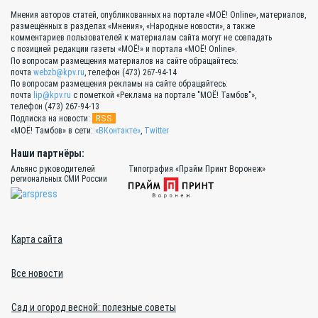
Мнения авторов статей, опубликованных на портале «МОЁ! Online», материалов,
размещённых в разделах «Мнения», «Народные новости», а также
комментариев пользователей к материалам сайта могут не совпадать
с позицией редакции газеты «МОЁ!» и портала «МОЁ! Online».
По вопросам размещения материалов на сайте обращайтесь:
почта
webzb@kpv.ru
, телефон (473) 267-94-14
По вопросам размещения рекламы на сайте обращайтесь:
почта
lip@kpv.ru
с пометкой «Реклама на портале "МОЁ! Тамбов"»,
телефон (473) 267-94-13
RSS
Подписка на новости:
«МОЁ! Тамбов» в сети:
«ВКонтакте»
,
Twitter
Наши партнёры:
Альянс руководителей
Типография «Прайм Принт Воронеж»
региональных СМИ России
Карта сайта
Все новости
Сад и огород весной: полезные советы