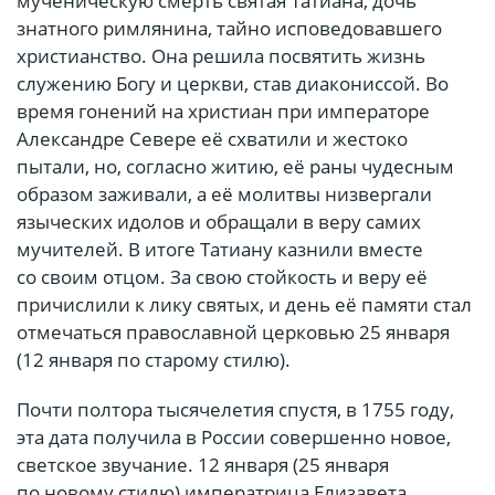
мученическую смерть святая Татиана, дочь
знатного римлянина, тайно исповедовавшего
христианство. Она решила посвятить жизнь
служению Богу и церкви, став диакониссой. Во
время гонений на христиан при императоре
Александре Севере её схватили и жестоко
пытали, но, согласно житию, её раны чудесным
образом заживали, а её молитвы низвергали
языческих идолов и обращали в веру самих
мучителей. В итоге Татиану казнили вместе
со своим отцом. За свою стойкость и веру её
причислили к лику святых, и день её памяти стал
отмечаться православной церковью 25 января
(12 января по старому стилю).
Почти полтора тысячелетия спустя, в 1755 году,
эта дата получила в России совершенно новое,
светское звучание. 12 января (25 января
по новому стилю) императрица Елизавета