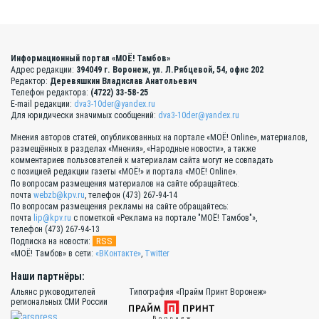
Информационный портал «МОЁ! Тамбов»
Адрес редакции:
394049 г. Воронеж, ул. Л.Рябцевой, 54, офис 202
Редактор:
Деревяшкин Владислав Анатольевич
Телефон редактора:
(4722) 33-58-25
E-mail редакции:
dva3-10der@yandex.ru
Для юридически значимых сообщений:
dva3-10der@yandex.ru
Мнения авторов статей, опубликованных на портале «МОЁ! Online», материалов,
размещённых в разделах «Мнения», «Народные новости», а также
комментариев пользователей к материалам сайта могут не совпадать
с позицией редакции газеты «МОЁ!» и портала «МОЁ! Online».
По вопросам размещения материалов на сайте обращайтесь:
почта
webzb@kpv.ru
, телефон (473) 267-94-14
По вопросам размещения рекламы на сайте обращайтесь:
почта
lip@kpv.ru
с пометкой «Реклама на портале "МОЁ! Тамбов"»,
телефон (473) 267-94-13
RSS
Подписка на новости:
«МОЁ! Тамбов» в сети:
«ВКонтакте»
,
Twitter
Наши партнёры:
Альянс руководителей
Типография «Прайм Принт Воронеж»
региональных СМИ России