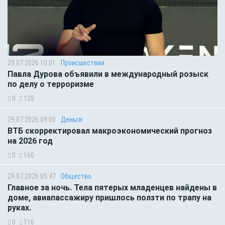
29.07.2026 10:01
Происшествия
Павла Дурова объявили в международный розыск
по делу о терроризме
0
128
29.07.2026 09:00
Деньги
ВТБ скорректировал макроэкономический прогноз
на 2026 год
0
160
29.07.2026 05:47
Общество
Главное за ночь. Тела пятерых младенцев найдены в
доме, авиапассажиру пришлось ползти по трапу на
руках.
0
116