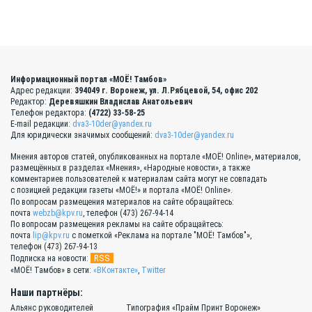
Информационный портал «МОЁ! Тамбов»
Адрес редакции:
394049 г. Воронеж, ул. Л.Рябцевой, 54, офис 202
Редактор:
Деревяшкин Владислав Анатольевич
Телефон редактора:
(4722) 33-58-25
E-mail редакции:
dva3-10der@yandex.ru
Для юридически значимых сообщений:
dva3-10der@yandex.ru
Мнения авторов статей, опубликованных на портале «МОЁ! Online», материалов,
размещённых в разделах «Мнения», «Народные новости», а также
комментариев пользователей к материалам сайта могут не совпадать
с позицией редакции газеты «МОЁ!» и портала «МОЁ! Online».
По вопросам размещения материалов на сайте обращайтесь:
почта
webzb@kpv.ru
, телефон (473) 267-94-14
По вопросам размещения рекламы на сайте обращайтесь:
почта
lip@kpv.ru
с пометкой «Реклама на портале "МОЁ! Тамбов"»,
телефон (473) 267-94-13
RSS
Подписка на новости:
«МОЁ! Тамбов» в сети:
«ВКонтакте»
,
Twitter
Наши партнёры:
Альянс руководителей
Типография «Прайм Принт Воронеж»