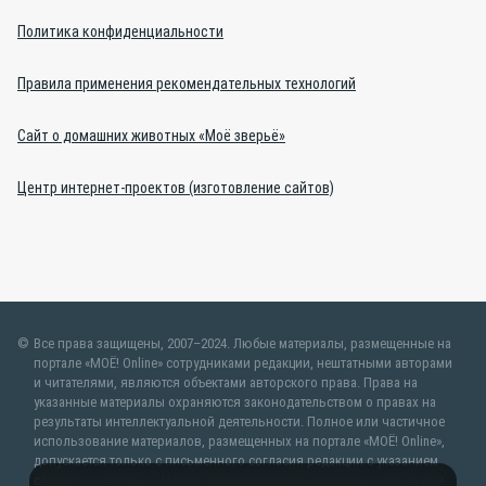
Политика конфиденциальности
Правила применения рекомендательных технологий
Сайт о домашних животных «Моё зверьё»
Центр интернет-проектов (изготовление сайтов)
Все права защищены, 2007–2024. Любые материалы, размещенные на
портале «МОЁ! Online» сотрудниками редакции, нештатными авторами
и читателями, являются объектами авторского права. Права на
указанные материалы охраняются законодательством о правах на
результаты интеллектуальной деятельности. Полное или частичное
использование материалов, размещенных на портале «МОЁ! Online»,
допускается только с письменного согласия редакции с указанием
ссылки на источник. Частичное цитирование возможно только при