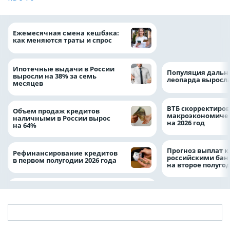
ВТБ предоставит 
Ежемесячная смена кешбэка:
рублей на строит
как меняются траты и спрос
складских компл
Ипотечные выдачи в России
Популяция дальн
выросли на 38% за семь
леопарда выросла
месяцев
ВТБ скорректиро
Объем продаж кредитов
макроэкономичес
наличными в России вырос
на 2026 год
на 64%
Прогноз выплат 
Рефинансирование кредитов
российскими ба
в первом полугодии 2026 года
на второе полуго