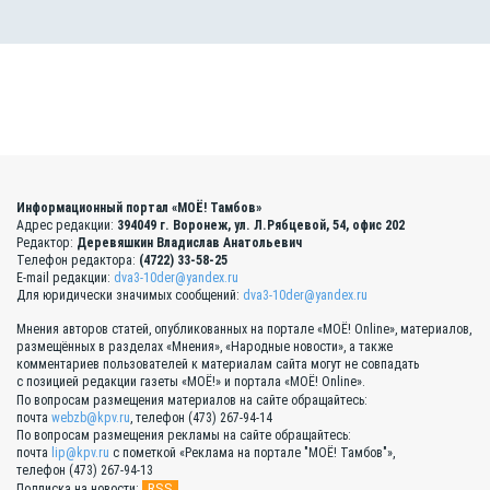
Информационный портал «МОЁ! Тамбов»
Адрес редакции:
394049 г. Воронеж, ул. Л.Рябцевой, 54, офис 202
Редактор:
Деревяшкин Владислав Анатольевич
Телефон редактора:
(4722) 33-58-25
E-mail редакции:
dva3-10der@yandex.ru
Для юридически значимых сообщений:
dva3-10der@yandex.ru
Мнения авторов статей, опубликованных на портале «МОЁ! Online», материалов,
размещённых в разделах «Мнения», «Народные новости», а также
комментариев пользователей к материалам сайта могут не совпадать
с позицией редакции газеты «МОЁ!» и портала «МОЁ! Online».
По вопросам размещения материалов на сайте обращайтесь:
почта
webzb@kpv.ru
, телефон (473) 267-94-14
По вопросам размещения рекламы на сайте обращайтесь:
почта
lip@kpv.ru
с пометкой «Реклама на портале "МОЁ! Тамбов"»,
телефон (473) 267-94-13
RSS
Подписка на новости: