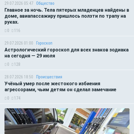
29.07.2026 05:47
Общество
Главное за ночь. Тела пятерых младенцев найдены в
доме, авиапассажиру пришлось ползти по трапу на
руках.
0
116
29.07.2026 01:00
Гороскоп
Астрологический гороскоп для всех знаков зодиака
на сегодня — 29 июля
0
128
28.07.2026 18:50
Происшествия
Учёный умер после жестокого избиения
агрессорами, чьим детям он сделал замечание
0
174