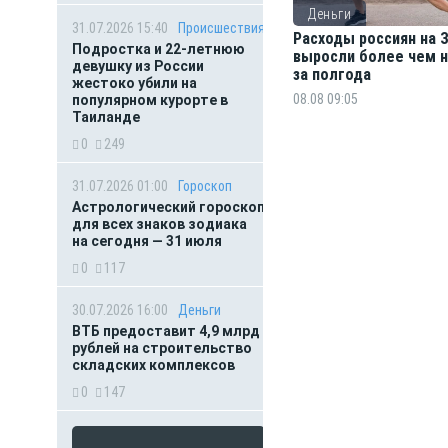
Деньги
31.07.2026 15:40
Происшествия
Расходы россиян на
Подростка и 22-летнюю
выросли более чем н
девушку из России
за полгода
жестоко убили на
08.08 09:05
популярном курорте в
Таиланде
0
249
31.07.2026 01:00
Гороскоп
Астрологический гороскоп
для всех знаков зодиака
на сегодня — 31 июля
0
117
30.07.2026 16:00
Деньги
ВТБ предоставит 4,9 млрд
рублей на строительство
складских комплексов
0
147