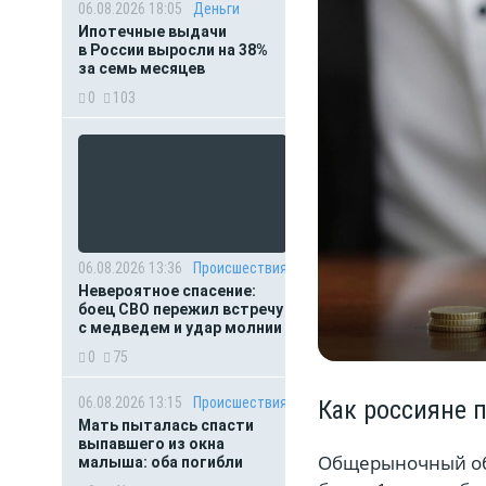
06.08.2026 18:05
Деньги
Ипотечные выдачи
в России выросли на 38%
за семь месяцев
0
103
06.08.2026 13:36
Происшествия
Невероятное спасение:
боец СВО пережил встречу
с медведем и удар молнии
0
75
06.08.2026 13:15
Происшествия
Как россияне 
Мать пыталась спасти
выпавшего из окна
Общерыночный объ
малыша: оба погибли