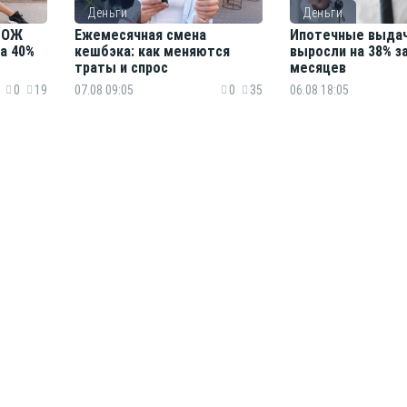
Деньги
Деньги
 ЗОЖ
Ежемесячная смена
Ипотечные выдач
а 40%
кешбэка: как меняются
выросли на 38% з
траты и спрос
месяцев
0
19
07.08 09:05
0
35
06.08 18:05