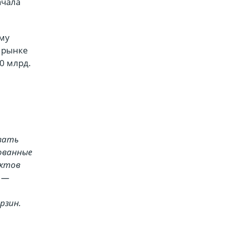
ачала
ему
 рынке
00 млрд.
вать
ованные
уктов
, —
рзин.