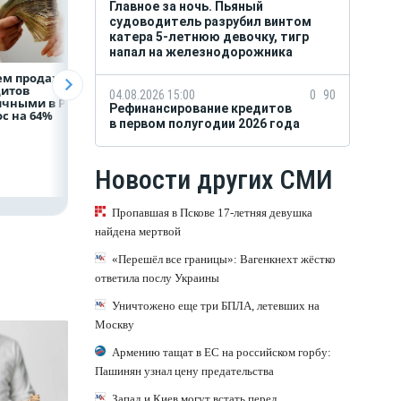
Главное за ночь. Пьяный
судоводитель разрубил винтом
катера 5-летнюю девочку, тигр
напал на железнодорожника
ем продаж
Рефинансирование
ВТБ предоставит 
дитов
кредитов в первом
млрд рублей
04.08.2026 15:00
0
90
ичными в России
полугодии 2026 года
на строительство
Рефинансирование кредитов
с на 64%
складских
в первом полугодии 2026 года
комплексов
Новости других СМИ
Пропавшая в Пскове 17-летняя девушка
найдена мертвой
«Перешёл все границы»: Вагенкнехт жёстко
ответила послу Украины
Уничтожено еще три БПЛА, летевших на
Москву
Армению тащат в ЕС на российском горбу:
Пашинян узнал цену предательства
Запад и Киев могут встать перед