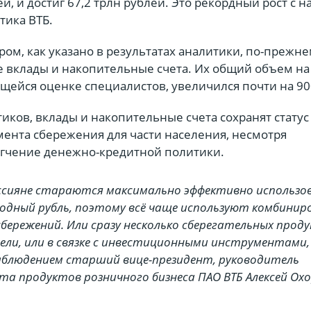
й, и достиг 67,2 трлн рублей. Это рекордный рост с н
тика ВТБ.
ом, как указано в результатах аналитики, по-прежн
е вклады и накопительные счета. Их общий объем на
ющейся оценке специалистов, увеличился почти на 9
ков, вклады и накопительные счета сохранят статус
мента сбережения для части населения, несмотря
ягчение денежно-кредитной политики.
ссияне стараются максимально эффективно использо
одный рубль, поэтому всё чаще используют комбинир
бережений. Или сразу несколько сберегательных прод
цели, или в связке с инвестиционными инструментами
аблюдением старший вице-президент, руководитель
а продуктов розничного бизнеса ПАО ВТБ Алексей Охо