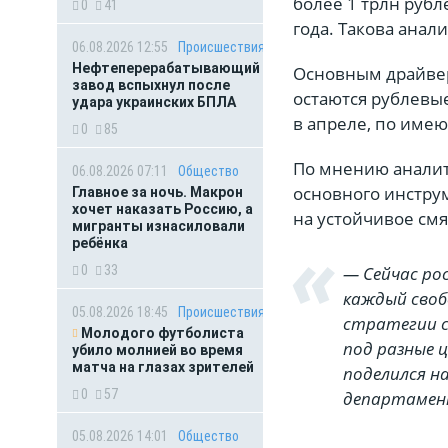
более 1 трлн рубле
0
41
года. Такова анали
06.08.2026 12:55
Происшествия
Нефтеперерабатывающий
Основным драйвер
завод вспыхнул после
остаются рублевы
удара украинских БПЛА
в апреле, по име
0
85
По мнению аналити
06.08.2026 07:11
Общество
основного инстру
Главное за ночь. Макрон
хочет наказать Россию, а
на устойчивое см
мигранты изнасиловали
ребёнка
0
33
— Сейчас ро
каждый своб
05.08.2026 18:45
Происшествия
стратегии с
Молодого футболиста
под разные 
убило молнией во время
матча на глазах зрителей
поделился н
0
57
департамент
05.08.2026 14:01
Общество