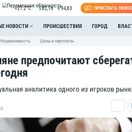
+27.2°C
82,16
94,83
ПРИСЛАТЬ НОВО
ЫЕ НОВОСТИ
ПРОИСШЕСТВИЯ
ГОРОД
ВЛАС
Недвижимость
Цены и зарплаты
ияне предпочитают сберега
егодня
уальная аналитика одного из игроков рынк
50