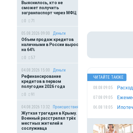
Выяснилось, кто не
сможет получить
загранпаспорт через МФЦ
0
71
05.08.2026 09:00
Деньги
Объем продаж кредитов
наличными в России вырос
на 64%
0
57
04.08.2026 15:00
Деньги
Рефинансирование
ЧИТАЙТЕ ТАКЖЕ
кредитов в первом
полугодии 2026 года
Расход
08.08 09:05
0
91
Ежемес
07.08 09:05
04.08.2026 13:32
Происшествия
Ипотеч
06.08 18:05
Жуткая трагедия в Крыму.
Военный расстрелял трёх
местных жителей и
сослуживца