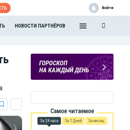
СТЬ
Войти
ТЬ
НОВОСТИ ПАРТНЁРОВ
ть
ПОГОДА
ГОРОСКОП
В ТАМБОВЕ
НА КАЖДЫЙ ДЕНЬ
а
Самое читаемое
За 24 часа
За 7 Дней
За месяц