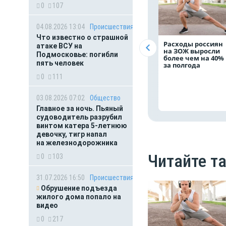
0
107
04.08.2026 13:04
Происшествия
Что известно о страшной
Расходы россиян
атаке ВСУ на
на ЗОЖ выросли
Подмосковье: погибли
более чем на 40%
пять человек
за полгода
0
111
03.08.2026 07:02
Общество
Главное за ночь. Пьяный
судоводитель разрубил
винтом катера 5-летнюю
девочку, тигр напал
на железнодорожника
Читайте т
0
103
31.07.2026 16:50
Происшествия
Обрушение подъезда
жилого дома попало на
видео
0
217