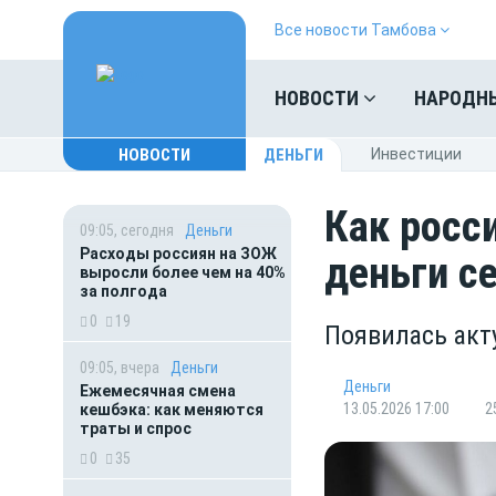
Все новости Тамбова
НОВОСТИ
НАРОДН
НОВОСТИ
ДЕНЬГИ
Инвестиции
Как росс
09:05, сегодня
Деньги
Расходы россиян на ЗОЖ
деньги с
выросли более чем на 40%
за полгода
0
19
Появилась акт
09:05, вчера
Деньги
Деньги
Ежемесячная смена
13.05.2026 17:00
2
кешбэка: как меняются
траты и спрос
0
35