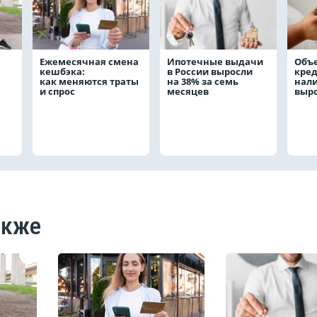
Ежемесячная смена
Ипотечные выдачи
Объ
кешбэка:
в России выросли
кре
как меняются траты
на 38% за семь
нал
и спрос
месяцев
выро
акже