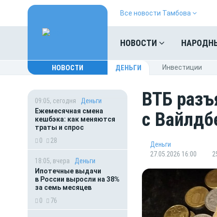
Все новости Тамбова
НОВОСТИ
НАРОДН
НОВОСТИ
ДЕНЬГИ
Инвестиции
ВТБ разъ
09:05, сегодня
Деньги
Ежемесячная смена
с Вайлдб
кешбэка: как меняются
траты и спрос
0
28
Деньги
27.05.2026 16:00
2
18:05, вчера
Деньги
Ипотечные выдачи
в России выросли на 38%
за семь месяцев
0
76