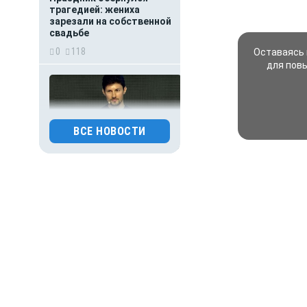
трагедией: жениха
зарезали на собственной
свадьбе
0
118
Оставаясь 
для пов
ВСЕ НОВОСТИ
30.07.2026 15:26
Происшествия
Основателя Telegram
Павла Дурова включили
в список террористов
и экстремистов
0
118
30.07.2026 09:00
Деньги
Популяция
дальневосточного
леопарда выросла в шесть
раз