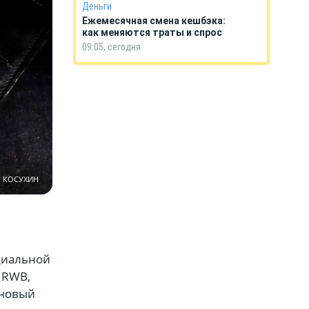
Деньги
Ежемесячная смена кешбэка:
как меняются траты и спрос
09:05, сегодня
й КОСУХИН
циальной
 RWB,
 новый