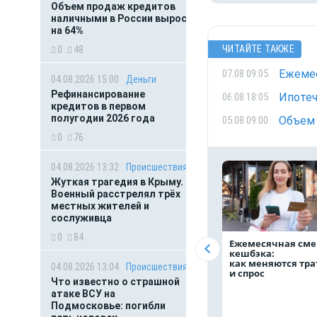
Объем продаж кредитов
наличными в России вырос
на 64%
ЧИТАЙТЕ ТАКЖЕ
0
48
Ежемес
07.08 09:05
04.08.2026 15:00
Деньги
Рефинансирование
Ипотеч
06.08 18:05
кредитов в первом
полугодии 2026 года
Объем 
05.08 09:00
0
76
04.08.2026 13:32
Происшествия
Жуткая трагедия в Крыму.
Военный расстрелял трёх
местных жителей и
сослуживца
0
84
Ежемесячная сме
кешбэка:
как меняются тр
04.08.2026 13:04
Происшествия
и спрос
Что известно о страшной
атаке ВСУ на
Подмосковье: погибли