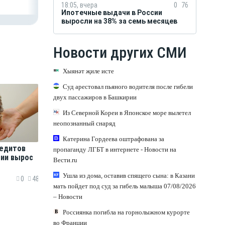
18:05, вчера
0
76
Ипотечные выдачи в России
выросли на 38% за семь месяцев
Новости других СМИ
Хыянәт җиле исте
Суд арестовал пьяного водителя после гибели
двух пассажиров в Башкирии
Из Северной Кореи в Японское море вылетел
неопознанный снаряд
Катерина Гордеева оштрафована за
едитов
пропаганду ЛГБТ в интернете - Новости на
сии вырос
Вести.ru
Ушла из дома, оставив спящего сына: в Казани
0
48
мать пойдет под суд за гибель малыша 07/08/2026
– Новости
Россиянка погибла на горнолыжном курорте
во Франции