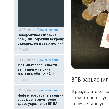
13:36, вчера
Происшествия
Невероятное спасение:
боец СВО пережил встречу
с медведем и удар молнии
0
54
13:15, вчера
Происшествия
Мать пыталась спасти
выпавшего из окна
малыша: оба погибли
ВТБ разъяснил
0
36
12:55, вчера
Происшествия
В результате сог
Нефтеперерабатывающий
возможностью увел
завод вспыхнул после
получает доступ к
удара украинских БПЛА