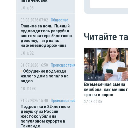
пять человек
0
96
03.08.2026 07:02
Общество
Главное за ночь. Пьяный
судоводитель разрубил
Читайте т
винтом катера 5-летнюю
девочку, тигр напал
на железнодорожника
0
92
31.07.2026 16:50
Происшествия
Обрушение подъезда
жилого дома попало на
Деньги
видео
Ежемесячная смена
0
198
кешбэка: как меняют
траты и спрос
31.07.2026 15:40
Происшествия
07.08 09:05
Подростка и 22-летнюю
девушку из России
жестоко убили на
популярном курорте в
Таиланде