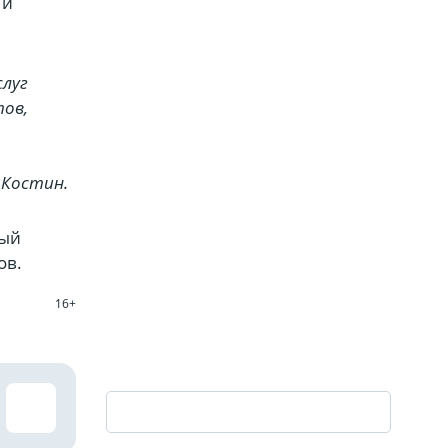
ми
слуг
тов,
 Костин.
вый
ов.
16+