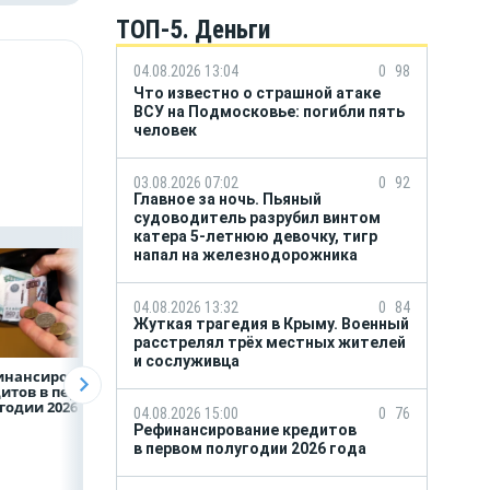
ТОП-5. Деньги
04.08.2026 13:04
0
98
Что известно о страшной атаке
ВСУ на Подмосковье: погибли пять
человек
03.08.2026 07:02
0
92
Главное за ночь. Пьяный
судоводитель разрубил винтом
катера 5-летнюю девочку, тигр
напал на железнодорожника
04.08.2026 13:32
0
84
Жуткая трагедия в Крыму. Военный
расстрелял трёх местных жителей
и сослуживца
инансирование
ВТБ предоставит 4,9
Популяция
итов в первом
млрд рублей
дальневосточног
годии 2026 года
на строительство
леопарда выросл
04.08.2026 15:00
0
76
складских
шесть раз
Рефинансирование кредитов
комплексов
в первом полугодии 2026 года