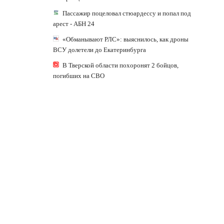
Пассажир поцеловал стюардессу и попал под
арест - АБН 24
«Обманывают РЛС»: выяснилось, как дроны
ВСУ долетели до Екатеринбурга
В Тверской области похоронят 2 бойцов,
погибших на СВО