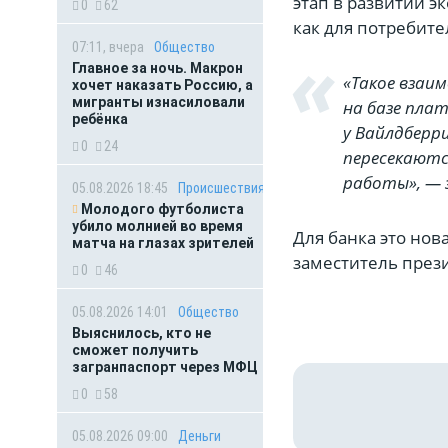
этап в развитии 
0
62
как для потребител
07:11, вчера
Общество
Главное за ночь. Макрон
«Такое взаи
хочет наказать Россию, а
мигранты изнасиловали
на базе плат
ребёнка
у Вайлдберри
0
24
пересекаютс
работы», — 
05.08.2026 18:45
Происшествия
Молодого футболиста
убило молнией во время
Для банка это нов
матча на глазах зрителей
заместитель през
0
46
05.08.2026 14:01
Общество
Выяснилось, кто не
сможет получить
загранпаспорт через МФЦ
0
58
05.08.2026 09:00
Деньги