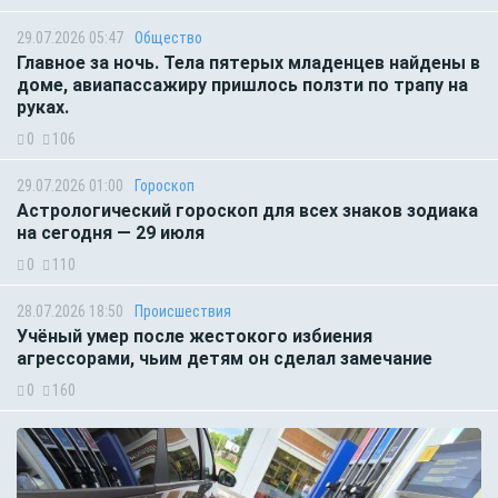
29.07.2026 05:47
Общество
Главное за ночь. Тела пятерых младенцев найдены в
доме, авиапассажиру пришлось ползти по трапу на
руках.
0
106
29.07.2026 01:00
Гороскоп
Астрологический гороскоп для всех знаков зодиака
на сегодня — 29 июля
0
110
28.07.2026 18:50
Происшествия
Учёный умер после жестокого избиения
агрессорами, чьим детям он сделал замечание
0
160