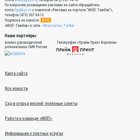
почта
webzb@kpv.ru
, телефон (473) 267-94-14
По вопросам размещения рекламы на сайте обращайтесь:
почта
lip@kpv.ru
с пометкой «Реклама на портале "МОЁ! Тамбов"»,
телефон (473) 267-94-13
RSS
Подписка на новости:
«МОЁ! Тамбов» в сети:
«ВКонтакте»
,
Twitter
Наши партнёры:
Альянс руководителей
Типография «Прайм Принт Воронеж»
региональных СМИ России
Карта сайта
Все новости
Сад и огород весной: полезные советы
Работа в команде «МОЁ!»
Информация о платных услугах