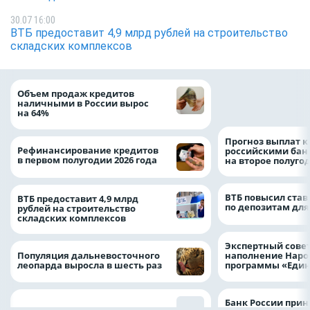
30.07 16:00
ВТБ предоставит 4,9 млрд рублей на строительство
складских комплексов
ВТБ скорректиро
Объем продаж кредитов
макроэкономичес
наличными в России вырос
на 2026 год
на 64%
Прогноз выплат 
Рефинансирование кредитов
российскими ба
в первом полугодии 2026 года
на второе полуго
ВТБ повысил став
ВТБ предоставит 4,9 млрд
по депозитам для
рублей на строительство
складских комплексов
Экспертный совет
Популяция дальневосточного
наполнение Нар
леопарда выросла в шесть раз
программы «Един
Банк России прин