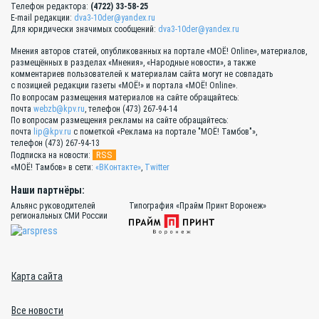
Телефон редактора:
(4722) 33-58-25
E-mail редакции:
dva3-10der@yandex.ru
Для юридически значимых сообщений:
dva3-10der@yandex.ru
Мнения авторов статей, опубликованных на портале «МОЁ! Online», материалов,
размещённых в разделах «Мнения», «Народные новости», а также
комментариев пользователей к материалам сайта могут не совпадать
с позицией редакции газеты «МОЁ!» и портала «МОЁ! Online».
По вопросам размещения материалов на сайте обращайтесь:
почта
webzb@kpv.ru
, телефон (473) 267-94-14
По вопросам размещения рекламы на сайте обращайтесь:
почта
lip@kpv.ru
с пометкой «Реклама на портале "МОЁ! Тамбов"»,
телефон (473) 267-94-13
RSS
Подписка на новости:
«МОЁ! Тамбов» в сети:
«ВКонтакте»
,
Twitter
Наши партнёры:
Альянс руководителей
Типография «Прайм Принт Воронеж»
региональных СМИ России
Карта сайта
Все новости