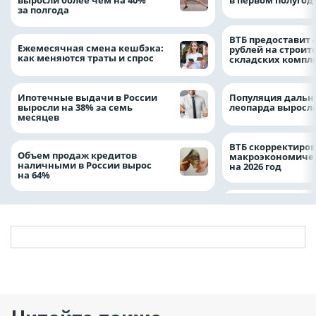
выросли более чем на 40%
в первом полугоди
за полгода
ВТБ предоставит 
Ежемесячная смена кешбэка:
рублей на строит
как меняются траты и спрос
складских компл
Ипотечные выдачи в России
Популяция дальн
выросли на 38% за семь
леопарда выросла
месяцев
ВТБ скорректиро
Объем продаж кредитов
макроэкономичес
наличными в России вырос
на 2026 год
на 64%