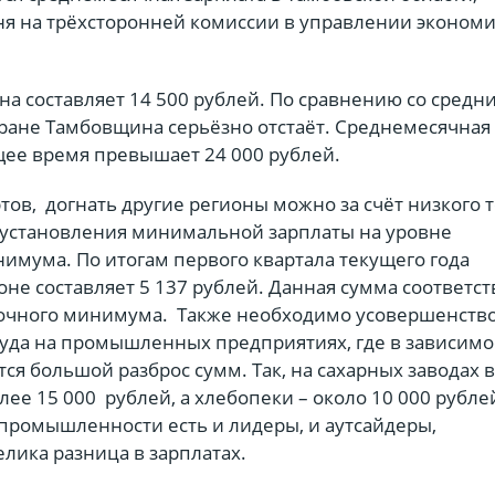
ня на трёхсторонней комиссии в управлении эконом
на составляет 14 500 рублей. По сравнению со средн
тране Тамбовщина серьёзно отстаёт. Среднемесячная
щее время превышает 24 000 рублей.
тов,
догнать другие регионы можно за счёт низкого 
 установления минимальной зарплаты на уровне
имума. По итогам первого квартала текущего года
не составляет 5 137 рублей. Данная сумма соответст
очного минимума.
Также необходимо усовершенств
руда на промышленных предприятиях, где в зависимо
ся большой разброс сумм. Так, на сахарных заводах 
лее 15 000
рублей, а хлебопеки – около 10 000 рубле
ромышленности есть и лидеры, и аутсайдеры,
елика разница в зарплатах.