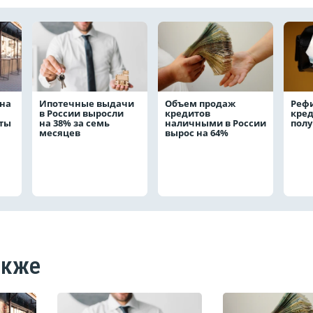
на
Ипотечные выдачи
Объем продаж
Реф
в России выросли
кредитов
кред
аты
на 38% за семь
наличными в России
полу
месяцев
вырос на 64%
акже