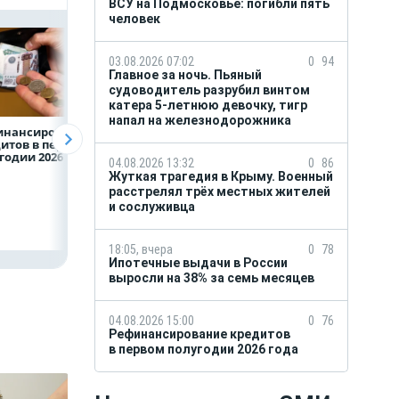
ВСУ на Подмосковье: погибли пять
человек
03.08.2026 07:02
0
94
Главное за ночь. Пьяный
судоводитель разрубил винтом
катера 5-летнюю девочку, тигр
напал на железнодорожника
инансирование
ВТБ предоставит 4,9
Популяция
итов в первом
млрд рублей
дальневосточног
годии 2026 года
на строительство
леопарда выросл
04.08.2026 13:32
0
86
складских
шесть раз
Жуткая трагедия в Крыму. Военный
комплексов
расстрелял трёх местных жителей
и сослуживца
18:05, вчера
0
78
Ипотечные выдачи в России
выросли на 38% за семь месяцев
04.08.2026 15:00
0
76
Рефинансирование кредитов
в первом полугодии 2026 года