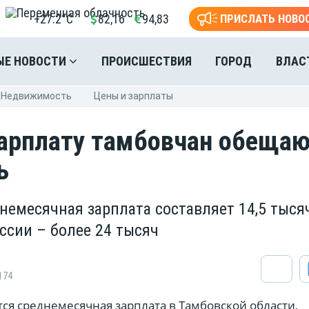
+27.2°C
82,16
94,83
ПРИСЛАТЬ НОВО
ЫЕ НОВОСТИ
ПРОИСШЕСТВИЯ
ГОРОД
ВЛАС
Недвижимость
Цены и зарплаты
арплату тамбовчан обеща
ь
днемесячная зарплата составляет 14,5 тыся
оссии – более 24 тысяч
174
тся среднемесячная зарплата в Тамбовской области,