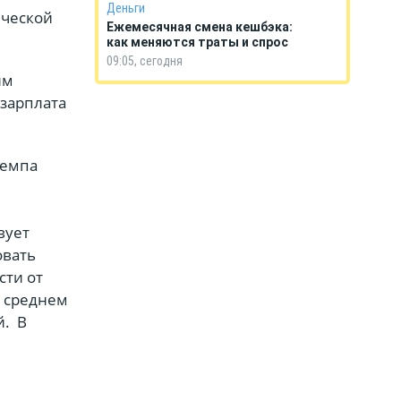
Деньги
ической
Ежемесячная смена кешбэка:
как меняются траты и спрос
09:05, сегодня
им
 зарплата
темпа
вует
овать
сти от
в среднем
й.
В