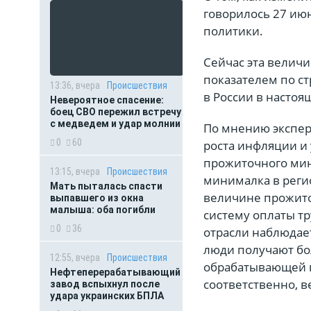
говорилось 27 ию
политики.
Сейчас эта величи
показателем по с
13:36, вчера
Происшествия
в России в настоя
Невероятное спасение:
боец СВО пережил встречу
с медведем и удар молнии
По мнению экспер
0
60
роста инфляции и
прожиточного мин
13:15, вчера
Происшествия
минималка в регио
Мать пыталась спасти
величине прожит
выпавшего из окна
малыша: оба погибли
систему оплаты т
0
36
отрасли наблюдает
люди получают бо
12:55, вчера
Происшествия
обрабатывающей п
Нефтеперерабатывающий
соответственно, в
завод вспыхнул после
удара украинских БПЛА