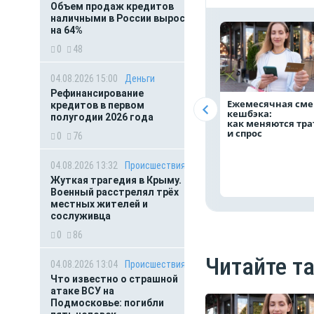
Объем продаж кредитов
наличными в России вырос
на 64%
0
48
04.08.2026 15:00
Деньги
Рефинансирование
Ежемесячная сме
кредитов в первом
кешбэка:
полугодии 2026 года
как меняются тр
и спрос
0
76
04.08.2026 13:32
Происшествия
Жуткая трагедия в Крыму.
Военный расстрелял трёх
местных жителей и
сослуживца
0
86
Читайте т
04.08.2026 13:04
Происшествия
Что известно о страшной
атаке ВСУ на
Подмосковье: погибли