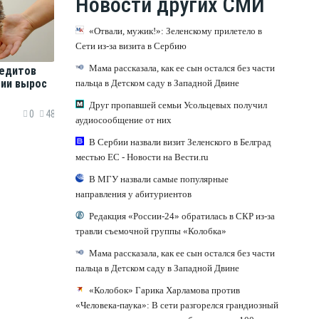
Новости других СМИ
«Отвали, мужик!»: Зеленскому прилетело в
Сети из-за визита в Сербию
Мама рассказала, как ее сын остался без части
едитов
сии вырос
пальца в Детском саду в Западной Двине
Друг пропавшей семьи Усольцевых получил
0
48
аудиосообщение от них
В Сербии назвали визит Зеленского в Белград
местью ЕС - Новости на Вести.ru
В МГУ назвали самые популярные
направления у абитуриентов
Редакция «России-24» обратилась в СКР из-за
травли съемочной группы «Колобка»
Мама рассказала, как ее сын остался без части
пальца в Детском саду в Западной Двине
«Колобок» Гарика Харламова против
«Человека-паука»: В сети разгорелся грандиозный