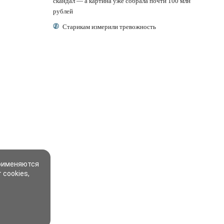
скандал — а картина уже собрала почти 100 млн
рублей
Старикам измерили тревожность
применяются
 cookies,