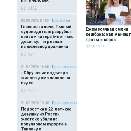
пять человек
0
102
03.08.2026 07:02
Общество
Деньги
Главное за ночь. Пьяный
Ежемесячная смена
судоводитель разрубил
кешбэка: как меняют
винтом катера 5-летнюю
траты и спрос
девочку, тигр напал
на железнодорожника
07.08 09:05
0
94
31.07.2026 16:50
Происшествия
Обрушение подъезда
жилого дома попало на
видео
0
202
31.07.2026 15:40
Происшествия
Подростка и 22-летнюю
девушку из России
жестоко убили на
популярном курорте в
Таиланде