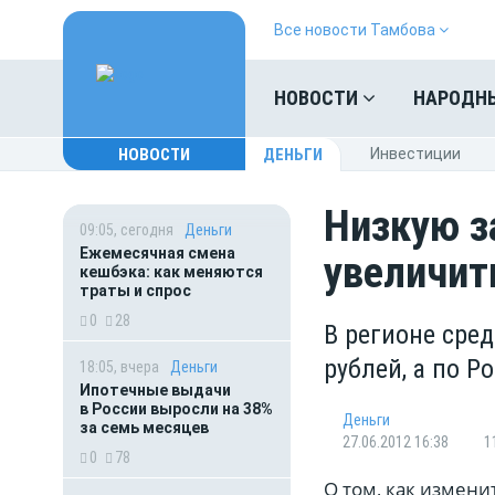
Все новости Тамбова
НОВОСТИ
НАРОДН
НОВОСТИ
ДЕНЬГИ
Инвестиции
Низкую з
09:05, сегодня
Деньги
Ежемесячная смена
увеличит
кешбэка: как меняются
траты и спрос
0
28
В регионе сре
рублей, а по Р
18:05, вчера
Деньги
Ипотечные выдачи
в России выросли на 38%
Деньги
за семь месяцев
27.06.2012 16:38
1
0
78
О том, как измени