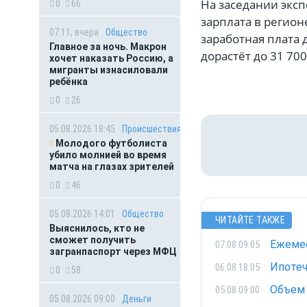
На заседании эксп
0
66
зарплата в регион
07:11, вчера
Общество
заработная плата 
Главное за ночь. Макрон
дорастёт до 31 70
хочет наказать Россию, а
мигранты изнасиловали
ребёнка
0
26
05.08.2026 18:45
Происшествия
Молодого футболиста
убило молнией во время
матча на глазах зрителей
0
46
05.08.2026 14:01
Общество
ЧИТАЙТЕ ТАКЖЕ
Выяснилось, кто не
сможет получить
Ежемес
07.08 09:05
загранпаспорт через МФЦ
Ипотеч
06.08 18:05
0
58
Объем 
05.08 09:00
05.08.2026 09:00
Деньги