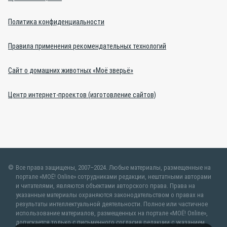
Политика конфиденциальности
Правила применения рекомендательных технологий
Сайт о домашних животных «Моё зверьё»
Центр интернет-проектов (изготовление сайтов)
Все права защищены, 2007–2024. Любые материалы, размещенные на
портале «МОЁ! Online» сотрудниками редакции, нештатными авторами
и читателями, являются объектами авторского права. Права на
указанные материалы охраняются законодательством о правах на
результаты интеллектуальной деятельности. Полное или частичное
использование материалов, размещенных на портале «МОЁ! Online»,
допускается только с письменного согласия редакции с указанием