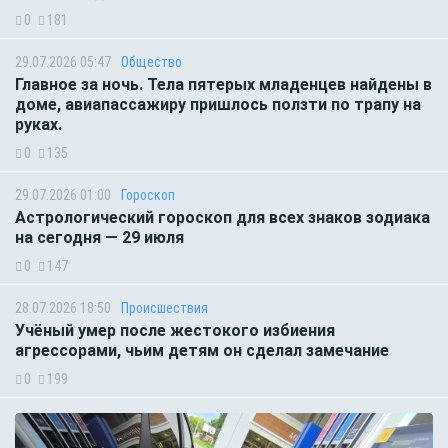
0
181
29.07.2026 05:47
Общество
Главное за ночь. Тела пятерых младенцев найдены в
доме, авиапассажиру пришлось ползти по трапу на
руках.
0
135
29.07.2026 01:00
Гороскоп
Астрологический гороскоп для всех знаков зодиака
на сегодня — 29 июля
0
147
28.07.2026 18:50
Происшествия
Учёный умер после жестокого избиения
агрессорами, чьим детям он сделал замечание
0
199