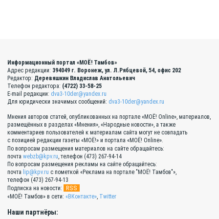
Информационный портал «МОЁ! Тамбов»
Адрес редакции:
394049 г. Воронеж, ул. Л.Рябцевой, 54, офис 202
Редактор:
Деревяшкин Владислав Анатольевич
Телефон редактора:
(4722) 33-58-25
E-mail редакции:
dva3-10der@yandex.ru
Для юридически значимых сообщений:
dva3-10der@yandex.ru
Мнения авторов статей, опубликованных на портале «МОЁ! Online», материалов,
размещённых в разделах «Мнения», «Народные новости», а также
комментариев пользователей к материалам сайта могут не совпадать
с позицией редакции газеты «МОЁ!» и портала «МОЁ! Online».
По вопросам размещения материалов на сайте обращайтесь:
почта
webzb@kpv.ru
, телефон (473) 267-94-14
По вопросам размещения рекламы на сайте обращайтесь:
почта
lip@kpv.ru
с пометкой «Реклама на портале "МОЁ! Тамбов"»,
телефон (473) 267-94-13
RSS
Подписка на новости:
«МОЁ! Тамбов» в сети:
«ВКонтакте»
,
Twitter
Наши партнёры: