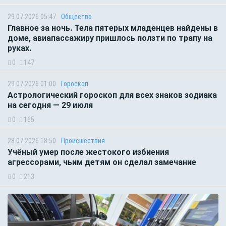
29.07.2026 05:47
Общество
Главное за ночь. Тела пятерых младенцев найдены в
доме, авиапассажиру пришлось ползти по трапу на
руках.
0
147
29.07.2026 01:00
Гороскоп
Астрологический гороскоп для всех знаков зодиака
на сегодня — 29 июля
0
165
28.07.2026 18:50
Происшествия
Учёный умер после жестокого избиения
агрессорами, чьим детям он сделал замечание
0
213