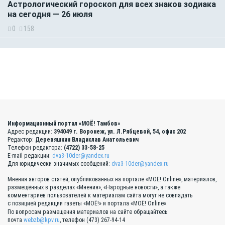
Астрологический гороскоп для всех знаков зодиака
на сегодня — 26 июля
0
158
Информационный портал «МОЁ! Тамбов»
Адрес редакции:
394049 г. Воронеж, ул. Л.Рябцевой, 54, офис 202
Редактор:
Деревяшкин Владислав Анатольевич
Телефон редактора:
(4722) 33-58-25
E-mail редакции:
dva3-10der@yandex.ru
Для юридически значимых сообщений:
dva3-10der@yandex.ru
Мнения авторов статей, опубликованных на портале «МОЁ! Online», материалов,
размещённых в разделах «Мнения», «Народные новости», а также
комментариев пользователей к материалам сайта могут не совпадать
с позицией редакции газеты «МОЁ!» и портала «МОЁ! Online».
По вопросам размещения материалов на сайте обращайтесь:
почта
webzb@kpv.ru
, телефон (473) 267-94-14