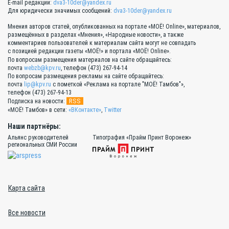
E-mail редакции:
dva3-10der@yandex.ru
Для юридически значимых сообщений:
dva3-10der@yandex.ru
Мнения авторов статей, опубликованных на портале «МОЁ! Online», материалов,
размещённых в разделах «Мнения», «Народные новости», а также
комментариев пользователей к материалам сайта могут не совпадать
с позицией редакции газеты «МОЁ!» и портала «МОЁ! Online».
По вопросам размещения материалов на сайте обращайтесь:
почта
webzb@kpv.ru
, телефон (473) 267-94-14
По вопросам размещения рекламы на сайте обращайтесь:
почта
lip@kpv.ru
с пометкой «Реклама на портале "МОЁ! Тамбов"»,
телефон (473) 267-94-13
RSS
Подписка на новости:
«МОЁ! Тамбов» в сети:
«ВКонтакте»
,
Twitter
Наши партнёры:
Альянс руководителей
Типография «Прайм Принт Воронеж»
региональных СМИ России
Карта сайта
Все новости