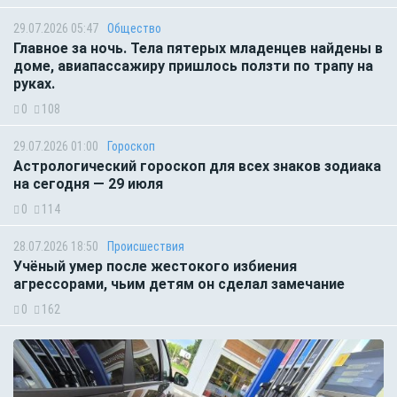
29.07.2026 05:47
Общество
Главное за ночь. Тела пятерых младенцев найдены в
доме, авиапассажиру пришлось ползти по трапу на
руках.
0
108
29.07.2026 01:00
Гороскоп
Астрологический гороскоп для всех знаков зодиака
на сегодня — 29 июля
0
114
28.07.2026 18:50
Происшествия
Учёный умер после жестокого избиения
агрессорами, чьим детям он сделал замечание
0
162