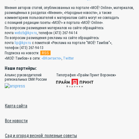
Мнения авторов статей, опубликованных на портале «МОЁ! Online», материалов,
размещённых в разделах «Мнения», «Народные новости», а также
комментариев пользователей к материалам сайта могут не совпадать
с позицией редакции газеты «МОЁ!» и портала «МОЁ! Online».
По вопросам размещения материалов на сайте обращайтесь:
почта
webzb@kpv.ru
, телефон (473) 267-94-14
По вопросам размещения рекламы на сайте обращайтесь:
почта
lip@kpv.ru
с пометкой «Реклама на портале "МОЁ! Тамбов"»,
телефон (473) 267-94-13
RSS
Подписка на новости:
«МОЁ! Тамбов» в сети:
«ВКонтакте»
,
Twitter
Наши партнёры:
Альянс руководителей
Типография «Прайм Принт Воронеж»
региональных СМИ России
Карта сайта
Все новости
Сад и огород весной: полезные советы