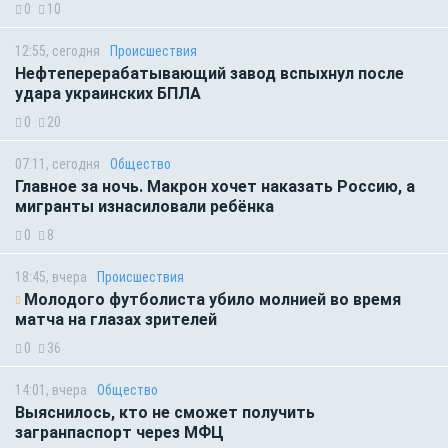
0
10
12:55, сегодня
Происшествия
Нефтеперерабатывающий завод вспыхнул после
удара украинских БПЛА
0
20
07:11, сегодня
Общество
Главное за ночь. Макрон хочет наказать Россию, а
мигранты изнасиловали ребёнка
0
8
18:45, вчера
Происшествия
Молодого футболиста убило молнией во время
матча на глазах зрителей
0
36
14:01, вчера
Общество
Выяснилось, кто не сможет получить
загранпаспорт через МФЦ