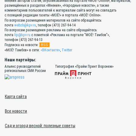
Мнения авторов статей, опубликованных на портале «МОЁ! Online», материалов,
размещённых в разделах «Мнения», «Народные новости», а также
комментариев пользователей к материалам сайта могут не совпадать
с позицией редакции газеты «МОЁ!» и портала «МОЁ! Online».
По вопросам размещения материалов на сайте обращайтесь:
почта
webzb@kpv.ru
, телефон (473) 267-94-14
По вопросам размещения рекламы на сайте обращайтесь:
почта
lip@kpv.ru
с пометкой «Реклама на портале "МОЁ! Тамбов"»,
телефон (473) 267-94-13
RSS
Подписка на новости:
«МОЁ! Тамбов» в сети:
«ВКонтакте»
,
Twitter
Наши партнёры:
Альянс руководителей
Типография «Прайм Принт Воронеж»
региональных СМИ России
Карта сайта
Все новости
Сад и огород весной: полезные советы