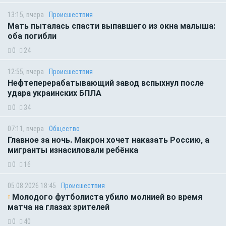
13:15, вчера
Происшествия
Мать пыталась спасти выпавшего из окна малыша:
оба погибли
0
24
12:55, вчера
Происшествия
Нефтеперерабатывающий завод вспыхнул после
удара украинских БПЛА
0
34
07:11, вчера
Общество
Главное за ночь. Макрон хочет наказать Россию, а
мигранты изнасиловали ребёнка
0
16
05.08.2026 18:45
Происшествия
Молодого футболиста убило молнией во время
матча на глазах зрителей
0
40