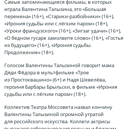
Самые запоминающиеся фильмы, в которых
играла Валентина Талызина, это «Большая
перемена» (16+), «Старики-разбойники» (16+),
«Ирония судьбы или с лёгким паром» (18+),
«Уроки французского» (16+), «Зигзаг удачи» (16+),
«О бедном гусаре замолвите слово» (16+), «Гостья
из будущего» (16+), «Ирония судьбы.
Продолжение» (18+).
Голосом Валентины Талызиной говорит мама
Дяди Фёдора в мультфильме «Трое
из Простоквашино» (6+) и Надя Шевелёва,
героиня Барбары Брыльски, в фильме «Ирония
судьбы или с лёгким паром» (18+).
Коллектив Театра Моссовета назвал кончину
Валентины Талызиной огромной утратой
для российского искусства. Коллеги актрисы
выражают соболезнования родным и близким