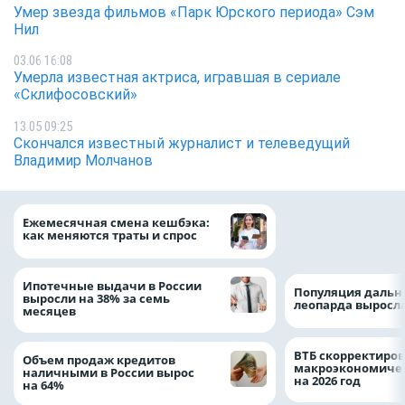
Умер звезда фильмов «Парк Юрского периода» Сэм
Нил
03.06 16:08
Умерла известная актриса, игравшая в сериале
«Склифосовский»
13.05 09:25
Скончался известный журналист и телеведущий
Владимир Молчанов
ВТБ предоставит 
Ежемесячная смена кешбэка:
рублей на строит
как меняются траты и спрос
складских компл
Ипотечные выдачи в России
Популяция дальн
выросли на 38% за семь
леопарда выросла
месяцев
ВТБ скорректиро
Объем продаж кредитов
макроэкономичес
наличными в России вырос
на 2026 год
на 64%