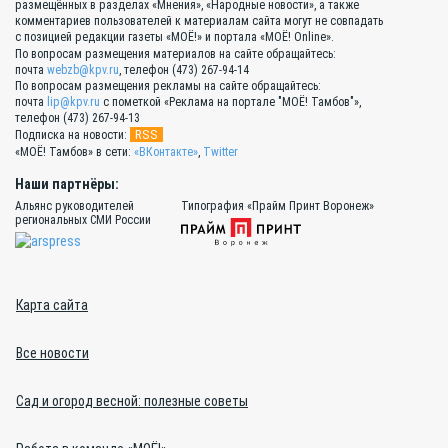
размещённых в разделах «Мнения», «Народные новости», а также
комментариев пользователей к материалам сайта могут не совпадать
с позицией редакции газеты «МОЁ!» и портала «МОЁ! Online».
По вопросам размещения материалов на сайте обращайтесь:
почта
webzb@kpv.ru
, телефон (473) 267-94-14
По вопросам размещения рекламы на сайте обращайтесь:
почта
lip@kpv.ru
с пометкой «Реклама на портале "МОЁ! Тамбов"»,
телефон (473) 267-94-13
RSS
Подписка на новости:
«МОЁ! Тамбов» в сети:
«ВКонтакте»
,
Twitter
Наши партнёры:
Альянс руководителей
Типография «Прайм Принт Воронеж»
региональных СМИ России
Карта сайта
Все новости
Сад и огород весной: полезные советы