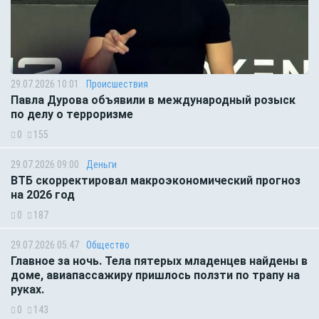
29.07.2026 10:01
Происшествия
Павла Дурова объявили в международный розыск
по делу о терроризме
0
155
29.07.2026 09:00
Деньги
ВТБ скорректировал макроэкономический прогноз
на 2026 год
0
187
29.07.2026 05:47
Общество
Главное за ночь. Тела пятерых младенцев найдены в
доме, авиапассажиру пришлось ползти по трапу на
руках.
0
143