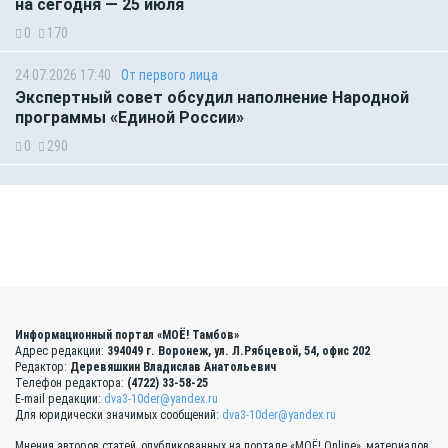
на сегодня — 25 июля
0
170
24.07.2026 17:40
От первого лица
Экспертный совет обсудил наполнение Народной
программы «Единой России»
0
290
Информационный портал «МОЁ! Тамбов»
Адрес редакции:
394049 г. Воронеж, ул. Л.Рябцевой, 54, офис 202
Редактор:
Деревяшкин Владислав Анатольевич
Телефон редактора:
(4722) 33-58-25
E-mail редакции:
dva3-10der@yandex.ru
Для юридически значимых сообщений:
dva3-10der@yandex.ru
Мнения авторов статей, опубликованных на портале «МОЁ! Online», материалов,