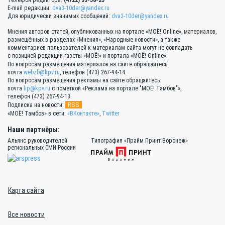
Телефон редактора:
(4722) 33-58-25
E-mail редакции:
dva3-10der@yandex.ru
Для юридически значимых сообщений:
dva3-10der@yandex.ru
Мнения авторов статей, опубликованных на портале «МОЁ! Online», материалов,
размещённых в разделах «Мнения», «Народные новости», а также
комментариев пользователей к материалам сайта могут не совпадать
с позицией редакции газеты «МОЁ!» и портала «МОЁ! Online».
По вопросам размещения материалов на сайте обращайтесь:
почта
webzb@kpv.ru
, телефон (473) 267-94-14
По вопросам размещения рекламы на сайте обращайтесь:
почта
lip@kpv.ru
с пометкой «Реклама на портале "МОЁ! Тамбов"»,
телефон (473) 267-94-13
RSS
Подписка на новости:
«МОЁ! Тамбов» в сети:
«ВКонтакте»
,
Twitter
Наши партнёры:
Альянс руководителей
Типография «Прайм Принт Воронеж»
региональных СМИ России
Карта сайта
Все новости