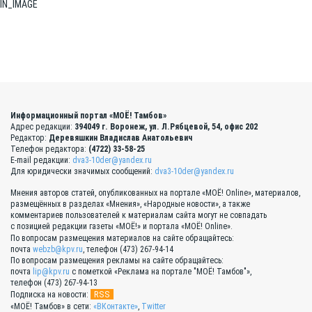
IN_IMAGE
Информационный портал «МОЁ! Тамбов»
Адрес редакции:
394049 г. Воронеж, ул. Л.Рябцевой, 54, офис 202
Редактор:
Деревяшкин Владислав Анатольевич
Телефон редактора:
(4722) 33-58-25
E-mail редакции:
dva3-10der@yandex.ru
Для юридически значимых сообщений:
dva3-10der@yandex.ru
Мнения авторов статей, опубликованных на портале «МОЁ! Online», материалов,
размещённых в разделах «Мнения», «Народные новости», а также
комментариев пользователей к материалам сайта могут не совпадать
с позицией редакции газеты «МОЁ!» и портала «МОЁ! Online».
По вопросам размещения материалов на сайте обращайтесь:
почта
webzb@kpv.ru
, телефон (473) 267-94-14
По вопросам размещения рекламы на сайте обращайтесь:
почта
lip@kpv.ru
с пометкой «Реклама на портале "МОЁ! Тамбов"»,
телефон (473) 267-94-13
RSS
Подписка на новости:
«МОЁ! Тамбов» в сети:
«ВКонтакте»
,
Twitter