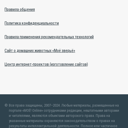
Правила общения
Политика конфиденциальности
Правила применения рекомендательных технологий
Сайт о домашних животных «Моё зверьё»
Центр интернет-проектов (изготовление сайтов)
Все права защищены, 2007–2024. Любые материалы, размещенные на
портале «МОЁ! Online» сотрудниками редакции, нештатными авторами
и читателями, являются объектами авторского права. Права на
указанные материалы охраняются законодательством о правах на
результаты интеллектуальной деятельности. Полное или частичное