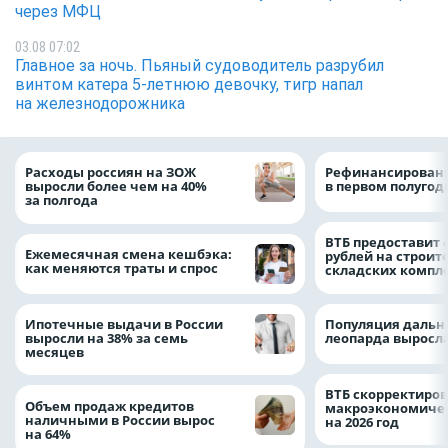
через МФЦ
03.08 07:02
Главное за ночь. Пьяный судоводитель разрубил
винтом катера 5-летнюю девочку, тигр напал
на железнодорожника
Расходы россиян на ЗОЖ
Рефинансировани
выросли более чем на 40%
в первом полугоди
за полгода
ВТБ предоставит 
Ежемесячная смена кешбэка:
рублей на строит
как меняются траты и спрос
складских компл
Ипотечные выдачи в России
Популяция дальн
выросли на 38% за семь
леопарда выросла
месяцев
ВТБ скорректиро
Объем продаж кредитов
макроэкономичес
наличными в России вырос
на 2026 год
на 64%