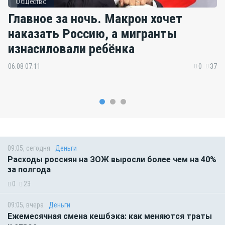
Общество
Главное за ночь. Макрон хочет
наказать Россию, а мигранты
изнасиловали ребёнка
06.08 07:11
0
37
09:05, сегодня
Деньги
Расходы россиян на ЗОЖ выросли более чем на 40%
за полгода
0
23
09:05, вчера
Деньги
Ежемесячная смена кешбэка: как меняются траты