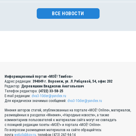
ВСЕ НОВОСТИ
Информационный портал «МОЁ! Тамбов»
Адрес редакции:
394049 г. Воронеж, ул. Л.Рябцевой, 54, офис 202
Редактор:
Деревяшкин Владислав Анатольевич
Телефон редактора:
(4722) 33-58-25
E-mail редакции:
dva3-10der@yandex.ru
Для юридически значимых сообщений:
dva3-10der@yandex.ru
Мнения авторов статей, опубликованных на портале «МОЁ! Online», материалов,
размещённых в разделах «Мнения», «Народные новости», а также
комментариев пользователей к материалам сайта могут не совпадать
с позицией редакции газеты «МОЁ!» и портала «МОЁ! Online».
По вопросам размещения материалов на сайте обращайтесь:
почта
webzb@kpv.ru
, телефон (473) 267-94-14