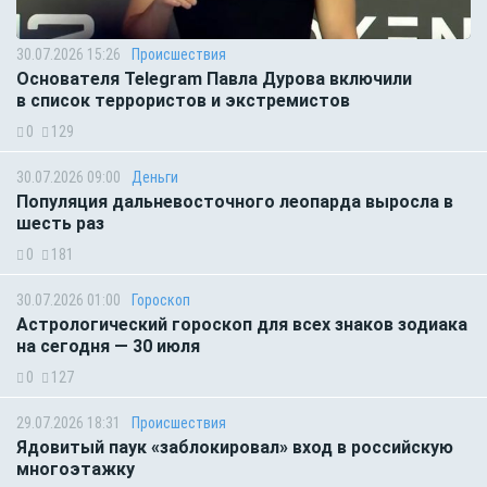
30.07.2026 15:26
Происшествия
Основателя Telegram Павла Дурова включили
в список террористов и экстремистов
0
129
30.07.2026 09:00
Деньги
Популяция дальневосточного леопарда выросла в
шесть раз
0
181
30.07.2026 01:00
Гороскоп
Астрологический гороскоп для всех знаков зодиака
на сегодня — 30 июля
0
127
29.07.2026 18:31
Происшествия
Ядовитый паук «заблокировал» вход в российскую
многоэтажку