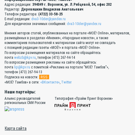
Адрес редакции:
394049 г. Воронеж, ул. Л.Рябцевой, 54, офис 202
Редактор:
Деревяшкин Владислав Анатольевич
Телефон редактора:
(4722) 33-58-25
E-mail редакции:
dva3-10der@yandex.ru
Для юридически значимых сообщений:
dva3-10der@yandex.ru
Мнения авторов статей, опубликованных на портале «МОЁ! Online», материалов,
размещённых в разделах «Мнения», «Народные новости», а также
комментариев пользователей к материалам сайта могут не совпадать
с позицией редакции газеты «МОЁ!» и портала «МОЁ! Online».
По вопросам размещения материалов на сайте обращайтесь:
почта
webzb@kpv.ru
, телефон (473) 267-94-14
По вопросам размещения рекламы на сайте обращайтесь:
почта
lip@kpv.ru
с пометкой «Реклама на портале "МОЁ! Тамбов"»,
телефон (473) 267-94-13
RSS
Подписка на новости:
«МОЁ! Тамбов» в сети:
«ВКонтакте»
,
Twitter
Наши партнёры:
Альянс руководителей
Типография «Прайм Принт Воронеж»
региональных СМИ России
Карта сайта