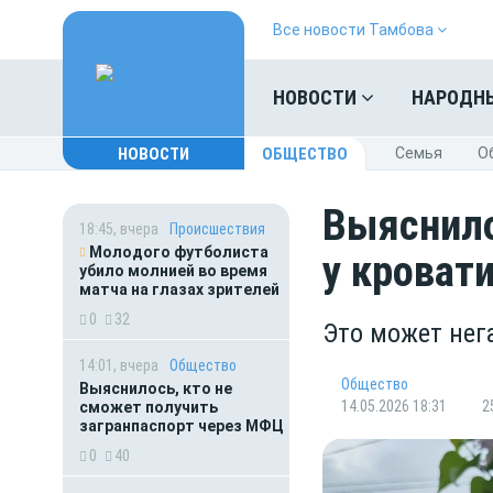
Все новости Тамбова
НОВОСТИ
НАРОДН
НОВОСТИ
ОБЩЕСТВО
Cемья
O
Выяснило
18:45, вчера
Происшествия
Молодого футболиста
у кроват
убило молнией во время
матча на глазах зрителей
0
32
Это может нег
14:01, вчера
Общество
Общество
Выяснилось, кто не
14.05.2026 18:31
2
сможет получить
загранпаспорт через МФЦ
0
40