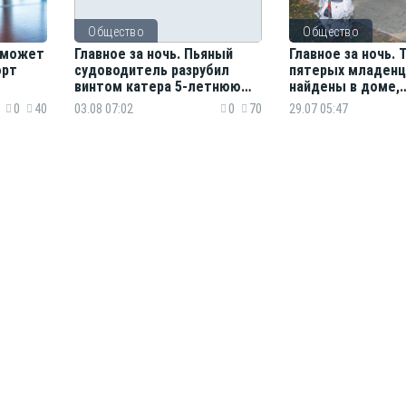
Общество
Общество
 сможет
Главное за ночь. Пьяный
Главное за ночь. 
орт
судоводитель разрубил
пятерых младенц
винтом катера 5-летнюю
найдены в доме,
девочку, тигр напал
авиапассажиру п
0
40
03.08 07:02
0
70
29.07 05:47
на железнодорожника
ползти по трапу н