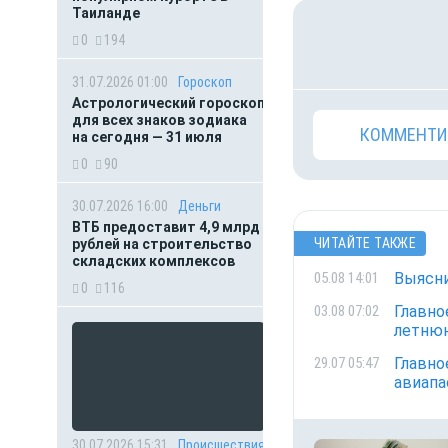
Таиланде
0
194
31.07.2026 01:00
Гороскоп
Астрологический гороскоп
для всех знаков зодиака
КОММЕНТИ
на сегодня — 31 июля
0
90
30.07.2026 16:00
Деньги
ВТБ предоставит 4,9 млрд
ЧИТАЙТЕ ТАКЖЕ
рублей на строительство
складских комплексов
Выясни
05.08 14:01
0
116
Главно
03.08 07:02
летнюю
Главно
29.07 05:47
авиапа
30.07.2026 15:31
Происшествия