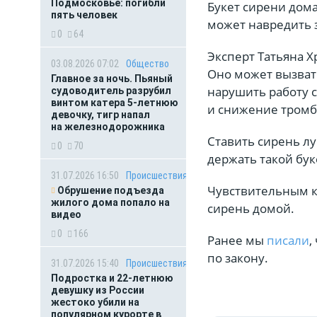
Подмосковье: погибли
Букет сирени дома
пять человек
может навредить 
0
64
Эксперт Татьяна Х
03.08.2026 07:02
Общество
Оно может вызват
Главное за ночь. Пьяный
нарушить работу 
судоводитель разрубил
винтом катера 5-летнюю
и снижение тромб
девочку, тигр напал
на железнодорожника
Ставить сирень л
0
70
держать такой бук
31.07.2026 16:50
Происшествия
Чувствительным к 
Обрушение подъезда
жилого дома попало на
сирень домой.
видео
0
166
Ранее мы
писали
,
по закону.
31.07.2026 15:40
Происшествия
Подростка и 22-летнюю
девушку из России
жестоко убили на
популярном курорте в