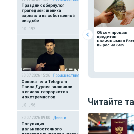
Праздник обернулся
трагедией: жениха
зарезали на собственной
свадьбе
0
92
Объем продаж
кредитов
наличными в Рос
вырос на 64%
30.07.2026 15:26
Происшествия
Основателя Telegram
Павла Дурова включили
в список террористов
и экстремистов
Читайте т
0
96
30.07.2026 09:00
Деньги
Популяция
дальневосточного