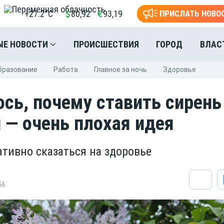
+27.2°C
80,92
93,19
ПРИСЛАТЬ НОВО
ЫЕ НОВОСТИ
ПРОИСШЕСТВИЯ
ГОРОД
ВЛАС
бразование
Pабота
Главное за ночь
Здоровье
сь, почему ставить сирень
и — очень плохая идея
ативно сказаться на здоровье
56