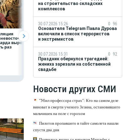
на строительство складских
комплексов
30.07.2026 15:26
0
96
Основателя Telegram Павла Дурова
уляция
ВТБ скорректировал
Прогноз выплат
включили в список террористов
невосточного
макроэкономически
кешбэка
и экстремистов
арда выросла в
й прогноз на 2026 год
российскими
ь раз
банками на втор
полугодие
30.07.2026 15:31
0
92
Праздник обернулся трагедией:
жениха зарезали на собственной
свадьбе
Новости других СМИ
"Убил профессора страх": Кто на самом деле
виноват в смерти ученого Зезина, остановившего
мальчишек на поле с горохом
Пилотов пропавшего в тайге самолета нашли
спустя два дня
Появилось видео со взрывом Mercedes с