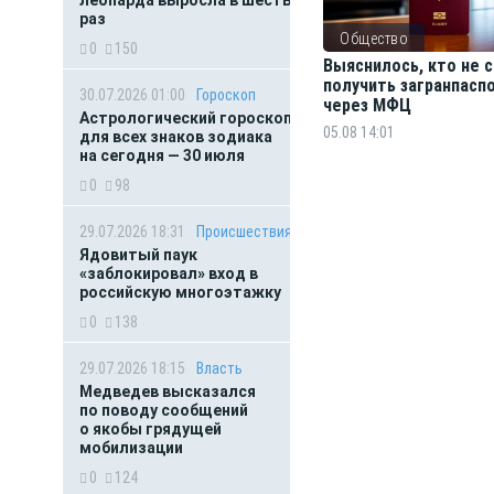
леопарда выросла в шесть
раз
Общество
0
150
Выяснилось, кто не
получить загранпасп
30.07.2026 01:00
Гороскоп
через МФЦ
Астрологический гороскоп
05.08 14:01
для всех знаков зодиака
на сегодня — 30 июля
0
98
29.07.2026 18:31
Происшествия
Ядовитый паук
«заблокировал» вход в
российскую многоэтажку
0
138
29.07.2026 18:15
Власть
Медведев высказался
по поводу сообщений
о якобы грядущей
мобилизации
0
124