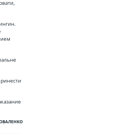
овати,
ингин.
е
нием
пальне
принести
аказание
КОВАЛЕНКО