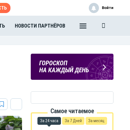
СТЬ
Войти
ТЬ
НОВОСТИ ПАРТНЁРОВ
ПОГОДА
ГОРОСКОП
В ТАМБОВЕ
НА КАЖДЫЙ ДЕНЬ
Самое читаемое
За 24 часа
За 7 Дней
За месяц