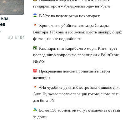
гендиректором «Уралдронзавода» на Урале
В Уфе на неделе резко похолодает
Тела
ев
Хронология убийства экс-мэра Самары
Виктора Тархова и его жены: шесть шокирующих
ришлось
0
104
фактов, новые подробности
а руках.
Как пираты из Карибского моря: Киев через
посредников попросил о перемирии » PolitCentr-
NEWS
Прекращены поиски пропавшей в Твери
женщины
«На чужбине деньги быстро заканчиваются»:
Алла Пугачева после операции готова снова петь
для богачей
Более 150 абонентов могут отключить от газа
за долги