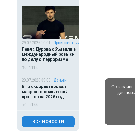
29.07.2026 10:01
Происшествия
Павла Дурова объявили в
международный розыск
по делу о терроризме
0
112
29.07.2026 09:00
Деньги
ВТБ скорректировал
Оставаясь 
макроэкономический
для пов
прогноз на 2026 год
0
144
29.07.2026 05:47
Общество
ВСЕ НОВОСТИ
Главное за ночь. Тела
пятерых младенцев
найдены в доме,