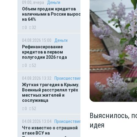
09:00, вчера
Деньги
Объем продаж кредитов
наличными в России вырос
на 64%
0
32
04.08.2026 15:00
Деньги
Рефинансирование
кредитов в первом
полугодии 2026 года
0
52
04.08.2026 13:32
Происшествия
Жуткая трагедия в Крыму.
Военный расстрелял трёх
местных жителей и
сослуживца
0
52
Выяснилось, п
04.08.2026 13:04
Происшествия
идея
Что известно о страшной
атаке ВСУ на