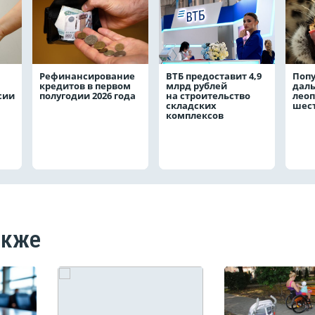
Рефинансирование
ВТБ предоставит 4,9
Поп
кредитов в первом
млрд рублей
даль
сии
полугодии 2026 года
на строительство
леоп
складских
шест
комплексов
акже