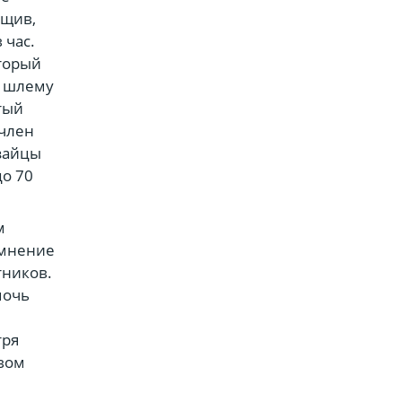
бщив,
 час.
оторый
я шлему
тый
 член
зайцы
до 70
м
 мнение
ников.
мочь
тря
овом