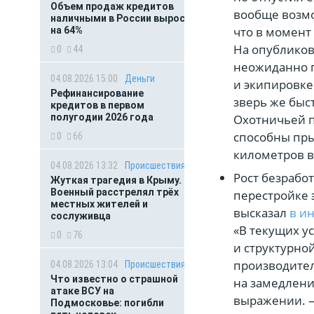
Объем продаж кредитов
вообще возмо
наличными в России вырос
что в момент
на 64%
На опубликов
0
44
неожиданно п
04.08.2026 15:00
Деньги
и экипировке
Рефинансирование
зверь же быст
кредитов в первом
полугодии 2026 года
Охотничьей п
способны прыг
0
66
километров в
04.08.2026 13:32
Происшествия
Рост безрабо
Жуткая трагедия в Крыму.
Военный расстрелял трёх
перестройке 
местных жителей и
высказал
в и
сослуживца
«В текущих у
0
76
и структурно
производител
04.08.2026 13:04
Происшествия
Что известно о страшной
на замедлени
атаке ВСУ на
выражении. —
Подмосковье: погибли