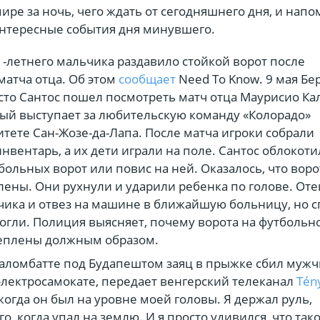
ире за ночь, чего ждать от сегодняшнего дня, и нап
нтересные события дня минувшего.
1-летнего мальчика раздавило стойкой ворот после
матча отца. Об этом
сообщает
Need To Know. 9 мая Бе
то Сантос пошел посмотреть матч отца Маурисио Ка
рый выступает за любительскую команду «Колорадо»
тете Сан-Жозе-да-Лапа. После матча игроки собрали
нвентарь, а их дети играли на поле. Сантос облокоти
больных ворот или повис на ней. Оказалось, что вор
лены. Они рухнули и ударили ребенка по голове. Оте
чика и отвез на машине в ближайшую больницу, но с
огли. Полиция выясняет, почему ворота на футбольн
реплены должным образом.
халомбатте под Будапештом заяц в прыжке сбил мужч
электросамокате, передает венгерский телеканал
Tén
когда он был на уровне моей головы. Я держал руль,
го, когда упал на землю. И я просто удивился, что так