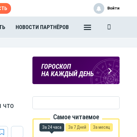
СТЬ
Войти
ТЬ
НОВОСТИ ПАРТНЁРОВ
ПОГОДА
ГОРОСКОП
В ТАМБОВЕ
НА КАЖДЫЙ ДЕНЬ
и что
Самое читаемое
За 24 часа
За 7 Дней
За месяц