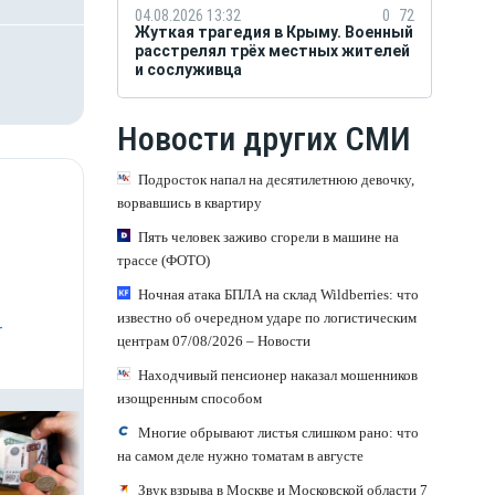
04.08.2026 13:32
0
72
Жуткая трагедия в Крыму. Военный
расстрелял трёх местных жителей
и сослуживца
Новости других СМИ
Подросток напал на десятилетнюю девочку,
ворвавшись в квартиру
Пять человек заживо сгорели в машине на
трассе (ФОТО)
Ночная атака БПЛА на склад Wildberries: что
известно об очередном ударе по логистическим
-
центрам 07/08/2026 – Новости
Находчивый пенсионер наказал мошенников
изощренным способом
Многие обрывают листья слишком рано: что
на самом деле нужно томатам в августе
Звук взрыва в Москве и Московской области 7