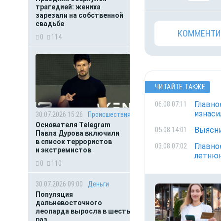
трагедией: жениха
зарезали на собственной
свадьбе
КОММЕНТИ
0
114
ЧИТАЙТЕ ТАКЖЕ
Главно
06.08 07:11
изнаси
30.07.2026 15:26
Происшествия
Основателя Telegram
Выясни
05.08 14:01
Павла Дурова включили
в список террористов
Главно
03.08 07:02
и экстремистов
летнюю
0
110
30.07.2026 09:00
Деньги
Популяция
дальневосточного
леопарда выросла в шесть
раз