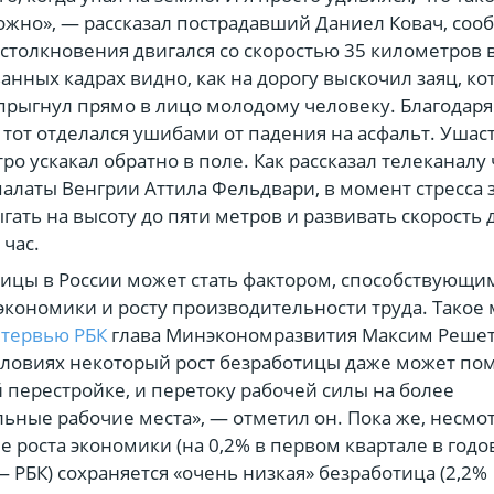
жно», — рассказал пострадавший Даниел Ковач, соо
 столкновения двигался со скоростью 35 километров в
анных кадрах видно, как на дорогу выскочил заяц, к
рыгнул прямо в лицо молодому человеку. Благодар
 тот отделался ушибами от падения на асфальт. Ушас
ро ускакал обратно в поле. Как рассказал телеканалу
алаты Венгрии Аттила Фельдвари, в момент стресса 
ать на высоту до пяти метров и развивать скорость 
 час.
тицы в России может стать фактором, способствующи
экономики и росту производительности труда. Такое
нтервью РБК
глава Минэкономразвития Максим Решет
словиях некоторый рост безработицы даже может по
й перестройке, и перетоку рабочей силы на более
ьные рабочие места», — отметил он. Пока же, несмо
е роста экономики (на 0,2% в первом квартале в год
 РБК) сохраняется «очень низкая» безработица (2,2%