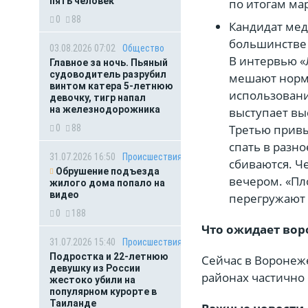
пять человек
по итогам мар
0
88
Кандидат мед
большинстве 
03.08.2026 07:02
Общество
В интервью «
Главное за ночь. Пьяный
судоводитель разрубил
мешают норм
винтом катера 5-летнюю
использовани
девочку, тигр напал
на железнодорожника
выступает вы
Третью привы
0
88
спать в разн
31.07.2026 16:50
Происшествия
сбиваются. Ч
Обрушение подъезда
вечером. «Пл
жилого дома попало на
видео
перегружают 
0
188
Что ожидает вор
31.07.2026 15:40
Происшествия
Подростка и 22-летнюю
Сейчас в Воронеже
девушку из России
районах частично
жестоко убили на
популярном курорте в
Таиланде