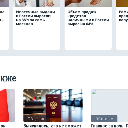
на
Ипотечные выдачи
Объем продаж
Реф
в России выросли
кредитов
кред
аты
на 38% за семь
наличными в России
полу
месяцев
вырос на 64%
акже
Общество
Общество
рон
Выяснилось, кто не сможет
Главное за ночь.