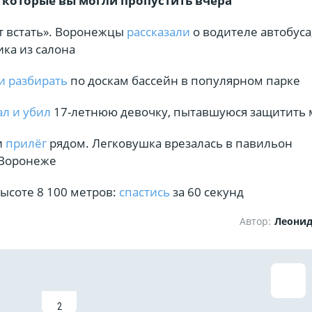
 которые вы могли пропустить вчера
т встать». Воронежцы
рассказали
о водителе автобуса
ка из салона
и разбирать
по доскам бассейн в популярном парке
л и убил
17-летнюю девочку, пытавшуюся защитить 
и
прилёг
рядом. Легковушка врезалась в павильон
 Воронеже
высоте 8 100 метров:
спастись
за 60 секунд
Автор:
Леони
2