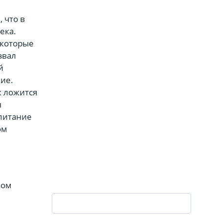
 что в
ека.
 которые
звал
й
ие.
к ложится
ы
питание
ом
.
ком