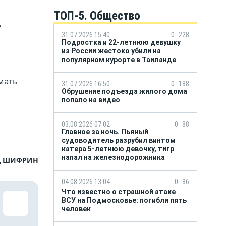
ТОП-5. Общество
,
31.07.2026 15:40
0
228
Подростка и 22-летнюю девушку
из России жестоко убили на
популярном курорте в Таиланде
мать
31.07.2026 16:50
0
188
Обрушение подъезда жилого дома
попало на видео
03.08.2026 07:02
0
88
Главное за ночь. Пьяный
судоводитель разрубил винтом
катера 5-летнюю девочку, тигр
напал на железнодорожника
д ШИФРИН
04.08.2026 13:04
0
86
Что известно о страшной атаке
ВСУ на Подмосковье: погибли пять
человек