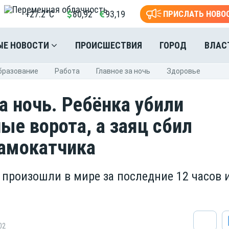
+27.2°C
80,92
93,19
ПРИСЛАТЬ НОВО
ЫЕ НОВОСТИ
ПРОИСШЕСТВИЯ
ГОРОД
ВЛАС
бразование
Pабота
Главное за ночь
Здоровье
а ночь. Ребёнка убили
ые ворота, а заяц сбил
амокатчика
 произошли в мире за последние 12 часов 
02