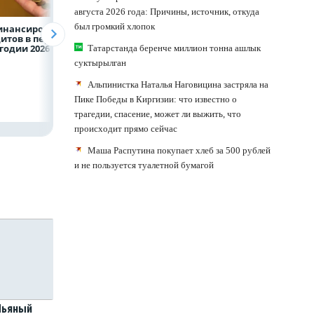
августа 2026 года: Причины, источник, откуда
был громкий хлопок
инансирование
ВТБ предоставит 4,9
Популяция
итов в первом
млрд рублей
дальневосточног
годии 2026 года
на строительство
леопарда выросл
Татарстанда беренче миллион тонна ашлык
складских
шесть раз
суктырылган
комплексов
Альпинистка Наталья Наговицина застряла на
Пике Победы в Киргизии: что известно о
трагедии, спасение, может ли выжить, что
происходит прямо сейчас
Маша Распутина покупает хлеб за 500 рублей
и не пользуется туалетной бумагой
 Пьяный