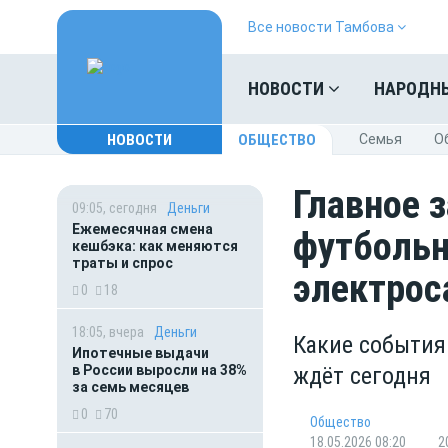
Все новости Тамбова
НОВОСТИ
НАРОДН
НОВОСТИ
ОБЩЕСТВО
Cемья
O
Главное з
09:05, сегодня
Деньги
Ежемесячная смена
футбольн
кешбэка: как меняются
траты и спрос
электрос
0
18
18:05, вчера
Деньги
Какие события
Ипотечные выдачи
в России выросли на 38%
ждёт сегодня
за семь месяцев
0
70
Общество
18.05.2026 08:20
2