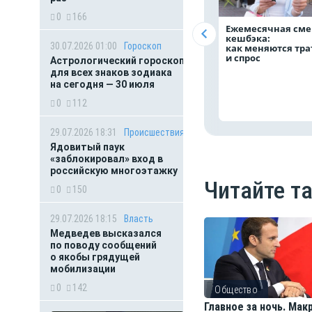
0
166
Ежемесячная сме
кешбэка:
30.07.2026 01:00
Гороскоп
как меняются тр
и спрос
Астрологический гороскоп
для всех знаков зодиака
на сегодня — 30 июля
0
112
29.07.2026 18:31
Происшествия
Ядовитый паук
«заблокировал» вход в
российскую многоэтажку
Читайте т
0
150
29.07.2026 18:15
Власть
Медведев высказался
по поводу сообщений
о якобы грядущей
мобилизации
0
142
Общество
Главное за ночь. Мак