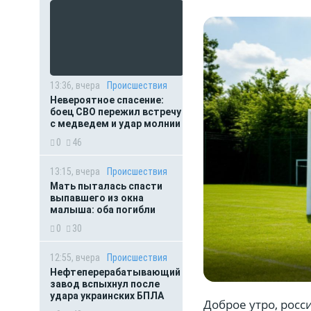
13:36, вчера
Происшествия
Невероятное спасение:
боец СВО пережил встречу
с медведем и удар молнии
0
46
13:15, вчера
Происшествия
Мать пыталась спасти
выпавшего из окна
малыша: оба погибли
0
30
12:55, вчера
Происшествия
Нефтеперерабатывающий
завод вспыхнул после
удара украинских БПЛА
Доброе утро, росс