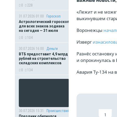
Важные новости,
0
228
«Лежит и не може
31.07.2026 01:00
Гороскоп
выкинувшем стари
Астрологический гороскоп
для всех знаков зодиака
Воронежцы
начал
на сегодня — 31 июля
0
104
Изверг
изнасилова
30.07.2026 16:00
Деньги
Разнёс остановку 
ВТБ предоставит 4,9 млрд
рублей на строительство
и опрокинулась в
складских комплексов
0
134
Авария Ту-134 на 
30.07.2026 15:31
Происшествия
1
Праздник обернулся