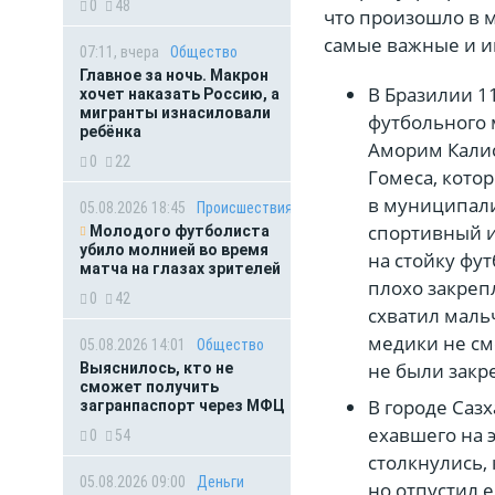
0
48
что произошло в м
самые важные и и
07:11, вчера
Общество
Главное за ночь. Макрон
В Бразилии 1
хочет наказать Россию, а
мигранты изнасиловали
футбольного 
ребёнка
Аморим Калис
0
22
Гомеса, кото
в муниципали
05.08.2026 18:45
Происшествия
спортивный и
Молодого футболиста
убило молнией во время
на стойку фут
матча на глазах зрителей
плохо закреп
0
42
схватил маль
медики не см
05.08.2026 14:01
Общество
не были зак
Выяснилось, кто не
сможет получить
В городе Саз
загранпаспорт через МФЦ
ехавшего на 
0
54
столкнулись, 
05.08.2026 09:00
Деньги
но отпустил е