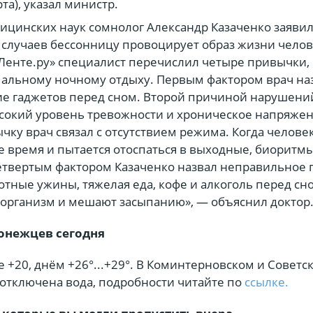
та), указал министр.
ицинских наук сомнолог Александр Казаченко заявил,
случаев бессонницу провоцирует образ жизни челов
Ленте.ру» специалист перечислил четыре привычки,
альному ночному отдыху. Первым фактором врач на
е гаджетов перед сном. Второй причиной нарушени
сокий уровень тревожности и хроническое напряжен
чку врач связал с отсутствием режима. Когда челове
ое время и пытается отоспаться в выходные, биоритм
етвертым фактором Казаченко назвал неправильное 
отные ужины, тяжелая еда, кофе и алкоголь перед сн
организм и мешают засыпанию», — объяснил доктор
онежцев сегодня
 +20, днём +26°...+29°. В Коминтерновском и Советс
 отключена вода, подробности читайте по
ссылке.