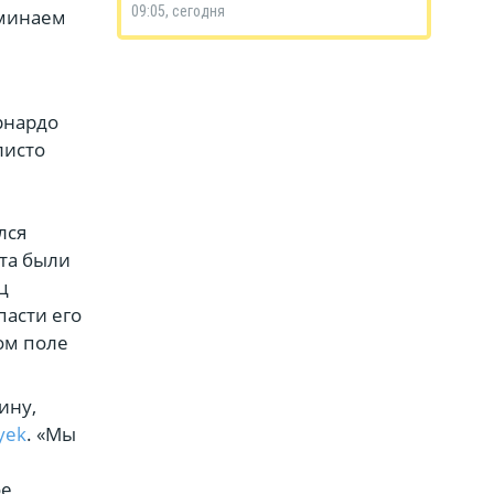
09:05, сегодня
оминаем
рнардо
листо
лся
ота были
ц
пасти его
ом поле
ину,
yek
. «Мы
ое