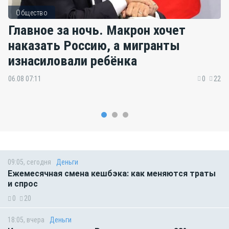
Общество
Главное за ночь. Макрон хочет
наказать Россию, а мигранты
изнасиловали ребёнка
06.08 07:11
0
22
09:05, сегодня
Деньги
Ежемесячная смена кешбэка: как меняются траты
и спрос
0
20
18:05, вчера
Деньги