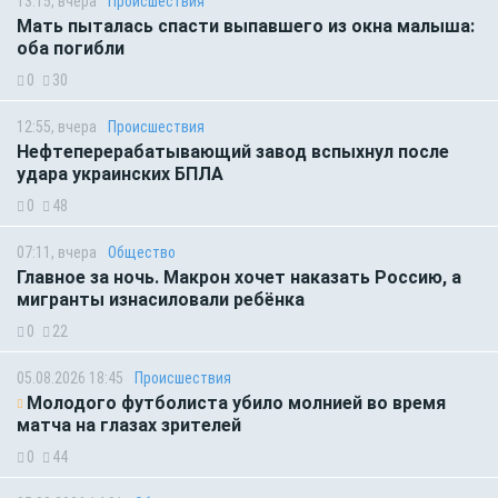
13:15, вчера
Происшествия
Мать пыталась спасти выпавшего из окна малыша:
оба погибли
0
30
12:55, вчера
Происшествия
Нефтеперерабатывающий завод вспыхнул после
удара украинских БПЛА
0
48
07:11, вчера
Общество
Главное за ночь. Макрон хочет наказать Россию, а
мигранты изнасиловали ребёнка
0
22
05.08.2026 18:45
Происшествия
Молодого футболиста убило молнией во время
матча на глазах зрителей
0
44