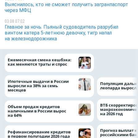
Выяснилось, кто не сможет получить загранпаспорт
через МФЦ
03.08 07:02
Главное за ночь. Пьяный судоводитель разрубил
винтом катера 5-летнюю девочку, тигр напал
на железнодорожника
ВТБ предоставит 
Ежемесячная смена кешбэка:
рублей на строит
как меняются траты и спрос
складских компл
Ипотечные выдачи в России
Популяция дальн
выросли на 38% за семь
леопарда выросла
месяцев
ВТБ скорректиро
Объем продаж кредитов
макроэкономичес
наличными в России вырос
на 2026 год
на 64%
Прогноз выплат 
Рефинансирование кредитов
российскими ба
в первом полугодии 2026 года