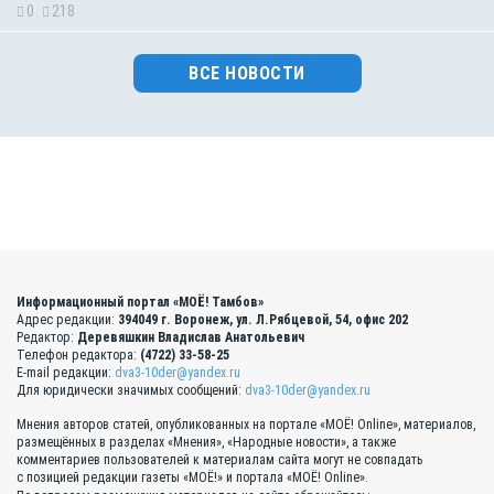
0
218
ВСЕ НОВОСТИ
Информационный портал «МОЁ! Тамбов»
Адрес редакции:
394049 г. Воронеж, ул. Л.Рябцевой, 54, офис 202
Редактор:
Деревяшкин Владислав Анатольевич
Телефон редактора:
(4722) 33-58-25
E-mail редакции:
dva3-10der@yandex.ru
Для юридически значимых сообщений:
dva3-10der@yandex.ru
Мнения авторов статей, опубликованных на портале «МОЁ! Online», материалов,
размещённых в разделах «Мнения», «Народные новости», а также
комментариев пользователей к материалам сайта могут не совпадать
с позицией редакции газеты «МОЁ!» и портала «МОЁ! Online».