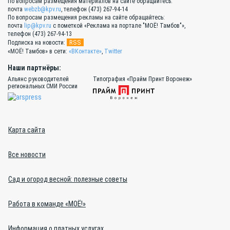
По вопросам размещения материалов на сайте обращайтесь:
почта
webzb@kpv.ru
, телефон (473) 267-94-14
По вопросам размещения рекламы на сайте обращайтесь:
почта
lip@kpv.ru
с пометкой «Реклама на портале "МОЁ! Тамбов"»,
телефон (473) 267-94-13
RSS
Подписка на новости:
«МОЁ! Тамбов» в сети:
«ВКонтакте»
,
Twitter
Наши партнёры:
Альянс руководителей
Типография «Прайм Принт Воронеж»
региональных СМИ России
Карта сайта
Все новости
Сад и огород весной: полезные советы
Работа в команде «МОЁ!»
Информация о платных услугах