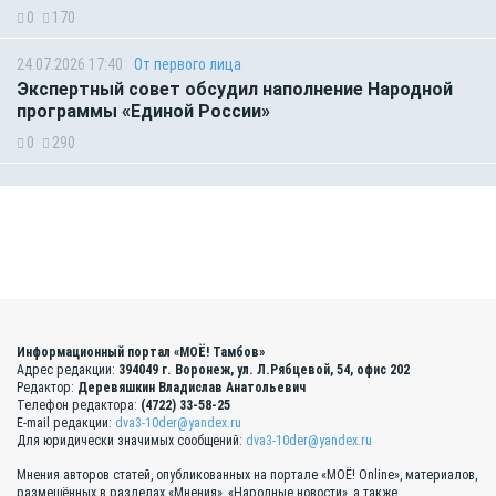
0
170
24.07.2026 17:40
От первого лица
Экспертный совет обсудил наполнение Народной
программы «Единой России»
0
290
Информационный портал «МОЁ! Тамбов»
Адрес редакции:
394049 г. Воронеж, ул. Л.Рябцевой, 54, офис 202
Редактор:
Деревяшкин Владислав Анатольевич
Телефон редактора:
(4722) 33-58-25
E-mail редакции:
dva3-10der@yandex.ru
Для юридически значимых сообщений:
dva3-10der@yandex.ru
Мнения авторов статей, опубликованных на портале «МОЁ! Online», материалов,
размещённых в разделах «Мнения», «Народные новости», а также