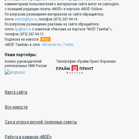
комментариев пользователей к материалам сайта могут не совпадать
с позицией редакции газеты «МОЁ!» и портала «МОЁ! Online».
По вопросам размещения материалов на сайте обращайтесь:
почта
webzb@kpv.ru
, телефон (473) 267-94-14
По вопросам размещения рекламы на сайте обращайтесь:
почта
lip@kpv.ru
с пометкой «Реклама на портале "МОЁ! Тамбов"»,
телефон (473) 267-94-13
RSS
Подписка на новости:
«МОЁ! Тамбов» в сети:
«ВКонтакте»
,
Twitter
Наши партнёры:
Альянс руководителей
Типография «Прайм Принт Воронеж»
региональных СМИ России
Карта сайта
Все новости
Сад и огород весной: полезные советы
Работа в команде «МОЁ!»