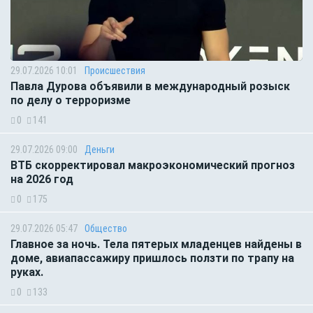
29.07.2026 10:01
Происшествия
Павла Дурова объявили в международный розыск
по делу о терроризме
0
141
29.07.2026 09:00
Деньги
ВТБ скорректировал макроэкономический прогноз
на 2026 год
0
175
29.07.2026 05:47
Общество
Главное за ночь. Тела пятерых младенцев найдены в
доме, авиапассажиру пришлось ползти по трапу на
руках.
0
133