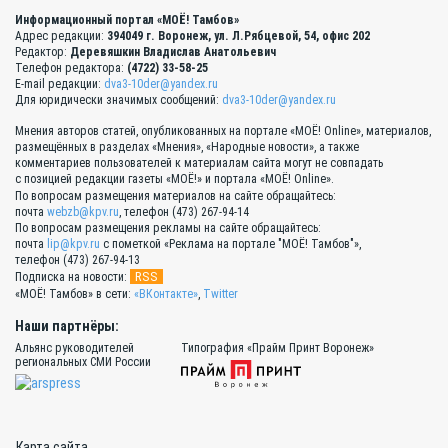
Информационный портал «МОЁ! Тамбов»
Адрес редакции:
394049 г. Воронеж, ул. Л.Рябцевой, 54, офис 202
Редактор:
Деревяшкин Владислав Анатольевич
Телефон редактора:
(4722) 33-58-25
E-mail редакции:
dva3-10der@yandex.ru
Для юридически значимых сообщений:
dva3-10der@yandex.ru
Мнения авторов статей, опубликованных на портале «МОЁ! Online», материалов,
размещённых в разделах «Мнения», «Народные новости», а также
комментариев пользователей к материалам сайта могут не совпадать
с позицией редакции газеты «МОЁ!» и портала «МОЁ! Online».
По вопросам размещения материалов на сайте обращайтесь:
почта
webzb@kpv.ru
, телефон (473) 267-94-14
По вопросам размещения рекламы на сайте обращайтесь:
почта
lip@kpv.ru
с пометкой «Реклама на портале "МОЁ! Тамбов"»,
телефон (473) 267-94-13
RSS
Подписка на новости:
«МОЁ! Тамбов» в сети:
«ВКонтакте»
,
Twitter
Наши партнёры:
Альянс руководителей
Типография «Прайм Принт Воронеж»
региональных СМИ России
Карта сайта