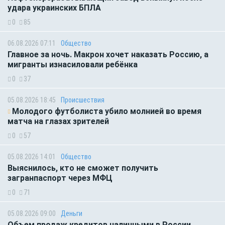
удара украинских БПЛА
0
85
06.08.2026 07:11
Общество
Главное за ночь. Макрон хочет наказать Россию, а
мигранты изнасиловали ребёнка
0
37
05.08.2026 18:45
Происшествия
Молодого футболиста убило молнией во время
матча на глазах зрителей
0
57
05.08.2026 14:01
Общество
Выяснилось, кто не сможет получить
загранпаспорт через МФЦ
0
71
05.08.2026 09:00
Деньги
Объем продаж кредитов наличными в России