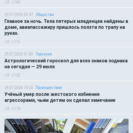
0
160
29.07.2026 05:47
Общество
Главное за ночь. Тела пятерых младенцев найдены в
доме, авиапассажиру пришлось ползти по трапу на
руках.
0
116
29.07.2026 01:00
Гороскоп
Астрологический гороскоп для всех знаков зодиака
на сегодня — 29 июля
0
132
28.07.2026 18:50
Происшествия
Учёный умер после жестокого избиения
агрессорами, чьим детям он сделал замечание
0
174