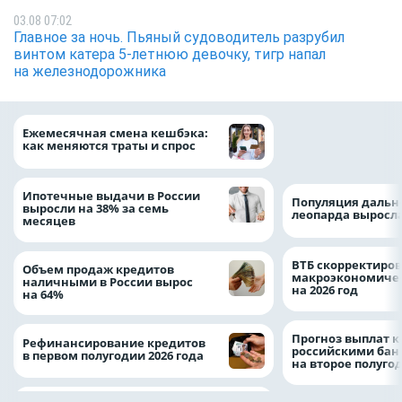
03.08 07:02
Главное за ночь. Пьяный судоводитель разрубил
винтом катера 5-летнюю девочку, тигр напал
на железнодорожника
ВТБ предоставит 
Ежемесячная смена кешбэка:
рублей на строит
как меняются траты и спрос
складских компл
Ипотечные выдачи в России
Популяция дальн
выросли на 38% за семь
леопарда выросла
месяцев
ВТБ скорректиро
Объем продаж кредитов
макроэкономичес
наличными в России вырос
на 2026 год
на 64%
Прогноз выплат 
Рефинансирование кредитов
российскими ба
в первом полугодии 2026 года
на второе полуго