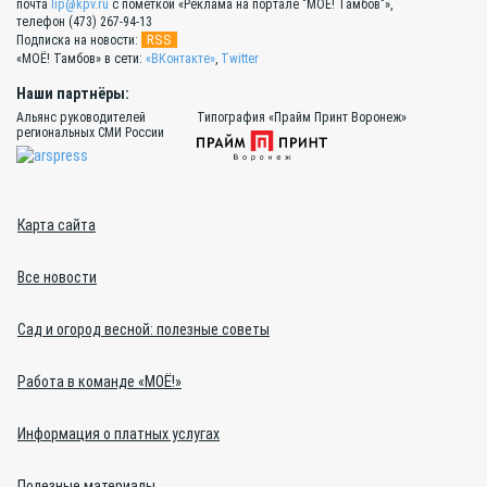
почта
lip@kpv.ru
с пометкой «Реклама на портале "МОЁ! Тамбов"»,
телефон (473) 267-94-13
RSS
Подписка на новости:
«МОЁ! Тамбов» в сети:
«ВКонтакте»
,
Twitter
Наши партнёры:
Альянс руководителей
Типография «Прайм Принт Воронеж»
региональных СМИ России
Карта сайта
Все новости
Сад и огород весной: полезные советы
Работа в команде «МОЁ!»
Информация о платных услугах
Полезные материалы