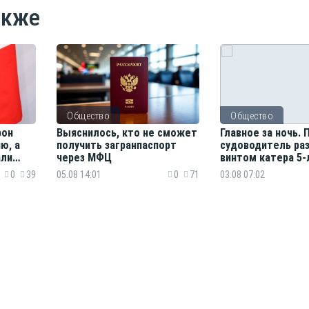
акже
Общество
Общество
рон
Выяснилось, кто не сможет
Главное за ночь.
ю, а
получить загранпаспорт
судоводитель ра
али
через МФЦ
винтом катера 5
девочку, тигр нап
0
39
05.08 14:01
0
71
03.08 07:02
на железнодорож