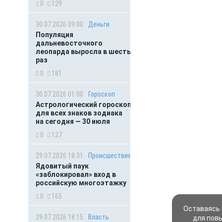
0
129
30.07.2026 09:00
Деньги
Популяция
дальневосточного
леопарда выросла в шесть
раз
0
181
30.07.2026 01:00
Гороскоп
Астрологический гороскоп
для всех знаков зодиака
на сегодня — 30 июля
0
127
29.07.2026 18:31
Происшествия
Ядовитый паук
«заблокировал» вход в
российскую многоэтажку
0
165
Оставаясь 
29.07.2026 18:15
Власть
для пов