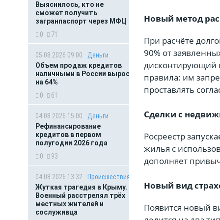
Выяснилось, кто не
сможет получить
Новый метод рас
загранпаспорт через МФЦ
0
71
При расчёте долго
90% от заявленны
05.08.2026 09:00
Деньги
дисконтирующий к
Объем продаж кредитов
наличными в России вырос
правила: им запр
на 64%
проставлять согла
0
61
Сделки с недви
04.08.2026 15:00
Деньги
Рефинансирование
кредитов в первом
Росреестр запуск
полугодии 2026 года
жилья с использо
0
93
дополняет привыч
04.08.2026 13:32
Происшествия
Новый вид страх
Жуткая трагедия в Крыму.
Военный расстрелял трёх
местных жителей и
Появится новый в
сослуживца
делится на два ти