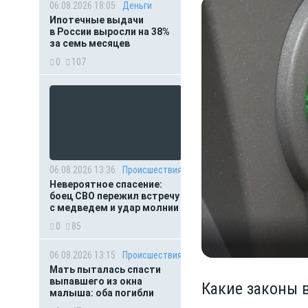
06.08.2026 18:05
Деньги
Ипотечные выдачи
в России выросли на 38%
за семь месяцев
0
107
06.08.2026 13:36
Происшествия
Невероятное спасение:
боец СВО пережил встречу
с медведем и удар молнии
0
85
06.08.2026 13:15
Происшествия
Мать пыталась спасти
выпавшего из окна
Какие законы в
малыша: оба погибли