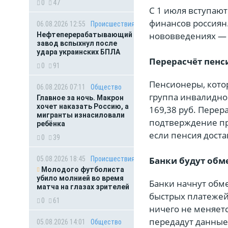
0
47
С 1 июля вступают
финансов россиян.
06.08.2026 12:55
Происшествия
нововведениях — 
Нефтеперерабатывающий
завод вспыхнул после
удара украинских БПЛА
Перерасчёт пенс
0
91
Пенсионеры, кото
06.08.2026 07:11
Общество
группа инвалидно
Главное за ночь. Макрон
хочет наказать Россию, а
169,38 руб. Перер
мигранты изнасиловали
подтверждение пр
ребёнка
если пенсия доста
0
39
05.08.2026 18:45
Происшествия
Банки будут обм
Молодого футболиста
убило молнией во время
Банки начнут обм
матча на глазах зрителей
быстрых платежей
0
61
ничего не меняет
передадут данные
05.08.2026 14:01
Общество