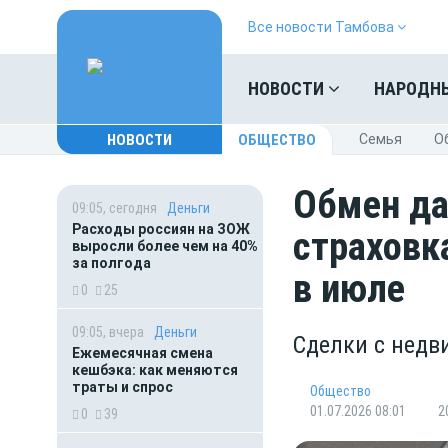
Все новости Тамбова
НОВОСТИ
НАРОДН
НОВОСТИ
ОБЩЕСТВО
Cемья
O
Обмен да
09:05, сегодня
Деньги
Расходы россиян на ЗОЖ
страховк
выросли более чем на 40%
за полгода
в июле
0
25
09:05, вчера
Деньги
Сделки с нед
Ежемесячная смена
кешбэка: как меняются
траты и спрос
Общество
01.07.2026 08:01
2
0
39