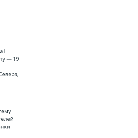
 I
ту — 19
Севера,
тему
телей
анки