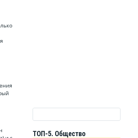
олько
я
рения
орый
н
ТОП-5. Общество
) и с