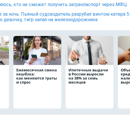
лось, кто не сможет получить загранпаспорт через МФЦ
е за ночь. Пьяный судоводитель разрубил винтом катера 5
 девочку, тигр напал на железнодорожника
Ежемесячная смена
Ипотечные выдачи
Объ
кешбэка:
в России выросли
кре
как меняются траты
на 38% за семь
нал
и спрос
месяцев
выро