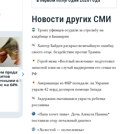
в первом полугодии 2026 года
-
Новости других СМИ
Троих уфимцев осудили за стрельбу на
кладбище в Башкирии
Хантер Байден раскрыл величайшую ошибку
своего отца: бездействие против Трампа
Герой мема «Весёлый молочник» подготовил
запасной план на случай выдворения его семьи из
ем продаж
Рефинансирование
ВТБ предоставит 
РФ
дитов
кредитов в первом
млрд рублей
ичными в России
полугодии 2026 года
на строительство
Американцы из ФБР попадали: на Украине
с на 64%
складских
комплексов
украли 42 млрд долларов помощи Запада
Задержана пытавшаяся украсть ребенка
россиянка
«Папа хочет пива». Дочь Алексея Панина*
поставила отцу печальный диагноз
«Холостой — полчеловека»