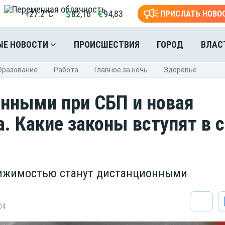
+27.2°C
82,16
94,83
ПРИСЛАТЬ НОВО
ЫЕ НОВОСТИ
ПРОИСШЕСТВИЯ
ГОРОД
ВЛАС
бразование
Pабота
Главное за ночь
Здоровье
нными при СБП и новая
а. Какие законы вступят в 
вижимостью станут дистанционными
04