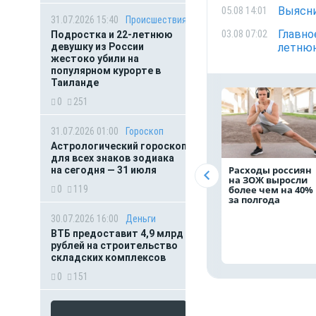
Выясни
05.08 14:01
31.07.2026 15:40
Происшествия
Главно
03.08 07:02
Подростка и 22-летнюю
девушку из России
летнюю
жестоко убили на
популярном курорте в
Таиланде
0
251
31.07.2026 01:00
Гороскоп
Астрологический гороскоп
для всех знаков зодиака
Расходы россиян
на сегодня — 31 июля
на ЗОЖ выросли
0
119
более чем на 40%
за полгода
30.07.2026 16:00
Деньги
ВТБ предоставит 4,9 млрд
рублей на строительство
складских комплексов
0
151