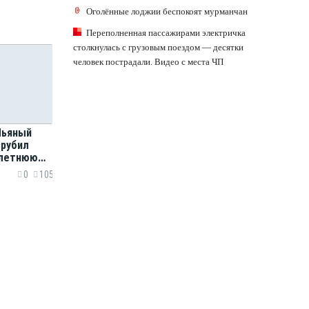
Оголённые лоджии беспокоят мурманчан
Переполненная пассажирами электричка
столкнулась с грузовым поездом — десятки
человек пострадали. Видео с места ЧП
 Пьяный
зрубил
-летнюю
ал
0
105
ника