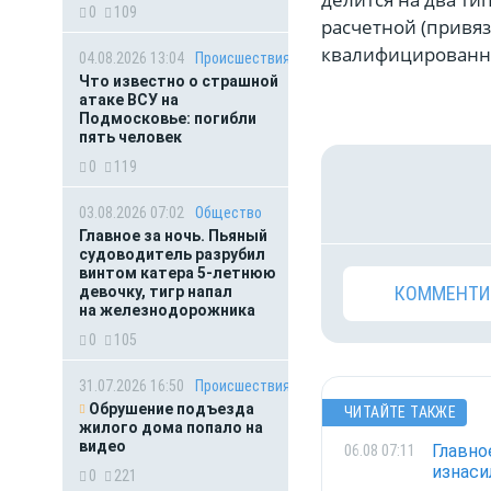
0
109
расчетной (привяз
квалифицированны
04.08.2026 13:04
Происшествия
Что известно о страшной
атаке ВСУ на
Подмосковье: погибли
пять человек
0
119
03.08.2026 07:02
Общество
Главное за ночь. Пьяный
судоводитель разрубил
винтом катера 5-летнюю
КОММЕНТИ
девочку, тигр напал
на железнодорожника
0
105
31.07.2026 16:50
Происшествия
Обрушение подъезда
ЧИТАЙТЕ ТАКЖЕ
жилого дома попало на
видео
Главно
06.08 07:11
изнаси
0
221