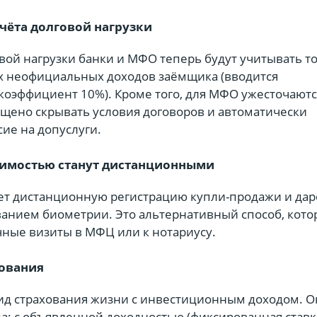
чёта долговой нагрузки
вой нагрузки банки и МФО теперь будут учитывать т
х неофициальных доходов заёмщика (вводится
оэффициент 10%). Кроме того, для МФО ужесточаютс
ещено скрывать условия договоров и автоматически
сие на допуслуги.
жимостью станут дистанционными
ает дистанционную регистрацию купли-продажи и да
ванием биометрии. Это альтернативный способ, кот
ные визиты в МФЦ или к нотариусу.
ования
ид страхования жизни с инвестиционным доходом. О
па: с объявленной доходностью (фиксированная ставка