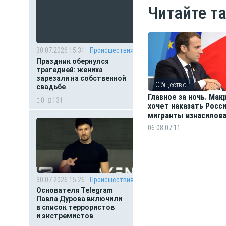
Читайте т
30.07.2026 15:31
Происшествия
Праздник обернулся
трагедией: жениха
зарезали на собственной
Общество
свадьбе
Главное за ночь. Мак
0
131
хочет наказать Росси
мигранты изнасилов
ребёнка
06.08 07:11
30.07.2026 15:26
Происшествия
Основателя Telegram
Павла Дурова включили
в список террористов
и экстремистов