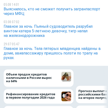
05.08 14:01
Выяснилось, кто не сможет получить загранпаспорт
через МФЦ
03.08 07:02
Главное за ночь. Пьяный судоводитель разрубил
винтом катера 5-летнюю девочку, тигр напал
на железнодорожника
29.07 05:47
Главное за ночь. Тела пятерых младенцев найдены в
доме, авиапассажиру пришлось ползти по трапу на
руках.
ВТБ скорректиро
Объем продаж кредитов
макроэкономичес
наличными в России вырос
на 2026 год
на 64%
Прогноз выплат 
Рефинансирование кредитов
российскими ба
в первом полугодии 2026 года
на второе полуго