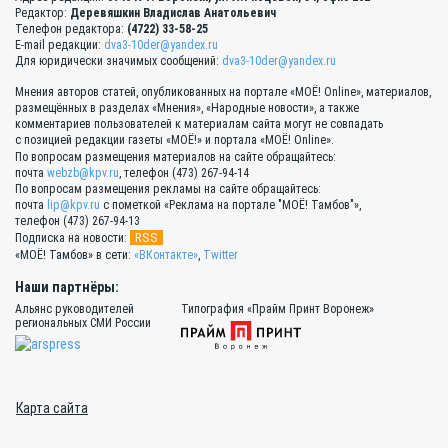
Редактор:
Деревяшкин Владислав Анатольевич
Телефон редактора:
(4722) 33-58-25
E-mail редакции:
dva3-10der@yandex.ru
Для юридически значимых сообщений:
dva3-10der@yandex.ru
Мнения авторов статей, опубликованных на портале «МОЁ! Online», материалов,
размещённых в разделах «Мнения», «Народные новости», а также
комментариев пользователей к материалам сайта могут не совпадать
с позицией редакции газеты «МОЁ!» и портала «МОЁ! Online».
По вопросам размещения материалов на сайте обращайтесь:
почта
webzb@kpv.ru
, телефон (473) 267-94-14
По вопросам размещения рекламы на сайте обращайтесь:
почта
lip@kpv.ru
с пометкой «Реклама на портале "МОЁ! Тамбов"»,
телефон (473) 267-94-13
RSS
Подписка на новости:
«МОЁ! Тамбов» в сети:
«ВКонтакте»
,
Twitter
Наши партнёры:
Альянс руководителей
Типография «Прайм Принт Воронеж»
региональных СМИ России
Карта сайта