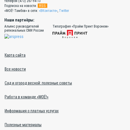
телефон (473) 267-94-13
RSS
Подписка на новости:
«МОЁ! Тамбов» в сети:
«ВКонтакте»
,
Twitter
Наши партнёры:
Альянс руководителей
Типография «Прайм Принт Воронеж»
региональных СМИ России
Карта сайта
Все новости
Сад и огород весной: полезные советы
Работа в команде «МОЁ!»
Информация о платных услугах
Полезные материалы