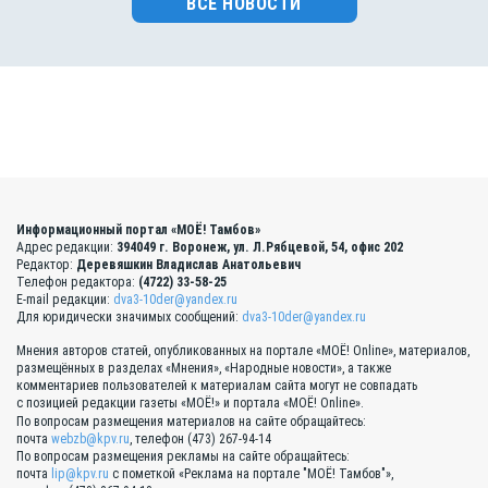
ВСЕ НОВОСТИ
Информационный портал «МОЁ! Тамбов»
Адрес редакции:
394049 г. Воронеж, ул. Л.Рябцевой, 54, офис 202
Редактор:
Деревяшкин Владислав Анатольевич
Телефон редактора:
(4722) 33-58-25
E-mail редакции:
dva3-10der@yandex.ru
Для юридически значимых сообщений:
dva3-10der@yandex.ru
Мнения авторов статей, опубликованных на портале «МОЁ! Online», материалов,
размещённых в разделах «Мнения», «Народные новости», а также
комментариев пользователей к материалам сайта могут не совпадать
с позицией редакции газеты «МОЁ!» и портала «МОЁ! Online».
По вопросам размещения материалов на сайте обращайтесь:
почта
webzb@kpv.ru
, телефон (473) 267-94-14
По вопросам размещения рекламы на сайте обращайтесь:
почта
lip@kpv.ru
с пометкой «Реклама на портале "МОЁ! Тамбов"»,