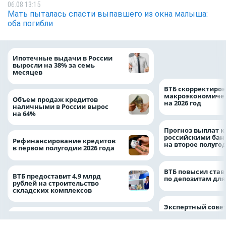
06.08 13:15
Мать пыталась спасти выпавшего из окна малыша:
оба погибли
Популяция дальн
Ипотечные выдачи в России
леопарда выросла
выросли на 38% за семь
месяцев
ВТБ скорректиро
макроэкономичес
Объем продаж кредитов
на 2026 год
наличными в России вырос
на 64%
Прогноз выплат 
российскими ба
Рефинансирование кредитов
на второе полуго
в первом полугодии 2026 года
ВТБ повысил став
ВТБ предоставит 4,9 млрд
по депозитам для
рублей на строительство
складских комплексов
Экспертный совет