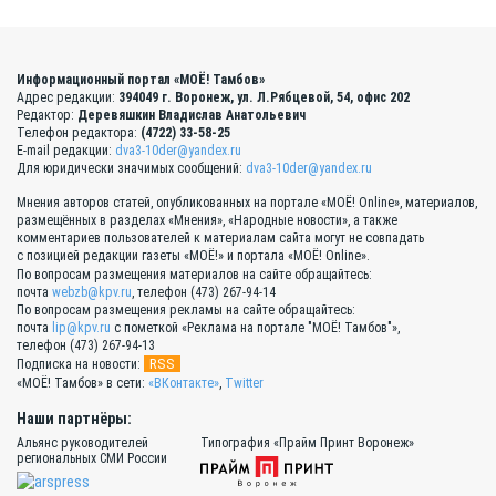
Информационный портал «МОЁ! Тамбов»
Адрес редакции:
394049 г. Воронеж, ул. Л.Рябцевой, 54, офис 202
Редактор:
Деревяшкин Владислав Анатольевич
Телефон редактора:
(4722) 33-58-25
E-mail редакции:
dva3-10der@yandex.ru
Для юридически значимых сообщений:
dva3-10der@yandex.ru
Мнения авторов статей, опубликованных на портале «МОЁ! Online», материалов,
размещённых в разделах «Мнения», «Народные новости», а также
комментариев пользователей к материалам сайта могут не совпадать
с позицией редакции газеты «МОЁ!» и портала «МОЁ! Online».
По вопросам размещения материалов на сайте обращайтесь:
почта
webzb@kpv.ru
, телефон (473) 267-94-14
По вопросам размещения рекламы на сайте обращайтесь:
почта
lip@kpv.ru
с пометкой «Реклама на портале "МОЁ! Тамбов"»,
телефон (473) 267-94-13
RSS
Подписка на новости:
«МОЁ! Тамбов» в сети:
«ВКонтакте»
,
Twitter
Наши партнёры:
Альянс руководителей
Типография «Прайм Принт Воронеж»
региональных СМИ России