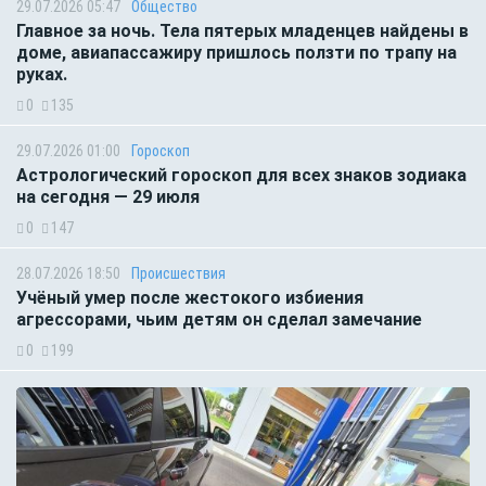
29.07.2026 05:47
Общество
Главное за ночь. Тела пятерых младенцев найдены в
доме, авиапассажиру пришлось ползти по трапу на
руках.
0
135
29.07.2026 01:00
Гороскоп
Астрологический гороскоп для всех знаков зодиака
на сегодня — 29 июля
0
147
28.07.2026 18:50
Происшествия
Учёный умер после жестокого избиения
агрессорами, чьим детям он сделал замечание
0
199