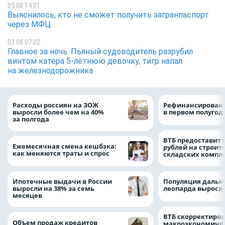
05.08 14:01
Выяснилось, кто не сможет получить загранпаспорт
через МФЦ
03.08 07:02
Главное за ночь. Пьяный судоводитель разрубил
винтом катера 5-летнюю девочку, тигр напал
на железнодорожника
Расходы россиян на ЗОЖ
Рефинансировани
выросли более чем на 40%
в первом полугоди
за полгода
ВТБ предоставит 
Ежемесячная смена кешбэка:
рублей на строит
как меняются траты и спрос
складских компл
Ипотечные выдачи в России
Популяция дальн
выросли на 38% за семь
леопарда выросла
месяцев
ВТБ скорректиро
Объем продаж кредитов
макроэкономичес