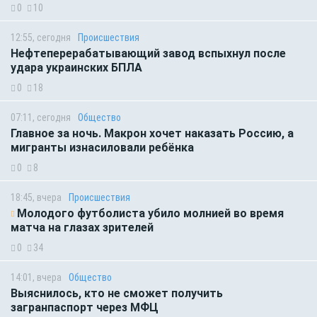
0
10
12:55, сегодня
Происшествия
Нефтеперерабатывающий завод вспыхнул после
удара украинских БПЛА
0
18
07:11, сегодня
Общество
Главное за ночь. Макрон хочет наказать Россию, а
мигранты изнасиловали ребёнка
0
8
18:45, вчера
Происшествия
Молодого футболиста убило молнией во время
матча на глазах зрителей
0
34
14:01, вчера
Общество
Выяснилось, кто не сможет получить
загранпаспорт через МФЦ