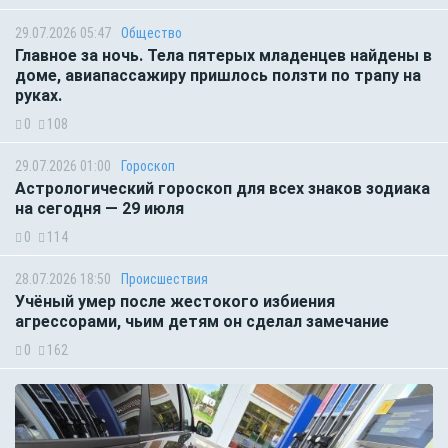
29.07.2026 05:47
Общество
Главное за ночь. Тела пятерых младенцев найдены в
доме, авиапассажиру пришлось ползти по трапу на
руках.
0
108
29.07.2026 01:00
Гороскоп
Астрологический гороскоп для всех знаков зодиака
на сегодня — 29 июля
0
114
28.07.2026 18:50
Происшествия
Учёный умер после жестокого избиения
агрессорами, чьим детям он сделал замечание
0
162