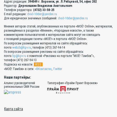
Адрес редакции:
394049 г. Воронеж, ул. Л.Рябцевой, 54, офис 202
Редактор:
Деревяшкин Владислав Анатольевич
Телефон редактора:
(4722) 33-58-25
E-mail редакции:
dva3-10der@yandex.ru
Для юридически значимых сообщений:
dva3-10der@yandex.ru
Мнения авторов статей, опубликованных на портале «МОЁ! Online», материалов,
размещённых в разделах «Мнения», «Народные новости», а также
комментариев пользователей к материалам сайта могут не совпадать
с позицией редакции газеты «МОЁ!» и портала «МОЁ! Online».
По вопросам размещения материалов на сайте обращайтесь:
почта
webzb@kpv.ru
, телефон (473) 267-94-14
По вопросам размещения рекламы на сайте обращайтесь:
почта
lip@kpv.ru
с пометкой «Реклама на портале "МОЁ! Тамбов"»,
телефон (473) 267-94-13
RSS
Подписка на новости:
«МОЁ! Тамбов» в сети:
«ВКонтакте»
,
Twitter
Наши партнёры:
Альянс руководителей
Типография «Прайм Принт Воронеж»
региональных СМИ России
Карта сайта