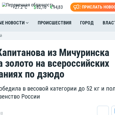
+27.2°C
82,16
94,83
ПРИСЛАТЬ НОВО
ЫЕ НОВОСТИ
ПРОИСШЕСТВИЯ
ГОРОД
ВЛАС
ей
Капитанова из Мичуринска
а золото на всероссийских
аниях по дзюдо
обедила в весовой категории до 52 кг и по
рвенство России
10