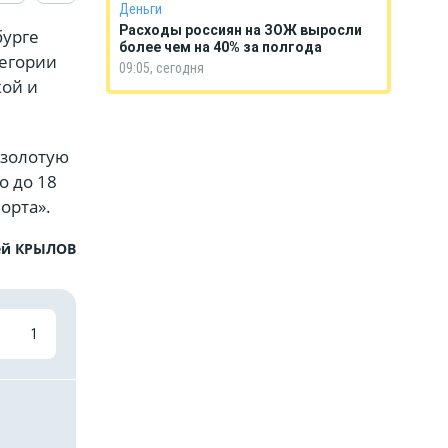
Деньги
Расходы россиян на ЗОЖ выросли
бурге
более чем на 40% за полгода
тегории
09:05, сегодня
кой и
 золотую
о до 18
орта».
ей КРЫЛОВ
1