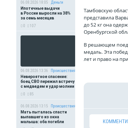
06.08.2026 18:05
Деньги
Ипотечные выдачи
Тамбовскую облас
в России выросли на 38%
представила Варв
за семь месяцев
до 52 кг она одер
0
107
Оренбургской обл
В решающем поеди
медаль. Эта побед
лет и право на пр
06.08.2026 13:36
Происшествия
Невероятное спасение:
боец СВО пережил встречу
с медведем и удар молнии
0
85
06.08.2026 13:15
Происшествия
Мать пыталась спасти
выпавшего из окна
КОММЕНТИ
малыша: оба погибли