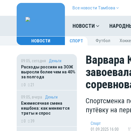
Все новости Тамбова
НОВОСТИ
НАРОДН
НОВОСТИ
СПОРТ
Футбол
Хокк
Варвара 
09:05, сегодня
Деньги
Расходы россиян на ЗОЖ
завоевал
выросли более чем на 40%
за полгода
соревнов
0
21
09:05, вчера
Деньги
Спортсменка п
Ежемесячная смена
кешбэка: как меняются
путёвку на пе
траты и спрос
0
39
Спорт
01.09.2025 16:00
1