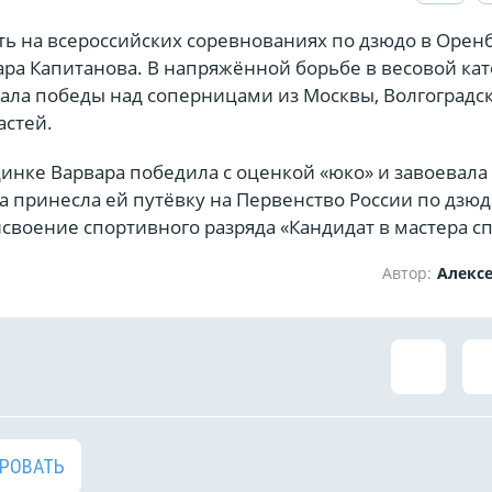
ть на всероссийских соревнованиях по дзюдо в Орен
ара Капитанова. В напряжённой борьбе в весовой ка
жала победы над соперницами из Москвы, Волгоградс
астей.
нке Варвара победила с оценкой «юко» и завоевала
а принесла ей путёвку на Первенство России по дзюд
исвоение спортивного разряда «Кандидат в мастера сп
Автор:
Алекс
РОВАТЬ