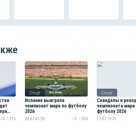
акже
Спорт
Спорт
стка
Испания выиграла
Скандалы и реко
одит
чемпионат мира по футболу
чемпионата мира
ера
2026
футболу 2026
0
216
20.07 01:20
0
204
17.07 19:31