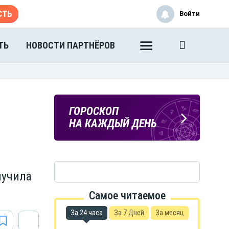
СТЬ
Войти
ТЬ
НОВОСТИ ПАРТНЁРОВ
ПОГОДА
ГОРОСКОП
В ТАМБОВЕ
НА КАЖДЫЙ ДЕНЬ
лучила
Самое читаемое
За 24 часа
За 7 Дней
За месяц