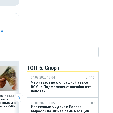
го
ТОП-5. Спорт
04.08.2026 13:04
0
115
Что известно о страшной атаке
ВСУ на Подмосковье: погибли пять
человек
ем продаж
Рефинансирование
ВТБ предоставит 
дитов
кредитов в первом
млрд рублей
ичными в России
полугодии 2026 года
на строительство
06.08.2026 18:05
0
107
с на 64%
складских
Ипотечные выдачи в России
комплексов
выросли на 38% за семь месяцев