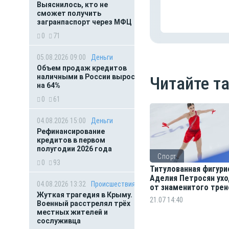
Выяснилось, кто не
сможет получить
загранпаспорт через МФЦ
0
71
05.08.2026 09:00
Деньги
Объем продаж кредитов
наличными в России вырос
Читайте т
на 64%
0
61
04.08.2026 15:00
Деньги
Рефинансирование
кредитов в первом
полугодии 2026 года
Спорт
0
93
Титулованная фигури
Аделия Петросян ух
04.08.2026 13:32
Происшествия
от знаменитого трен
Жуткая трагедия в Крыму.
Тутберидзе
21.07 14:40
Военный расстрелял трёх
местных жителей и
сослуживца