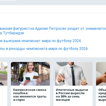
ванная фигуристка Аделия Петросян уходит от знаменито
а Тутберидзе
я выиграла чемпионат мира по футболу 2026
лы и рекорды чемпионата мира по футболу 2026
Ежемесячная смена
Ипотечные выдачи
Объ
кешбэка:
в России выросли
кре
как меняются траты
на 38% за семь
нал
и спрос
месяцев
выро