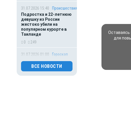
31.07.2026 15:40
Происшествия
Подростка и 22-летнюю
девушку из России
жестоко убили на
популярном курорте в
Оставаясь 
Таиланде
для пов
0
249
31.07.2026 01:00
Гороскоп
Астрологический гороскоп
для всех знаков зодиака
ВСЕ НОВОСТИ
на сегодня — 31 июля
0
119
30.07.2026 16:00
Деньги
ВТБ предоставит 4,9 млрд
рублей на строительство
складских комплексов
0
149