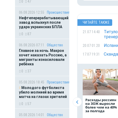
0
47
06.08.2026 12:55
Происшествия
Нефтеперерабатывающий
завод вспыхнул после
ЧИТАЙТЕ ТАКЖЕ
удара украинских БПЛА
Титуло
21.07 14:40
0
87
тренер
06.08.2026 07:11
Общество
Испани
20.07 01:20
Главное за ночь. Макрон
Сканда
17.07 19:31
хочет наказать Россию, а
мигранты изнасиловали
ребёнка
0
37
05.08.2026 18:45
Происшествия
Молодого футболиста
убило молнией во время
матча на глазах зрителей
Расходы россиян
на ЗОЖ выросли
0
57
более чем на 40%
за полгода
05.08.2026 14:01
Общество