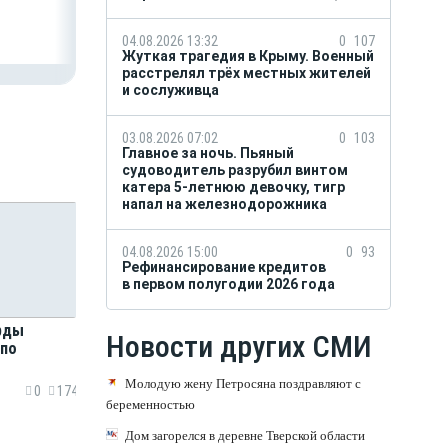
04.08.2026 13:32
0
107
Жуткая трагедия в Крыму. Военный
расстрелял трёх местных жителей
и сослуживца
03.08.2026 07:02
0
103
Главное за ночь. Пьяный
судоводитель разрубил винтом
катера 5-летнюю девочку, тигр
напал на железнодорожника
04.08.2026 15:00
0
93
Рефинансирование кредитов
в первом полугодии 2026 года
рды
Новости других СМИ
 по
Молодую жену Петросяна поздравляют с
0
174
беременностью
Дом загорелся в деревне Тверской области