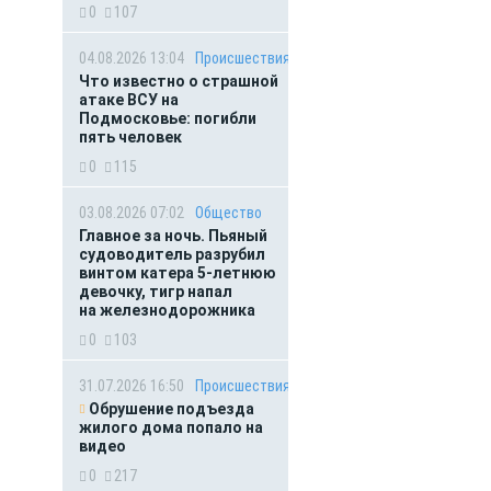
0
107
04.08.2026 13:04
Происшествия
Что известно о страшной
атаке ВСУ на
Подмосковье: погибли
пять человек
0
115
03.08.2026 07:02
Общество
Главное за ночь. Пьяный
судоводитель разрубил
винтом катера 5-летнюю
девочку, тигр напал
на железнодорожника
0
103
31.07.2026 16:50
Происшествия
Обрушение подъезда
жилого дома попало на
видео
0
217