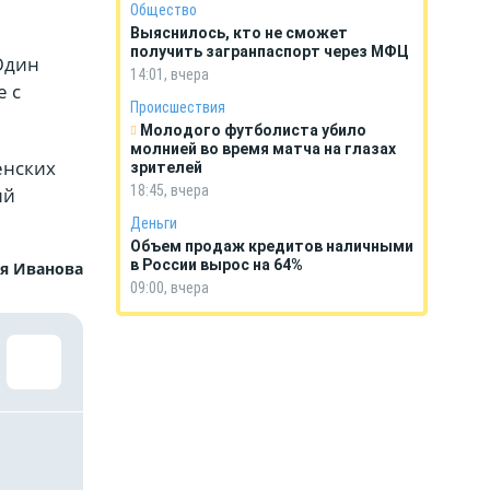
Общество
Выяснилось, кто не сможет
получить загранпаспорт через МФЦ
Юдин
14:01, вчера
е с
Происшествия
Молодого футболиста убило
молнией во время матча на глазах
енских
зрителей
18:45, вчера
ий
Деньги
Объем продаж кредитов наличными
в России вырос на 64%
я Иванова
09:00, вчера