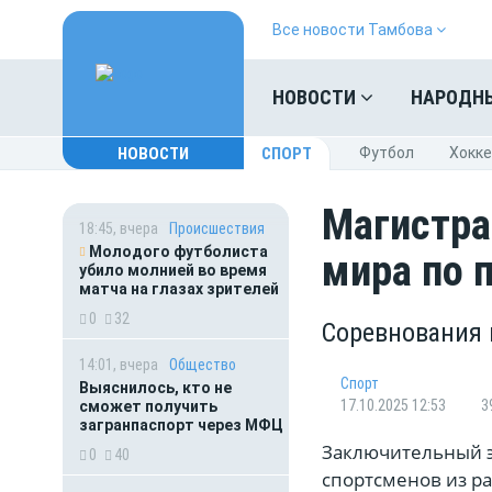
Все новости Тамбова
НОВОСТИ
НАРОДН
НОВОСТИ
СПОРТ
Футбол
Хокк
Магистра
18:45, вчера
Происшествия
Молодого футболиста
мира по 
убило молнией во время
матча на глазах зрителей
0
32
Соревнования 
14:01, вчера
Общество
Спорт
Выяснилось, кто не
17.10.2025 12:53
3
сможет получить
загранпаспорт через МФЦ
Заключительный э
0
40
спортсменов из ра