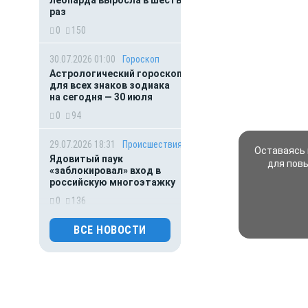
леопарда выросла в шесть
раз
0
150
30.07.2026 01:00
Гороскоп
Астрологический гороскоп
для всех знаков зодиака
на сегодня — 30 июля
0
94
29.07.2026 18:31
Происшествия
Оставаясь 
Ядовитый паук
для пов
«заблокировал» вход в
российскую многоэтажку
0
136
ВСЕ НОВОСТИ
29.07.2026 18:15
Власть
Медведев высказался
по поводу сообщений
о якобы грядущей
мобилизации
0
124