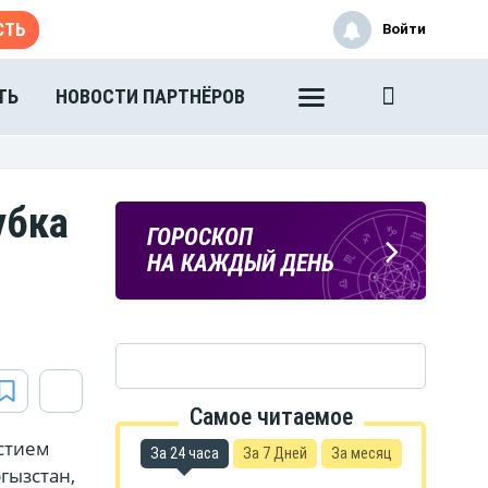
СТЬ
Войти
ТЬ
НОВОСТИ ПАРТНЁРОВ
убка
ПОГОДА
ГОРОСКОП
В ТАМБОВЕ
НА КАЖДЫЙ ДЕНЬ
Самое читаемое
астием
За 24 часа
За 7 Дней
За месяц
гызстан,