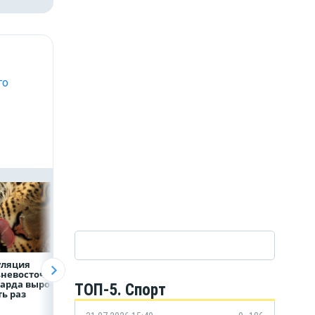
го
уляция
ВТБ скорректировал
Прогноз выплат
невосточного
макроэкономически
кешбэка
арда выросла в
й прогноз на 2026 год
российскими
ТОП-5. Спорт
ь раз
банками на втор
полугодие