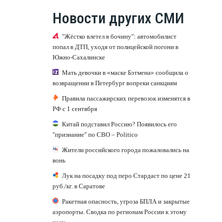
Новости других СМИ
"Жёстко влетел в бочину": автомобилист
попал в ДТП, уходя от полицейской погони в
Южно-Сахалинске
Мать девочки в «маске Бэтмена» сообщила о
возвращении в Петербург вопреки санкциям
Правила пассажирских перевозок изменятся в
РФ с 1 сентября
Китай подставил Россию? Появилось его
"признание" по СВО – Politico
Жители российского города пожаловались на
вонь
Лук на посадку под перо Стардаст по цене 21
руб./кг. в Саратове
Ракетная опасность, угроза БПЛА и закрытые
аэропорты. Сводка по регионам России к этому