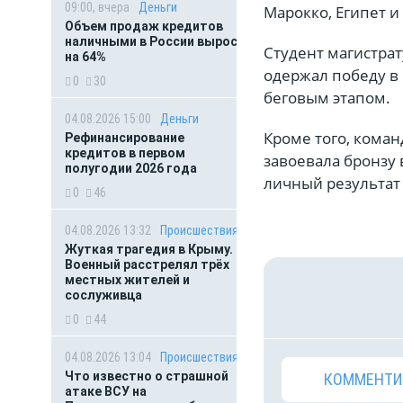
09:00, вчера
Деньги
Марокко, Египет и
Объем продаж кредитов
наличными в России вырос
Студент магистра
на 64%
одержал победу в
0
30
беговым этапом.
04.08.2026 15:00
Деньги
Кроме того, коман
Рефинансирование
кредитов в первом
завоевала бронзу
полугодии 2026 года
личный результа
0
46
04.08.2026 13:32
Происшествия
Жуткая трагедия в Крыму.
Военный расстрелял трёх
местных жителей и
сослуживца
0
44
04.08.2026 13:04
Происшествия
Что известно о страшной
КОММЕНТИ
атаке ВСУ на