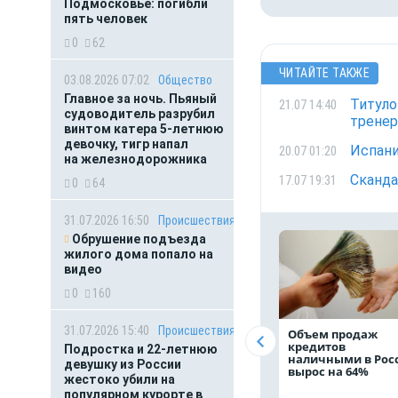
Подмосковье: погибли
пять человек
0
62
ЧИТАЙТЕ ТАКЖЕ
03.08.2026 07:02
Общество
Главное за ночь. Пьяный
Титуло
21.07 14:40
судоводитель разрубил
тренер
винтом катера 5-летнюю
девочку, тигр напал
Испани
20.07 01:20
на железнодорожника
Сканда
17.07 19:31
0
64
31.07.2026 16:50
Происшествия
Обрушение подъезда
жилого дома попало на
видео
0
160
31.07.2026 15:40
Происшествия
Объем продаж
кредитов
Подростка и 22-летнюю
наличными в Рос
девушку из России
вырос на 64%
жестоко убили на
популярном курорте в