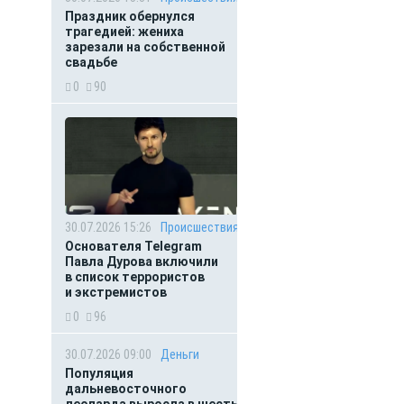
Праздник обернулся
трагедией: жениха
зарезали на собственной
свадьбе
0
90
30.07.2026 15:26
Происшествия
Основателя Telegram
Павла Дурова включили
в список террористов
и экстремистов
0
96
30.07.2026 09:00
Деньги
Популяция
дальневосточного