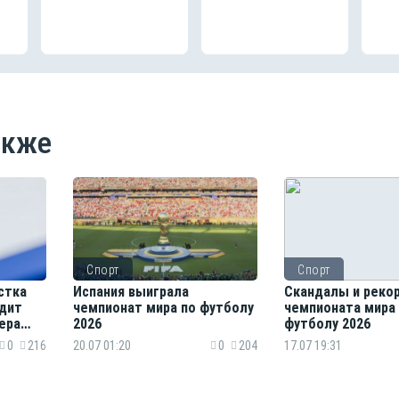
акже
Спорт
Спорт
стка
Испания выиграла
Скандалы и реко
одит
чемпионат мира по футболу
чемпионата мира
ера
2026
футболу 2026
0
216
20.07 01:20
0
204
17.07 19:31