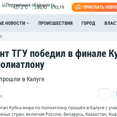
+27.2°C
80,92
93,19
ПРИСЛАТЬ НОВО
ЫЕ НОВОСТИ
ПРОИСШЕСТВИЯ
ГОРОД
ВЛАС
ей
нт ТГУ победил в финале К
полиатлону
прошли в Калуге
96
тап Кубка мира по полиатлону прошёл в Калуге с уч
зных стран, включая Россию, Беларусь, Казахстан, Кыр