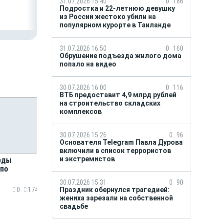
31.07.2026 15:40
0
186
Подростка и 22-летнюю девушку
из России жестоко убили на
популярном курорте в Таиланде
31.07.2026 16:50
0
160
Обрушение подъезда жилого дома
попало на видео
30.07.2026 16:00
0
116
ВТБ предоставит 4,9 млрд рублей
на строительство складских
комплексов
30.07.2026 15:26
0
96
Основателя Telegram Павла Дурова
включили в список террористов
и экстремистов
рды
 по
30.07.2026 15:31
0
90
Праздник обернулся трагедией:
0
174
жениха зарезали на собственной
свадьбе