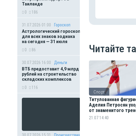
Таиланде
0
186
31.07.2026 01:00
Гороскоп
Астрологический гороскоп
для всех знаков зодиака
на сегодня — 31 июля
Читайте т
0
86
30.07.2026 16:00
Деньги
ВТБ предоставит 4,9 млрд
рублей на строительство
складских комплексов
0
116
Спорт
Титулованная фигури
Аделия Петросян ух
от знаменитого трен
Тутберидзе
21.07 14:40
30.07.2026 15:31
Происшествия