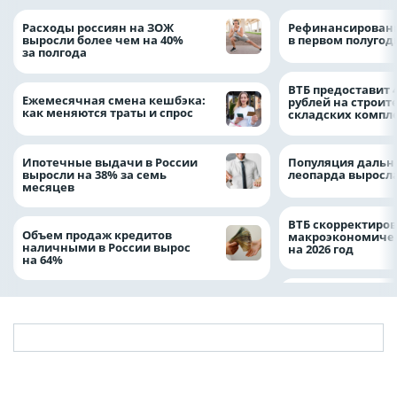
Расходы россиян на ЗОЖ
Рефинансировани
выросли более чем на 40%
в первом полугоди
за полгода
ВТБ предоставит 
Ежемесячная смена кешбэка:
рублей на строит
как меняются траты и спрос
складских компл
Ипотечные выдачи в России
Популяция дальн
выросли на 38% за семь
леопарда выросла
месяцев
ВТБ скорректиро
Объем продаж кредитов
макроэкономичес
наличными в России вырос
на 2026 год
на 64%