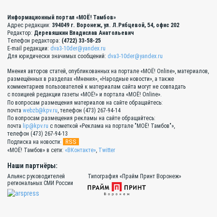
Информационный портал «МОЁ! Тамбов»
Адрес редакции:
394049 г. Воронеж, ул. Л.Рябцевой, 54, офис 202
Редактор:
Деревяшкин Владислав Анатольевич
Телефон редактора:
(4722) 33-58-25
E-mail редакции:
dva3-10der@yandex.ru
Для юридически значимых сообщений:
dva3-10der@yandex.ru
Мнения авторов статей, опубликованных на портале «МОЁ! Online», материалов,
размещённых в разделах «Мнения», «Народные новости», а также
комментариев пользователей к материалам сайта могут не совпадать
с позицией редакции газеты «МОЁ!» и портала «МОЁ! Online».
По вопросам размещения материалов на сайте обращайтесь:
почта
webzb@kpv.ru
, телефон (473) 267-94-14
По вопросам размещения рекламы на сайте обращайтесь:
почта
lip@kpv.ru
с пометкой «Реклама на портале "МОЁ! Тамбов"»,
телефон (473) 267-94-13
RSS
Подписка на новости:
«МОЁ! Тамбов» в сети:
«ВКонтакте»
,
Twitter
Наши партнёры:
Альянс руководителей
Типография «Прайм Принт Воронеж»
региональных СМИ России