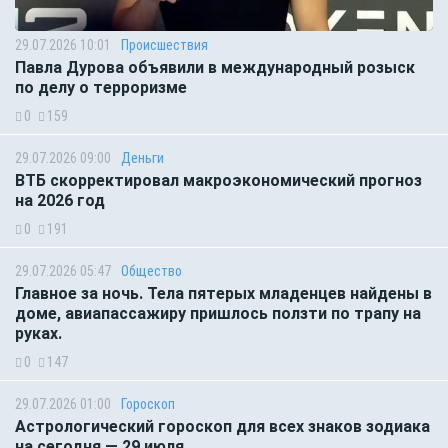
29.07.2026 10:01
Происшествия
Павла Дурова объявили в международный розыск
по делу о терроризме
0
159
29.07.2026 09:00
Деньги
ВТБ скорректировал макроэкономический прогноз
на 2026 год
0
191
29.07.2026 05:47
Общество
Главное за ночь. Тела пятерых младенцев найдены в
доме, авиапассажиру пришлось ползти по трапу на
руках.
0
147
29.07.2026 01:00
Гороскоп
Астрологический гороскоп для всех знаков зодиака
на сегодня — 29 июля