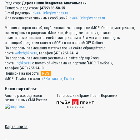
Редактор:
Деревяшкин Владислав Анатольевич
Телефон редактора:
(4722) 33-58-25
E-mail редакции:
dva3-10der@yandex.ru
Для юридически значимых сообщений:
dva3-10der@yandex.ru
Мнения авторов статей, опубликованных на портале «МОЁ! Online», материалов,
размещённых в разделах «Мнения», «Народные новости», а также
комментариев пользователей к материалам сайта могут не совпадать
с позицией редакции газеты «МОЁ!» и портала «МОЁ! Online».
По вопросам размещения материалов на сайте обращайтесь:
почта
webzb@kpv.ru
, телефон (473) 267-94-14
По вопросам размещения рекламы на сайте обращайтесь:
почта
lip@kpv.ru
с пометкой «Реклама на портале "МОЁ! Тамбов"»,
телефон (473) 267-94-13
RSS
Подписка на новости:
«МОЁ! Тамбов» в сети:
«ВКонтакте»
,
Twitter
Наши партнёры:
Альянс руководителей
Типография «Прайм Принт Воронеж»
региональных СМИ России
Карта сайта